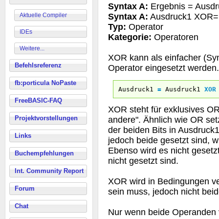
Syntax A:
Ergebnis = Ausd
Aktuelle Compiler
Syntax A:
Ausdruck1 XOR=
Typ:
Operator
IDEs
Kategorie:
Operatoren
Weitere...
XOR kann als einfacher (Syn
Befehlsreferenz
Operator eingesetzt werden.
fb:porticula NoPaste
Ausdruck1
=
Ausdruck1
XOR
FreeBASIC-FAQ
XOR steht für exklusives OR
Projektvorstellungen
andere". Ähnlich wie OR set
der beiden Bits in Ausdruck
Links
jedoch beide gesetzt sind, w
Ebenso wird es nicht gesetz
Buchempfehlungen
nicht gesetzt sind.
Int. Community Report
XOR wird in Bedingungen ve
Forum
sein muss, jedoch nicht beide
Chat
Nur wenn beide Operanden