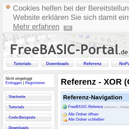
Cookies helfen bei der Bereitstellu
Website erklären Sie sich damit ei
Mehr erfahren
OK
Tutorials
Downloads
Referenz
NoPa
Nicht eingeloggt
Referenz - XOR (
Einloggen
|
Registrieren
Referenz-Navigation
Startseite
FreeBASIC-Referenz
Tutorials
(anklicken z. Aufkla
Alle Ordner öffnen
Code-Beispiele
Alle Ordner schließen
Downloads