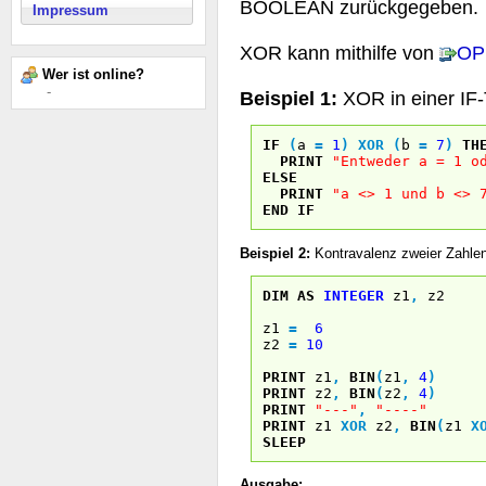
BOOLEAN zurückgegeben.
Impressum
XOR kann mithilfe von
OP
Wer ist online?
-
Beispiel 1:
XOR in einer IF
IF
(
a
=
1
)
XOR
(
b
=
7
)
TH
PRINT
"Entweder a = 1 o
ELSE
PRINT
"a <> 1 und b <> 
END
IF
Beispiel 2:
Kontravalenz zweier Zahle
DIM
AS
INTEGER
z1
,
z2
z1
=
6
z2
=
10
PRINT
z1
,
BIN
(
z1
,
4
)
PRINT
z2
,
BIN
(
z2
,
4
)
PRINT
"---"
,
"----"
PRINT
z1
XOR
z2
,
BIN
(
z1
X
SLEEP
Ausgabe: