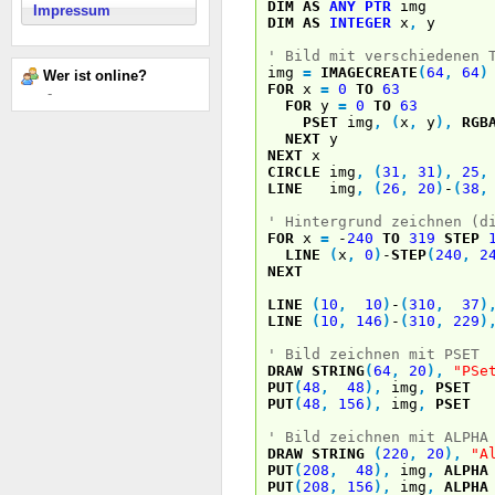
DIM
AS
ANY
PTR
img
Impressum
DIM
AS
INTEGER
x
,
y
' Bild mit verschiedenen 
img
=
IMAGECREATE
(
64
,
64
)
Wer ist online?
FOR
x
=
0
TO
63
-
FOR
y
=
0
TO
63
PSET
img
,
(
x
,
y
)
,
RGB
NEXT
y
NEXT
x
CIRCLE
img
,
(
31
,
31
)
,
25
,
LINE
img
,
(
26
,
20
)
-
(
38
,
' Hintergrund zeichnen (d
FOR
x
=
-
240
TO
319
STEP
LINE
(
x
,
0
)
-
STEP
(
240
,
2
NEXT
LINE
(
10
,
10
)
-
(
310
,
37
)
LINE
(
10
,
146
)
-
(
310
,
229
)
' Bild zeichnen mit PSET
DRAW STRING
(
64
,
20
)
,
"PSe
PUT
(
48
,
48
)
,
img
,
PSET
PUT
(
48
,
156
)
,
img
,
PSET
' Bild zeichnen mit ALPHA
DRAW STRING
(
220
,
20
)
,
"A
PUT
(
208
,
48
)
,
img
,
ALPHA
PUT
(
208
,
156
)
,
img
,
ALPHA