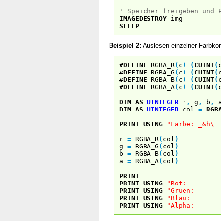
' Speicher freigeben und 
IMAGEDESTROY
img
SLEEP
Beispiel 2:
Auslesen einzelner Farbk
#DEFINE
RGBA_R
(
c
)
(
CUINT
(
#DEFINE
RGBA_G
(
c
)
(
CUINT
(
#DEFINE
RGBA_B
(
c
)
(
CUINT
(
#DEFINE
RGBA_A
(
c
)
(
CUINT
(
DIM
AS
UINTEGER
r
,
g
,
b
,
DIM
AS
UINTEGER
col
=
RGB
PRINT USING
"Farbe: _&
r
=
RGBA_R
(
col
)
g
=
RGBA_G
(
col
)
b
=
RGBA_B
(
col
)
a
=
RGBA_A
(
col
)
PRINT
PRINT USING
"Rot: _&h
PRINT USING
"Gruen: _&
PRINT USING
"Blau: _&h
PRINT USING
"Alpha: _&