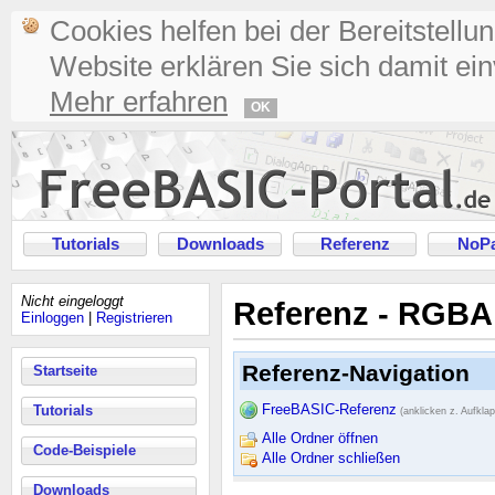
Cookies helfen bei der Bereitstellu
Website erklären Sie sich damit ei
Mehr erfahren
OK
Tutorials
Downloads
Referenz
NoPa
Nicht eingeloggt
Referenz - RGBA
Einloggen
|
Registrieren
Referenz-Navigation
Startseite
FreeBASIC-Referenz
Tutorials
(anklicken z. Aufkla
Alle Ordner öffnen
Code-Beispiele
Alle Ordner schließen
Downloads