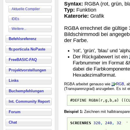
Syntax:
RGBA (rot, grün, bl
Aktuelle Compiler
Typ:
Funktion
Katerorie:
Grafik
IDEs
RGBA errechnet die gültige 
Weitere...
Bildschirmmodi bei angegeb
Befehlsreferenz
der Farbe.
fb:porticula NoPaste
'rot', 'grün', 'blau' und 'a
Der Rückgabewert ist ein
FreeBASIC-FAQ
Farbnummer im Format &
dabei die Farbkomponente
Projektvorstellungen
Hexadezimalformat.
Links
RGBA arbeitet genauso wie
RGB
, a
(Transparenzgrad) anzugeben. Es ist ei
Buchempfehlungen
#DEFINE RGBA(r,g,b,a) ((C
Int. Community Report
Beispiel 1:
Zeichnen mit halbtranspare
Forum
Chat
SCREENRES
320
,
240
,
32
'