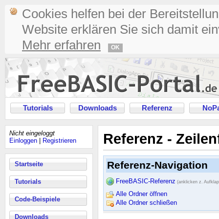
Cookies helfen bei der Bereitstellu
Website erklären Sie sich damit ei
Mehr erfahren
OK
Tutorials
Downloads
Referenz
NoPa
Nicht eingeloggt
Referenz - Zeile
Einloggen
|
Registrieren
Referenz-Navigation
Startseite
FreeBASIC-Referenz
Tutorials
(anklicken z. Aufkla
Alle Ordner öffnen
Code-Beispiele
Alle Ordner schließen
Downloads