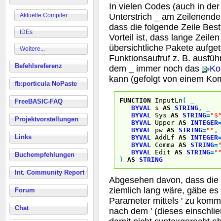
In vielen Codes (auch in der
Aktuelle Compiler
Unterstrich _ am Zeilenende
dass die folgende Zeile Bes
IDEs
Vorteil ist, dass lange Zeilen
übersichtliche Pakete aufge
Weitere...
Funktionsaufruf z. B. ausfü
Befehlsreferenz
dem _ immer noch das
Ko
kann (gefolgt von einem Ko
fb:porticula NoPaste
FUNCTION
InputLn
(
_
FreeBASIC-FAQ
BYVAL
s
AS
STRING
,
_
BYVAL
Sys
AS
STRING
=
"$
Projektvorstellungen
BYVAL
Upper
AS
INTEGER
BYVAL
pw
AS
STRING
=
""
,
Links
BYVAL
AddLf
AS
INTEGER
BYVAL
Comma
AS
STRING
=
BYVAL
Edit
AS
STRING
=
"
Buchempfehlungen
)
AS
STRING
Int. Community Report
Abgesehen davon, dass die 
ziemlich lang wäre, gäbe es 
Forum
Parameter mittels ' zu komm
Chat
nach dem ' (dieses einschlie