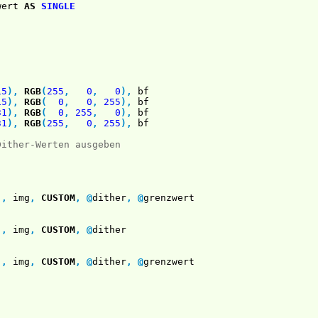
wert
AS
SINGLE
15
)
,
RGB
(
255
,
0
,
0
)
,
bf
15
)
,
RGB
(
0
,
0
,
255
)
,
bf
31
)
,
RGB
(
0
,
255
,
0
)
,
bf
31
)
,
RGB
(
255
,
0
,
255
)
,
bf
Dither-Werten ausgeben
)
,
img
,
CUSTOM
,
@
dither
,
@
grenzwert
)
,
img
,
CUSTOM
,
@
dither
)
,
img
,
CUSTOM
,
@
dither
,
@
grenzwert