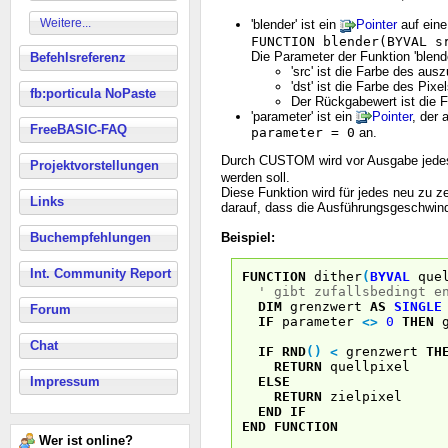
Weitere...
'blender' ist ein
Pointer
auf eine
FUNCTION blender(BYVAL s
Die Parameter der Funktion 'blen
Befehlsreferenz
'src' ist die Farbe des aus
'dst' ist die Farbe des Pix
fb:porticula NoPaste
Der Rückgabewert ist die 
'parameter' ist ein
Pointer
, der 
FreeBASIC-FAQ
parameter = 0
an.
Durch CUSTOM wird vor Ausgabe jedes
Projektvorstellungen
werden soll.
Diese Funktion wird für jedes neu zu z
Links
darauf, dass die Ausführungsgeschwind
Beispiel:
Buchempfehlungen
Int. Community Report
FUNCTION
dither
(
BYVAL
que
' gibt zufallsbedingt e
DIM
grenzwert
AS
SINGLE
Forum
IF
parameter
<
>
0
THEN
g
Chat
IF
RND
(
)
<
grenzwert
TH
RETURN
quellpixel
Impressum
ELSE
RETURN
zielpixel
END
IF
END
FUNCTION
Wer ist online?