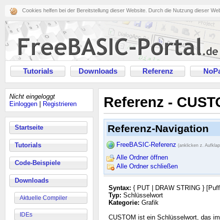
Cookies helfen bei der Bereitstellung dieser Website. Durch die Nutzung dieser We
Tutorials
Downloads
Referenz
NoPa
Nicht eingeloggt
Referenz - CUS
Einloggen
|
Registrieren
Referenz-Navigation
Startseite
FreeBASIC-Referenz
Tutorials
(anklicken z. Aufkla
Alle Ordner öffnen
Code-Beispiele
Alle Ordner schließen
Downloads
Syntax:
{ PUT | DRAW STRING } [Puffer,
Typ:
Schlüsselwort
Aktuelle Compiler
Kategorie:
Grafik
IDEs
CUSTOM ist ein Schlüsselwort, das 