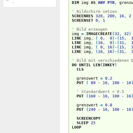
DIM
img
AS
ANY
PTR
,
grenz
-
' Bildschirm setzen
SCREENRES
320
,
200
,
16
,
2
SCREENSET
0
,
1
' Bild erzeugen
img
=
IMAGECREATE
(
32
,
32
)
LINE
img
,
(
0
,
0
)
-
(
15
,
LINE
img
,
(
16
,
0
)
-
(
31
,
LINE
img
,
(
0
,
16
)
-
(
15
,
LINE
img
,
(
16
,
16
)
-
(
31
,
' Bild mit verschiedenen 
DO
UNTIL
LEN
(
INKEY
)
CLS
grenzwert
=
0.2
PUT
(
80
-
16
,
100
-
16
' Standardwert = 0.5
PUT
(
160
-
16
,
100
-
16
grenzwert
=
0.8
PUT
(
240
-
16
,
100
-
16
SCREENCOPY
SLEEP
25
LOOP