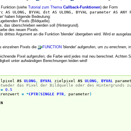
 Funktion (siehe
Tutorial zum Thema
Callback-Funktionen
) der Form
rc AS ULONG, BYVAL dst AS ULONG, BYVAL parameter AS ANY 
der' haben folgende Bedeutung:
zugebenden Pixels (Bildquelle).
els, das überschrieben werden soll (Hintergrund).
Farbe des neuen Pixels.
als drittes Argument an die Funktion 'blender' übergeben wird. Wird er ausg
 einzelnen Pixels die
FUNCTION
'blender' aufgerufen, um zu errechnen, 
eichnende Pixel aufgerufen; die Farbe wird jedes mal neu berechnet. Achten 
igkeit unter aufwändigen Berechnungen leiden wird!
llpixel
AS
ULONG
,
BYVAL
zielpixel
AS
ULONG
,
BYVAL
parame
ntweder das Pixel der Bildquelle oder des Hintergrunds z
=
0.5
renzwert
=
*
CPTR
(
SINGLE
PTR
,
parameter
)
EN