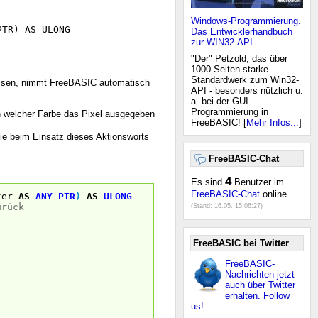
Windows-Programmierung.
PTR) AS ULONG
Das Entwicklerhandbuch
zur WIN32-API
"Der" Petzold, das über
1000 Seiten starke
Standardwerk zum Win32-
elassen, nimmt FreeBASIC automatisch
API - besonders nützlich u.
a. bei der GUI-
Programmierung in
in welcher Farbe das Pixel ausgegeben
FreeBASIC! [
Mehr Infos...
]
Sie beim Einsatz dieses Aktionsworts
FreeBASIC-Chat
4
Es sind
Benutzer im
FreeBASIC-Chat
online.
ter
AS
ANY
PTR
)
AS
ULONG
urück
(Stand:
16.05. 15:06:27
)
FreeBASIC bei Twitter
FreeBASIC-
Nachrichten jetzt
auch über Twitter
erhalten. Follow
us!