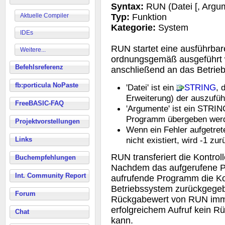
Syntax:
RUN (Datei [, Argu
Aktuelle Compiler
Typ:
Funktion
Kategorie:
System
IDEs
RUN startet eine ausführbar
Weitere...
ordnungsgemäß ausgeführt w
Befehlsreferenz
anschließend an das Betrie
fb:porticula NoPaste
'Datei' ist ein
STRING
, 
Erweiterung) der auszufüh
FreeBASIC-FAQ
'Argumente' ist ein STRIN
Programm übergeben werd
Projektvorstellungen
Wenn ein Fehler aufgetrete
nicht existiert, wird -1 z
Links
RUN transferiert die Kontro
Buchempfehlungen
Nachdem das aufgerufene P
Int. Community Report
aufrufende Programm die Kon
Betriebssystem zurückgegeb
Forum
Rückgabewert von RUN immer
erfolgreichem Aufruf kein 
Chat
kann.