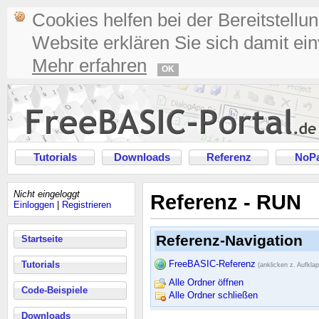
Cookies helfen bei der Bereitstellu
Website erklären Sie sich damit ei
Mehr erfahren
OK
Tutorials
Downloads
Referenz
NoPa
Nicht eingeloggt
Referenz - RUN
Einloggen
|
Registrieren
Referenz-Navigation
Startseite
FreeBASIC-Referenz
Tutorials
(anklicken z. Aufkla
Alle Ordner öffnen
Code-Beispiele
Alle Ordner schließen
Downloads