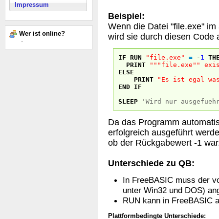
Impressum
Beispiel:
Wenn die Datei "file.exe" im 
Wer ist online?
wird sie durch diesen Code 
-
IF
RUN
"file.exe"
=
-
1
TH
PRINT
""
"file.exe"
" exi
ELSE
PRINT
"Es ist egal wa
END
IF
SLEEP
'Wird nur ausgefueh
Da das Programm automatisc
erfolgreich ausgeführt werd
ob der Rückgabewert -1 war
Unterschiede zu QB:
In FreeBASIC muss der vol
unter Win32 und DOS) an
RUN kann in FreeBASIC au
Plattformbedingte Unterschiede: