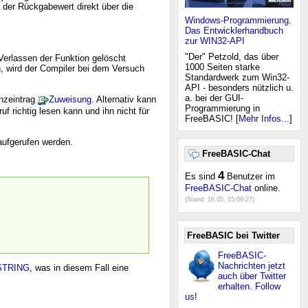
 der Rückgabewert direkt über die
Windows-Programmierung.
Das Entwicklerhandbuch
zur WIN32-API
"Der" Petzold, das über
Verlassen der Funktion gelöscht
1000 Seiten starke
, wird der Compiler bei dem Versuch
Standardwerk zum Win32-
API - besonders nützlich u.
a. bei der GUI-
enzeintrag
Zuweisung
. Alternativ kann
Programmierung in
uf richtig lesen kann und ihn nicht für
FreeBASIC! [
Mehr Infos...
]
aufgerufen werden.
FreeBASIC-Chat
4
Es sind
Benutzer im
FreeBASIC-Chat
online.
(Stand:
16.05. 15:06:27
)
FreeBASIC bei Twitter
FreeBASIC-
Nachrichten jetzt
TRING
, was in diesem Fall eine
auch über Twitter
erhalten. Follow
us!