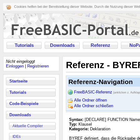
Cookies helfen bei der Bereitstellung dieser Website. Durch die Nutzung dieser We
Tutorials
Downloads
Referenz
NoPa
Nicht eingeloggt
Referenz - BYRE
Einloggen
|
Registrieren
Referenz-Navigation
Startseite
FreeBASIC-Referenz
Tutorials
(anklicken z. Aufkla
Alle Ordner öffnen
Code-Beispiele
Alle Ordner schließen
Downloads
Syntax:
[DECLARE] FUNCTION Name (
Typ:
Klausel
Aktuelle Compiler
Kategorie:
Deklaration
IDEs
BYREF definiert, dass die Rückgabe der