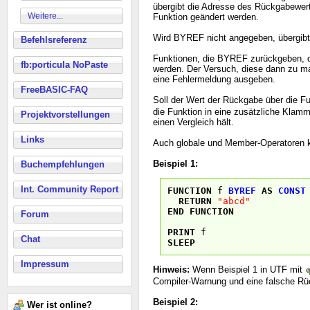
übergibt die Adresse des Rückgabewert
Weitere...
Funktion geändert werden.
Wird BYREF nicht angegeben, übergibt
Befehlsreferenz
Funktionen, die BYREF zurückgeben, dü
fb:porticula NoPaste
werden. Der Versuch, diese dann zu ma
eine Fehlermeldung ausgeben.
FreeBASIC-FAQ
Soll der Wert der Rückgabe über die F
die Funktion in eine zusätzliche Klamme
Projektvorstellungen
einen Vergleich hält.
Links
Auch globale und Member-Operatoren k
Beispiel 1:
Buchempfehlungen
Int. Community Report
FUNCTION
f
BYREF
AS
CONST
RETURN
"abcd"
END
FUNCTION
Forum
PRINT
f
Chat
SLEEP
Impressum
Hinweis:
Wenn Beispiel 1 in UTF mit
Compiler-Warnung und eine falsche Rüc
Beispiel 2:
Wer ist online?