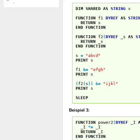
-
DIM
SHARED
AS
STRING
s
FUNCTION
f1
BYREF
AS
STRI
RETURN
s
END
FUNCTION
FUNCTION
f2
(
BYREF
_s
AS
S
RETURN
_s
END
FUNCTION
s
=
"abcd"
PRINT
s
f1
&
=
"efgh"
PRINT
s
(
f2
(
s
)
)
&
=
"ijkl"
PRINT
s
SLEEP
Beispiel 3:
FUNCTION
power2
(
BYREF
_I
_I
*
=
_I
RETURN
_I
END
FUNCTION