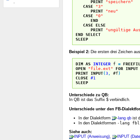
PRINT
"speichern"
-
CASE
"3"
PRINT
"neu"
CASE
"0"
END
CASE
ELSE
PRINT
"ungültige Au
END
SELECT
SLEEP
Beispiel 2:
Die ersten drei Zeichen aus 
DIM
AS
INTEGER
f
=
FREEFI
OPEN
"file.ext"
FOR
INPUT
PRINT
INPUT
(
3
,
#f
)
CLOSE
#1
SLEEP
Unterschiede zu QB:
In QB ist das Suffix $ verbindlich.
Unterschiede unter den FB-Dialektfo
In der Dialektform
-lang qb
ist d
In den Dialektformen
-lang fbl
Siehe auch:
INPUT (Anweisung)
,
INPUT (Date