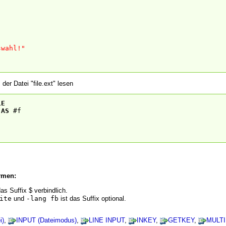
swahl!"
der Datei "file.ext" lesen
LE
AS
#f
rmen:
as Suffix $ verbindlich.
ite
und
-lang fb
ist das Suffix optional.
i)
,
INPUT (Dateimodus)
,
LINE INPUT
,
INKEY
,
GETKEY
,
MULT