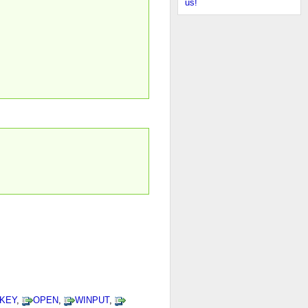
us!
IKEY
,
OPEN
,
WINPUT
,