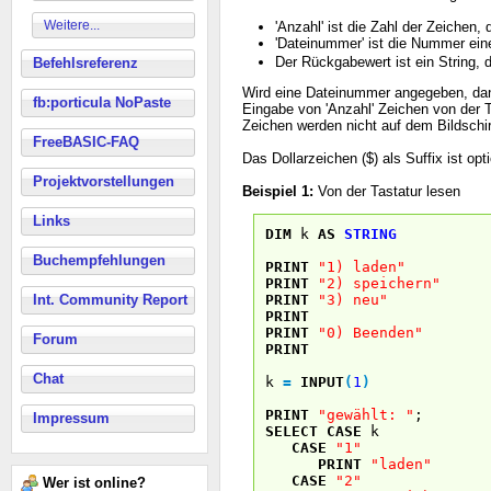
Weitere...
'Anzahl' ist die Zahl der Zeichen,
'Dateinummer' ist die Nummer ein
Der Rückgabewert ist ein String, 
Befehlsreferenz
Wird eine Dateinummer angegeben, dann 
fb:porticula NoPaste
Eingabe von 'Anzahl' Zeichen von der T
Zeichen werden nicht auf dem Bildsch
FreeBASIC-FAQ
Das Dollarzeichen ($) als Suffix ist opti
Projektvorstellungen
Beispiel 1:
Von der Tastatur lesen
Links
DIM
k
AS
STRING
Buchempfehlungen
PRINT
"1) laden"
PRINT
"2) speichern"
Int. Community Report
PRINT
"3) neu"
PRINT
PRINT
"0) Beenden"
Forum
PRINT
Chat
k
=
INPUT
(
1
)
PRINT
"gewählt: "
;
Impressum
SELECT
CASE
k
CASE
"1"
PRINT
"laden"
CASE
"2"
Wer ist online?