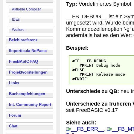
Typ:
Vordefiniertes Symbol
Aktuelle Compiler
__FB_DEBUG__ ist ein Symbo
IDEs
umgesetzt wird. Wurde beim
Kommandozeilenoption '-g' a
Weitere...
andernfalls hat es den Wert 
Befehlsreferenz
Beispiel:
fb:porticula NoPaste
#IF
__FB_DEBUG__
FreeBASIC-FAQ
#PRINT
Debug mode
#ELSE
Projektvorstellungen
#PRINT
Release mode
#ENDIF
Links
Unterschiede zu QB:
neu i
Buchempfehlungen
Unterschiede zu früheren
Int. Community Report
seit FreeBASIC v0.17
Forum
Siehe auch:
Chat
__FB_ERR__
,
__FB_M