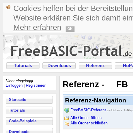
Cookies helfen bei der Bereitstellu
Website erklären Sie sich damit ei
Mehr erfahren
OK
Tutorials
Downloads
Referenz
NoPa
Nicht eingeloggt
Referenz - __F
Einloggen
|
Registrieren
Referenz-Navigation
Startseite
FreeBASIC-Referenz
Tutorials
(anklicken z. Aufkla
Alle Ordner öffnen
Code-Beispiele
Alle Ordner schließen
Downloads