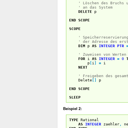
' Löschen des Bruchs 
' an das System
DELETE
p
END
SCOPE
SCOPE
' Speicherreservierun
' der Adresse des ers
DIM
p
AS
INTEGER
PTR
' Zuweisen von Werten
FOR
i
AS
INTEGER
=
0
p
[
i
]
=
i
NEXT
' Freigeben des gesam
Delete
[
]
p
END
SCOPE
SLEEP
Beispiel 2:
TYPE
Rational
AS
INTEGER
zaehler
,
ne