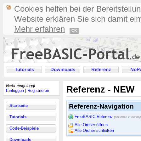
Cookies helfen bei der Bereitstellu
Website erklären Sie sich damit ei
Mehr erfahren
OK
Tutorials
Downloads
Referenz
NoPa
Nicht eingeloggt
Referenz - NEW
Einloggen
|
Registrieren
Referenz-Navigation
Startseite
FreeBASIC-Referenz
Tutorials
(anklicken z. Aufkla
Alle Ordner öffnen
Code-Beispiele
Alle Ordner schließen
Downloads