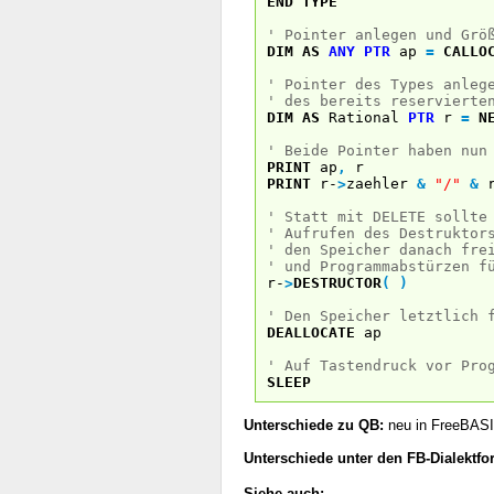
END
TYPE
' Pointer anlegen und Grö
DIM
AS
ANY
PTR
ap
=
CALLO
' Pointer des Types anleg
' des bereits reservierte
DIM
AS
Rational
PTR
r
=
N
' Beide Pointer haben nun
PRINT
ap
,
r
PRINT
r-
>
zaehler
&
"/"
&
r
' Statt mit DELETE sollte
' Aufrufen des Destruktor
' den Speicher danach fre
' und Programmabstürzen f
r-
>
DESTRUCTOR
(
)
' Den Speicher letztlich 
DEALLOCATE
ap
' Auf Tastendruck vor Pro
SLEEP
Unterschiede zu QB:
neu in FreeBAS
Unterschiede unter den FB-Dialektfo
Siehe auch: