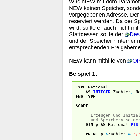
Wird NEW mit dem Parameter
NEW keinen Speicher, sonde
vorgegebenen Adresse. Der 
reserviert werden. Da der S
wird, sollte er auch
nicht
mit
Stattdessen sollte der
Des
und der Speicher hinterher 
entsprechenden Freigabeme
NEW kann mithilfe von
O
Beispiel 1:
TYPE
Rational
AS
INTEGER
Zaehler
,
Ne
END
TYPE
SCOPE
' Erzeugen und Initia
' und Speichern seine
DIM
p
AS
Rational
PTR
PRINT
p-
>
Zaehler
&
"/