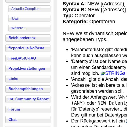
Syntax A:
NEW [(Adresse)] D
Aktuelle Compiler
Syntax B:
NEW [(Adresse)] D
Typ:
Operator
IDEs
Kategorie:
Operatoren
Weitere...
NEW weist dynamisch Speic
Befehlsreferenz
angegebenen Typs.
fb:porticula NoPaste
'Parameterliste' gibt den/
kann auch ausgelassen w
FreeBASIC-FAQ
'Datentyp' ist der Name d
um einen Standarddatenty
Projektvorstellungen
sind möglich.
STRINGs
'Anzahl' gibt die Anzahl 
Links
'Adresse' ist ein bereits a
Buchempfehlungen
geschrieben werden soll.
Wird der Anfangswert 'ANY
Int. Community Report
(ANY)
oder
NEW Datent
für 'Datentyp' reserviert, d
Forum
Das gilt nur bei Datentype
Chat
Der Rückgabewert ist ein
erzeugten Datenbereich.