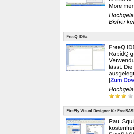
More menus
Hochgel
Bisher ke
FreeQ IDEa
FreeQ IDE
RapidQ ge
Verwendu
lässt. Die
ausgelegt
[
Zum Dow
Hochgel
FireFly Visual Designer für FreeBAS
Paul Squir
kostenfre