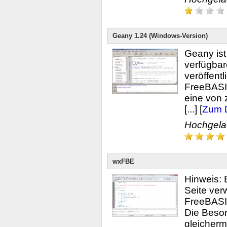
Geany 1.24 (Windows-Version)
Geany ist
verfügbar
veröffentl
FreeBASIC
eine von
[...] [
Zum 
Hochgel
wxFBE
Hinweis: 
Seite ver
FreeBASI
Die Beson
gleicher