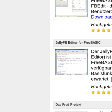
FreeBASIC
FBEdit - 
Benutzerob
Downloa
Hochgel
JellyFB Editor for FreeBASIC
Der JellyF
Editor) is
FreeBASIC
verfügbar.
Basisfunk
erwartet, [.
Hochgel
Das Fred Projekt