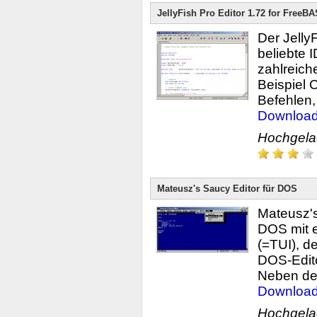
JellyFish Pro Editor 1.72 for FreeB
Der JellyF
beliebte I
zahlreich
Beispiel 
Befehlen, 
Downloa
Hochgel
Mateusz's Saucy Editor für DOS
Mateusz's 
DOS mit e
(=TUI), d
DOS-Editor
Neben den
Downloa
Hochgel