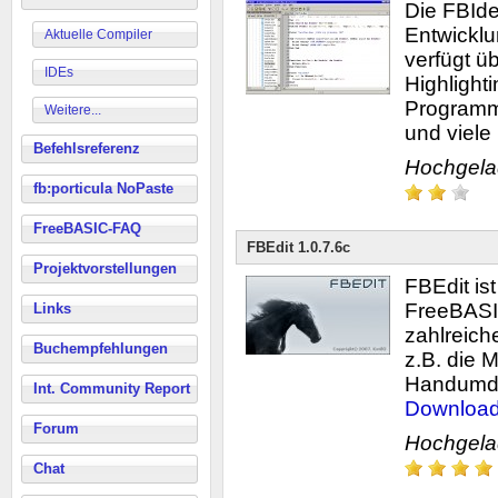
Die FBIde
Entwickl
Aktuelle Compiler
verfügt ü
IDEs
Highlight
Programme
Weitere...
und viele [.
Befehlsreferenz
Hochgel
fb:porticula NoPaste
FreeBASIC-FAQ
FBEdit 1.0.7.6c
Projektvorstellungen
FBEdit ist
FreeBASIC
Links
zahlreich
Buchempfehlungen
z.B. die 
Handumdreh
Int. Community Report
Downloa
Forum
Hochgel
Chat