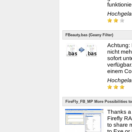
funktioniert
Hochgel
FBeauty.bas (Geany Filter)
Achtung: 
nicht meh
sofort un
verfügbar
einem Code
Hochgel
FireFly_FB_MP More Possibilities t
Thanks a l
Firefly RA
to share 
to Exe or 