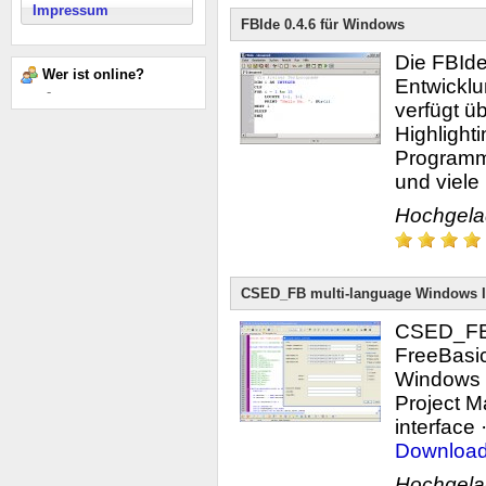
Impressum
FBIde 0.4.6 für Windows
Die FBIde
Wer ist online?
Entwickl
-
verfügt ü
Highlight
Programme
und viele [.
Hochgel
CSED_FB multi-language Windows I
CSED_FB i
FreeBasic
Windows 
Project M
interface ·
Downloa
Hochgel