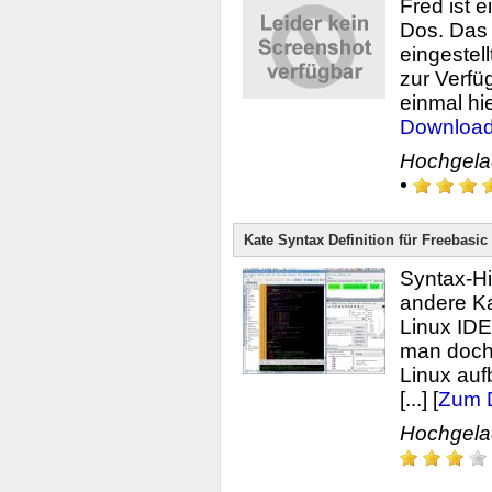
Fred ist 
Dos. Das
eingestel
zur Verfü
einmal hie
Downloa
Hochgel
•
Kate Syntax Definition für Freebas
Syntax-Hi
andere Ka
Linux IDE
man doch
Linux auf
[...] [
Zum 
Hochgel