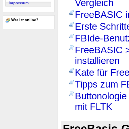
Vergleich
Impressum
FreeBASIC im
Wer ist online?
Erste Schritt
-
FBIde-Benutz
FreeBASIC >=
installieren
Kate für Fre
Tipps zum FB
Buttonologie
mit FLTK
FreeBasic-