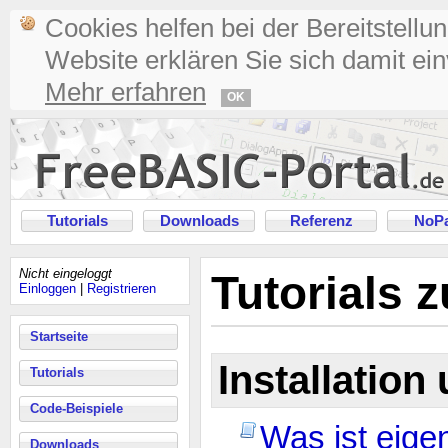
Cookies helfen bei der Bereitstellu
Website erklären Sie sich damit ei
Mehr erfahren
OK
Tutorials
Downloads
Referenz
NoPa
Nicht eingeloggt
Tutorials 
Einloggen
|
Registrieren
Startseite
Installation
Tutorials
Code-Beispiele
Was ist eige
Downloads