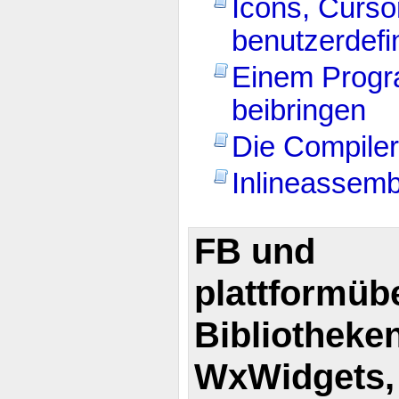
Icons, Curso
benutzerdefi
Einem Progr
beibringen
Die Compile
Inlineassemb
FB und
plattformüb
Bibliotheke
WxWidgets, .