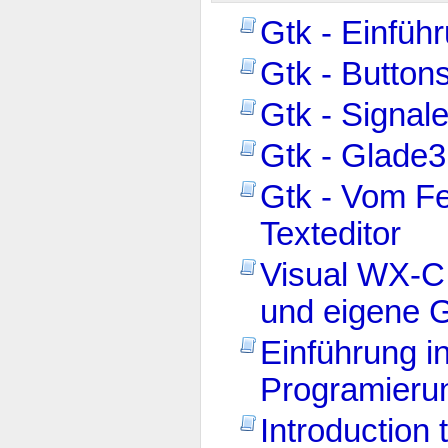
Gtk - Einfüh
Gtk - Button
Gtk - Signal
Gtk - Glade
Gtk - Vom Fe
Texteditor
Visual WX-C 
und eigene G
Einführung i
Programieru
Introduction