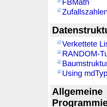
FBMath
Zufallszahl
Datenstrukt
Verkettete L
RANDOM-Tut
Baumstruktu
Using mdTyp
Allgemeine
Programmie