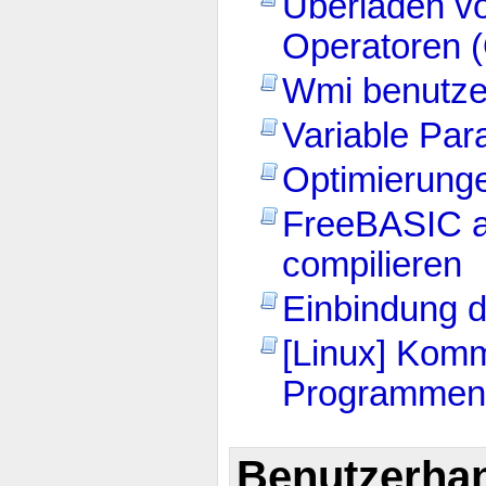
Überladen v
Operatoren (
Wmi benutze
Variable Par
Optimierung
FreeBASIC a
compilieren
Einbindung d
[Linux] Kom
Programmen
Benutzerha