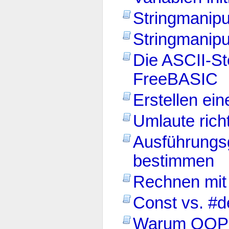
Stringmanipu
Stringmanipu
Die ASCII-St
FreeBASIC
Erstellen ei
Umlaute richt
Ausführungs
bestimmen
Rechnen mit
Const vs. #d
Warum OOP