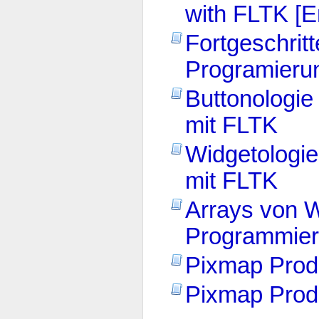
with FLTK [E
Fortgeschrit
Programieru
Buttonologie
mit FLTK
Widgetologi
mit FLTK
Arrays von W
Programmier
Pixmap Prodk
Pixmap Produ