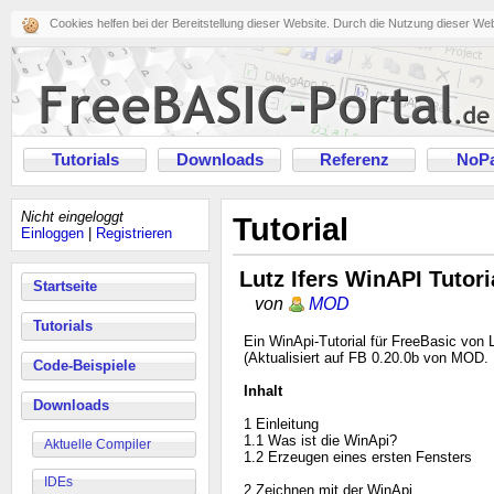
Cookies helfen bei der Bereitstellung dieser Website. Durch die Nutzung dieser We
Tutorials
Downloads
Referenz
NoPa
Nicht eingeloggt
Tutorial
Einloggen
|
Registrieren
Lutz Ifers WinAPI Tutori
Startseite
von
MOD
Tutorials
Ein WinApi-Tutorial für FreeBasic von L
(Aktualisiert auf FB 0.20.0b von MOD.
Code-Beispiele
Inhalt
Downloads
1 Einleitung
1.1 Was ist die WinApi?
Aktuelle Compiler
1.2 Erzeugen eines ersten Fensters
IDEs
2 Zeichnen mit der WinApi