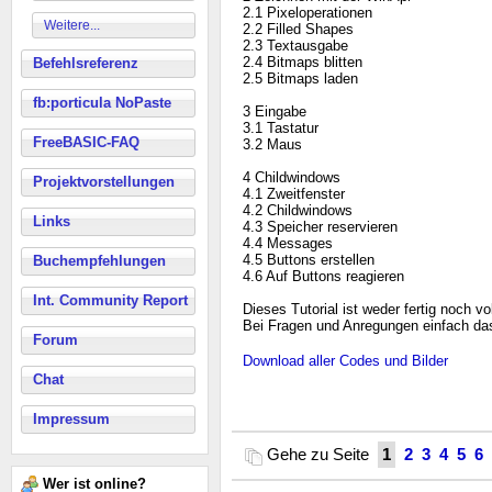
2.1 Pixeloperationen
Weitere...
2.2 Filled Shapes
2.3 Textausgabe
2.4 Bitmaps blitten
Befehlsreferenz
2.5 Bitmaps laden
fb:porticula NoPaste
3 Eingabe
3.1 Tastatur
FreeBASIC-FAQ
3.2 Maus
4 Childwindows
Projektvorstellungen
4.1 Zweitfenster
4.2 Childwindows
Links
4.3 Speicher reservieren
4.4 Messages
4.5 Buttons erstellen
Buchempfehlungen
4.6 Auf Buttons reagieren
Int. Community Report
Dieses Tutorial ist weder fertig noch vol
Bei Fragen und Anregungen einfach d
Forum
Download aller Codes und Bilder
Chat
Impressum
Gehe zu Seite
1
2
3
4
5
6
Wer ist online?