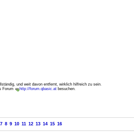
lständig, und weit davon entfernt, wirklich hilfreich zu sein.
as Forum
http://forum.qbasic.at
besuchen.
7
8
9
10
11
12
13
14
15
16