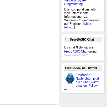
Windows System
Programming
Das Kompendium liefert
viele interessante
Informationen zur
Windows-Programmierung
auf Englisch. [
Mehr
Infos...
]
FreeBASIC-Chat
4
Es sind
Benutzer im
FreeBASIC-Chat
online.
(Stand:
16.05. 15:06:27
)
FreeBASIC bei Twitter
FreeBASIC-
Nachrichten jetzt
auch über Twitter
erhalten. Follow
us!