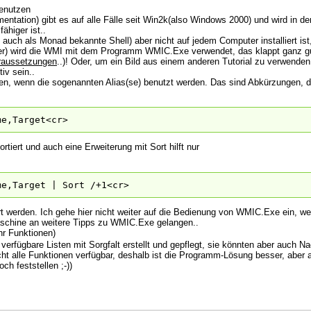
benutzen
ation) gibt es auf alle Fälle seit Win2k(also Windows 2000) und wird in d
ähiger ist..
auch als Monad bekannte Shell) aber nicht auf jedem Computer installiert ist
ter) wird die WMI mit dem Programm WMIC.Exe verwendet, das klappt ganz g
oraussetzungen
..)! Oder, um ein Bild aus einem anderen Tutorial zu verwende
iv sein..
n, wenn die sogenannten Alias(se) benutzt werden. Das sind Abkürzungen, di
me,Target<cr>
ortiert und auch eine Erweiterung mit Sort hilft nur
me,Target | Sort /+1<cr>
iert werden. Ich gehe hier nicht weiter auf die Bedienung von WMIC.Exe ein, we
aschine an weitere Tipps zu WMIC.Exe gelangen..
r Funktionen)
erfügbare Listen mit Sorgfalt erstellt und gepflegt, sie könnten aber auch Na
t alle Funktionen verfügbar, deshalb ist die Programm-Lösung besser, aber au
ch feststellen ;-))
!