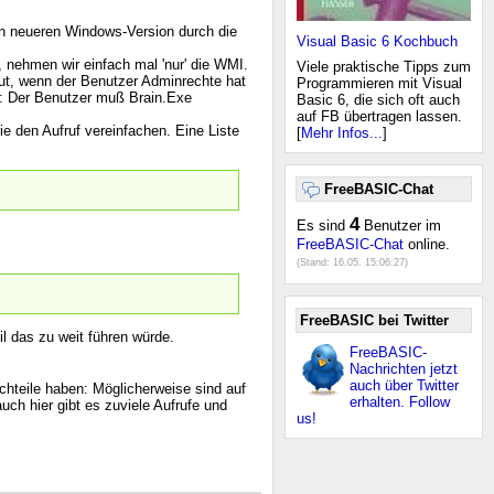
en neueren Windows-Version durch die
Visual Basic 6 Kochbuch
, nehmen wir einfach mal 'nur' die WMI.
Viele praktische Tipps zum
ut, wenn der Benutzer Adminrechte hat
Programmieren mit Visual
n: Der Benutzer muß Brain.Exe
Basic 6, die sich oft auch
auf FB übertragen lassen.
e den Aufruf vereinfachen. Eine Liste
[
Mehr Infos...
]
FreeBASIC-Chat
4
Es sind
Benutzer im
FreeBASIC-Chat
online.
(Stand:
16.05. 15:06:27
)
FreeBASIC bei Twitter
il das zu weit führen würde.
FreeBASIC-
Nachrichten jetzt
auch über Twitter
chteile haben: Möglicherweise sind auf
erhalten. Follow
ch hier gibt es zuviele Aufrufe und
us!