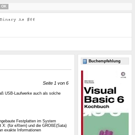
OK
Buchempfehlung
Seite 1 von 6
odaß USB-Laufwerke auch als solche
ingebaute Festplatten im System
t X: (für eXtern) und die GROßE(Sata)
an exakte Informationen