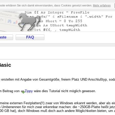
bsite erklären Sie sich damit einverstanden, dass Cookies gesetzt werden.
Mehr erfahren
ste
FAQ
Basic
e zu erstellen mit Angabe von Gesamtgröße, freiem Platz UND Anschlußtyp, s
n Beitrag von
Zippy
wäre dies Tutorial nicht möglich gewesen.
eine externen Festplatten(!!) zwar von Windows erkannt werden, aber als e
m Umbenennen für mich zwar erkennbar machen: die ~250GB-Platte heißt jetz
er 1000 GB hat), doch Windows muß doch auch andere Möglichkeiten bieten, um 