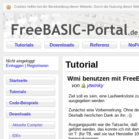
Cookies helfen bei der Bereitstellung dieser Website. Durch die Nutzung dieser We
Tutorials
Downloads
Referenz
NoPa
Nicht eingeloggt
Tutorial
Einloggen
|
Registrieren
Wmi benutzen mit Free
Startseite
von
ytwinky
Tutorials
Ziel soll es sein, eine Laufwerkslist
ausgegeben werden.
Code-Beispiele
Zunächst eine Vorbemerkung: Ohne de
Downloads
Deshalb herzlichen Dank an ihn ;-))
Ausgangspunkt war die Tatsache, daß m
Aktuelle Compiler
geführt werden, das konnte ich mit de
ist T: (für TB, weil sie laut Herstell
IDEs
heranzukommen.