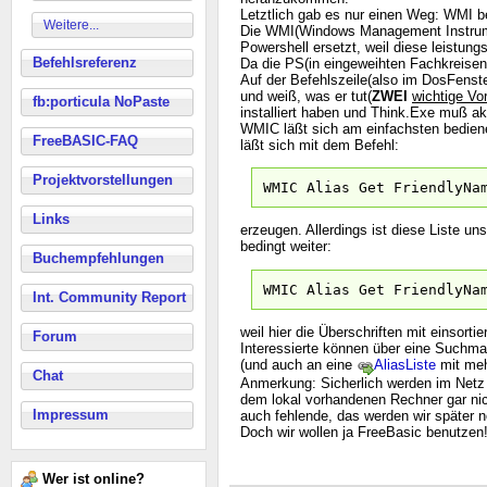
Letztlich gab es nur einen Weg: WMI 
Weitere...
Die WMI(Windows Management Instrument
Powershell ersetzt, weil diese leistungsf
Befehlsreferenz
Da die PS(in eingeweihten Fachkreisen 
Auf der Befehlszeile(also im DosFens
und weiß, was er tut(
ZWEI
wichtige V
fb:porticula NoPaste
installiert haben und Think.Exe muß akt
WMIC läßt sich am einfachsten bediene
FreeBASIC-FAQ
läßt sich mit dem Befehl:
Projektvorstellungen
WMIC Alias Get FriendlyNa
Links
erzeugen. Allerdings ist diese Liste uns
bedingt weiter:
Buchempfehlungen
WMIC Alias Get FriendlyNa
Int. Community Report
weil hier die Überschriften mit einsort
Forum
Interessierte können über eine Suchm
(und auch an eine
AliasListe
mit meh
Chat
Anmerkung: Sicherlich werden im Netz v
dem lokal vorhandenen Rechner gar nich
Impressum
auch fehlende, das werden wir später no
Doch wir wollen ja FreeBasic benutzen
Wer ist online?