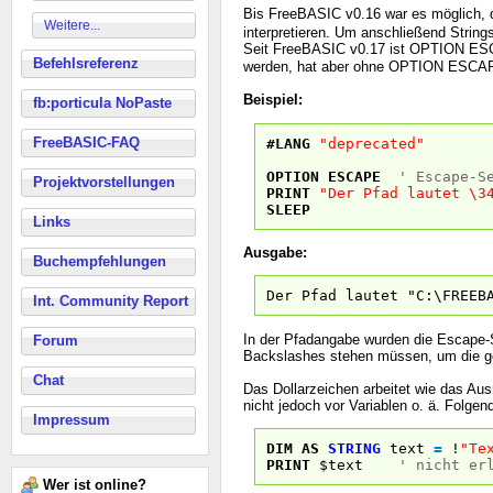
Bis FreeBASIC v0.16 war es möglich, 
Weitere...
interpretieren. Um anschließend Strings
Seit FreeBASIC v0.17 ist OPTION ESC
Befehlsreferenz
werden, hat aber ohne OPTION ESCAPE
Beispiel:
fb:porticula NoPaste
FreeBASIC-FAQ
#LANG
"deprecated"
OPTION
ESCAPE
' Escape-S
Projektvorstellungen
PRINT
"Der Pfad lautet \3
SLEEP
Links
Ausgabe:
Buchempfehlungen
Der Pfad lautet "C:\FREEB
Int. Community Report
In der Pfadangabe wurden die Escape-S
Forum
Backslashes stehen müssen, um die g
Chat
Das Dollarzeichen arbeitet wie das Au
nicht jedoch vor Variablen o. ä. Folgen
Impressum
DIM
AS
STRING
text
=
!
"Te
PRINT
$text
' nicht er
Wer ist online?