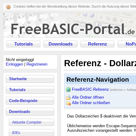
Cookies helfen bei der Bereitstellung dieser Website. Durch die Nutzung dieser We
Tutorials
Downloads
Referenz
NoPa
Nicht eingeloggt
Referenz - Dolla
Einloggen
|
Registrieren
Referenz-Navigation
Startseite
FreeBASIC-Referenz
Tutorials
(anklicken z. Aufkla
Alle Ordner öffnen
Code-Beispiele
Alle Ordner schließen
Downloads
Das Dollarzeichen $ deaktiviert die V
Aktuelle Compiler
Üblicherweise werden Escape-Sequenzen
Ausrufezeichen vorangestellt werden.
IDEs