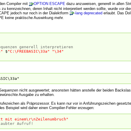
den Compiler mit
OPTION ESCAPE
dazu anzuweisen, generell in allen S
 zu kennzeichnen, deren Inhalt nicht interpretiert werden sollte, wurde vor die
APE jedoch nur noch in der Dialektform
-lang deprecated
erlaubt. Das Dol
 keine praktische Auswirkung mehr.
equenzen generell interpretieren
4"
$
"C:\FREEBASIC\33a"
"\34"
ASIC\33a"
equenzen nicht ausgewertet; ansonsten hätten anstelle der beiden Backslas
ewünschte Ausgabe zu erhalten.
srufezeichen als Präprozessor. Es kann nur vor in Anführungszeichen gesetzt
des Beispiel wird daher einen Compilier-Fehler erzeugen:
xt mit einem\r\nZeilenumbruch"
laubter Aufruf!