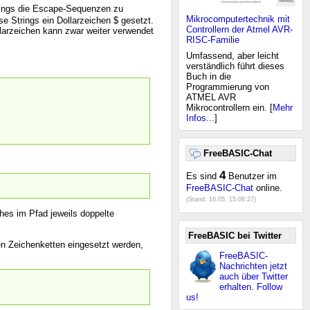
trings die Escape-Sequenzen zu
Mikrocomputertechnik mit
se Strings ein Dollarzeichen $ gesetzt.
Controllern der Atmel AVR-
larzeichen kann zwar weiter verwendet
RISC-Familie
Umfassend, aber leicht
verständlich führt dieses
Buch in die
Programmierung von
ATMEL AVR
Mikrocontrollern ein. [
Mehr
Infos...
]
FreeBASIC-Chat
4
Es sind
Benutzer im
FreeBASIC-Chat
online.
(Stand:
16.05. 15:06:27
)
hes im Pfad jeweils doppelte
FreeBASIC bei Twitter
en Zeichenketten eingesetzt werden,
FreeBASIC-
Nachrichten jetzt
auch über Twitter
erhalten. Follow
us!