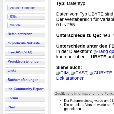
Typ:
Datentyp
Aktuelle Compiler
Daten vom Typ UBYTE sind v
IDEs
Der Wertebereich für Varia
0 bis 255.
Weitere...
Befehlsreferenz
Unterschiede zu QB:
neu i
fb:porticula NoPaste
Unterschiede unter den FB
In der Dialektform
-lang q
FreeBASIC-FAQ
kann nur über
__UBYTE
auf
Projektvorstellungen
Siehe auch:
Links
DIM
,
CAST
,
CUBYTE
Deklarationen
Buchempfehlungen
Int. Community Report
Zusätzliche Informationen und Funkt
Forum
Der Referenzeintrag wurde am 2
Die aktuellste Version wurde am
Chat
gespeichert.