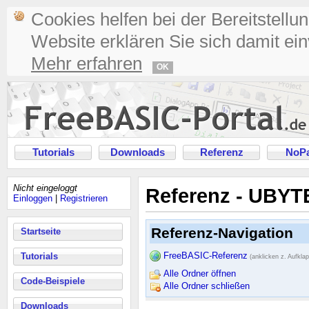
Cookies helfen bei der Bereitstellu
Website erklären Sie sich damit ei
Mehr erfahren
OK
Tutorials
Downloads
Referenz
NoPa
Nicht eingeloggt
Referenz - UBYT
Einloggen
|
Registrieren
Referenz-Navigation
Startseite
FreeBASIC-Referenz
Tutorials
(anklicken z. Aufkla
Alle Ordner öffnen
Code-Beispiele
Alle Ordner schließen
Downloads