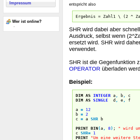
Impressum
entspricht also
Ergebnis = Zahl1 \ (2 ^ Z
Wer ist online?
-
SHR wird dabei aber schnell
Ausdruck, selbst wenn (2^Za
ersetzt wird. SHR wird dahe
verwendet.
SHR ist die Gegenfunktion 
OPERATOR
überladen werd
Beispiel:
DIM
AS
INTEGER
a
,
b
,
c
DIM
AS
SINGLE
d
,
e
,
f
a
=
12
b
=
2
c
=
a
SHR
b
PRINT
BIN
(
a
,
8
)
;
" wird u
c
SHR
=
1
PRINT
"Um eine weitere St