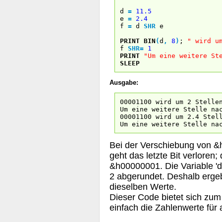
d
=
11.5
e
=
2.4
f
=
d
SHR
e
PRINT
BIN
(
d
,
8
)
;
" wird u
f
SHR
=
1
PRINT
"Um eine weitere St
SLEEP
Ausgabe:
00001100 wird um 2 Stelle
Um eine weitere Stelle na
00001100 wird um 2.4 Stel
Um eine weitere Stelle na
Bei der Verschiebung von &
geht das letzte Bit verloren
&h00000001. Die Variable 'd' 
2 abgerundet. Deshalb erge
dieselben Werte.
Dieser Code bietet sich zum
einfach die Zahlenwerte für a,