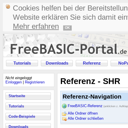
Cookies helfen bei der Bereitstellu
Website erklären Sie sich damit ei
Mehr erfahren
OK
Tutorials
Downloads
Referenz
NoPa
Nicht eingeloggt
Referenz - SHR
Einloggen
|
Registrieren
Referenz-Navigation
Startseite
FreeBASIC-Referenz
Tutorials
(anklicken z. Aufkla
Alle Ordner öffnen
Code-Beispiele
Alle Ordner schließen
Downloads