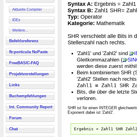
Syntax A:
Ergebnis = Zahl1
Aktuelle Compiler
Syntax B:
Zahl1 SHR= Zah
Typ:
Operator
IDEs
Kategorie:
Mathematik
Weitere...
SHR verschiebt alle Bits in
Befehlsreferenz
Stellenzahl nach rechts.
fb:porticula NoPaste
'Zahl1' und 'Zahl2' sind
Gleitkommazahlen (
SIN
FreeBASIC-FAQ
werden diese zuerst mithi
Beim kombinierten SHR (S
Projektvorstellungen
'Zahl2' Stellen nach recht
Zahl1 = Zahl1 SHR Z
Links
Bits, die über die letzte 
Buchempfehlungen
verloren.
Int. Community Report
SHR ist für einen INTEGER gleichwertig
Exponent dabei ist 'Zahl2'.
Forum
Chat
Ergebnis = Zahl1 SHR Zahl