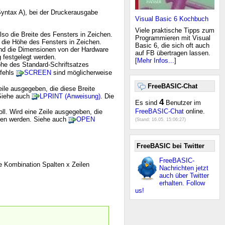
Syntax A), bei der Druckerausgabe
Visual Basic 6 Kochbuch
Viele praktische Tipps zum
also die Breite des Fensters in Zeichen.
Programmieren mit Visual
so die Höhe des Fensters in Zeichen.
Basic 6, die sich oft auch
sind die Dimensionen von der Hardware
auf FB übertragen lassen.
 festgelegt werden.
[
Mehr Infos...
]
Höhe des Standard-Schriftsatzes
efehls
SCREEN
sind möglicherweise
FreeBASIC-Chat
eile ausgegeben, die diese Breite
 Siehe auch
LPRINT (Anweisung)
. Die
4
Es sind
Benutzer im
FreeBASIC-Chat
online.
oll. Wird eine Zeile ausgegeben, die
chen werden. Siehe auch
OPEN
(Stand:
16.05. 15:06:27
)
FreeBASIC bei Twitter
FreeBASIC-
e Kombination Spalten x Zeilen
Nachrichten jetzt
auch über Twitter
erhalten. Follow
us!