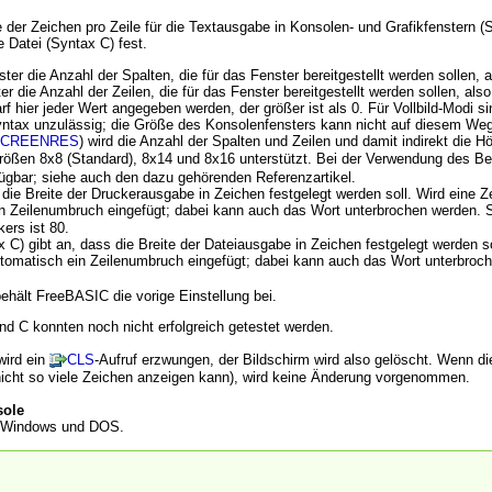
 der Zeichen pro Zeile für die Textausgabe in Konsolen- und Grafikfenstern (
e Datei (Syntax C) fest.
ster die Anzahl der Spalten, die für das Fenster bereitgestellt werden sollen, 
ter die Anzahl der Zeilen, die für das Fenster bereitgestellt werden sollen, al
 hier jeder Wert angegeben werden, der größer ist als 0. Für Vollbild-Modi 
Syntax unzulässig; die Größe des Konsolenfensters kann nicht auf diesem Weg
CREENRES
) wird die Anzahl der Spalten und Zeilen und damit indirekt die 
tgrößen 8x8 (Standard), 8x14 und 8x16 unterstützt. Bei der Verwendung des B
rfügbar; siehe auch den dazu gehörenden Referenzartikel.
 die Breite der Druckerausgabe in Zeichen festgelegt werden soll. Wird eine Z
ein Zeilenumbruch eingefügt; dabei kann auch das Wort unterbrochen werden.
ers ist 80.
x C) gibt an, dass die Breite der Dateiausgabe in Zeichen festgelegt werden s
 automatisch ein Zeilenumbruch eingefügt; dabei kann auch das Wort unterbro
ehält FreeBASIC die vorige Einstellung bei.
nd C konnten noch nicht erfolgreich getestet werden.
wird ein
CLS
-Aufruf erzwungen, der Bildschirm wird also gelöscht. Wenn di
 nicht so viele Zeichen anzeigen kann), wird keine Änderung vorgenommen.
sole
er Windows und DOS.