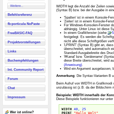
Weitere...
WIDTH legt die Anzahl der Zeilen sowie
(Syntax B) bzw. bei der Ausgabe in ein
Befehlsreferenz
'Spalten' ist in einem Konsole-Fen
'Zeilen' ist in einem Konsole-Fens
fb:porticula NoPaste
Für Windows-Konsolen-Fenster darf
abhängig. Unter Linux ist diese 
In einem Grafikfenster (siehe
S
FreeBASIC-FAQ
festgelegt. Es werden die Schrif
nicht alle diese Schriftgrößen ve
Projektvorstellungen
'LPRINT' (Syntax B) gibt an, dass
überschreitet, wird automatisch 
Links
Standard-Ausgabebreite des Druck
'#Kanal' bzw. 'Gerätename' (Synta
Buchempfehlungen
diese Breite überschreitet, wird
(Anweisung)
.
Wird ein Argument ausgelassen, b
Int. Community Report
Anmerkung
: Die Syntax-Varianten B u
Forum
Beim Aufruf von WIDTH in Grafikmodi 
unzulässig ist (z.B. da der Bildschirm
Chat
Beispiele: WIDTH innerhalb der Kon
Impressum
Diese Beispiele funktionieren nur unt
WIDTH
40
,
25
Wer ist online?
PRINT
"Hallo Welt"