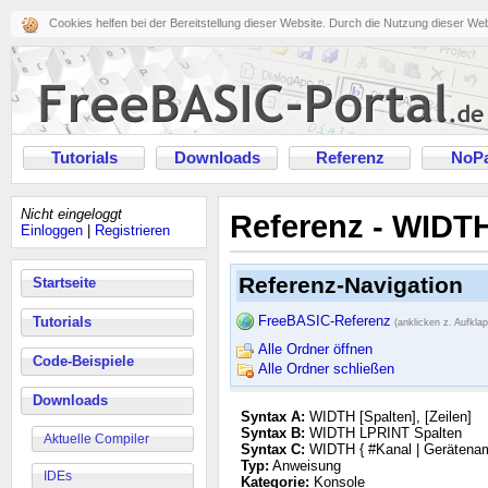
Cookies helfen bei der Bereitstellung dieser Website. Durch die Nutzung dieser We
Tutorials
Downloads
Referenz
NoPa
Nicht eingeloggt
Referenz - WIDT
Einloggen
|
Registrieren
Referenz-Navigation
Startseite
FreeBASIC-Referenz
Tutorials
(anklicken z. Aufkla
Alle Ordner öffnen
Code-Beispiele
Alle Ordner schließen
Downloads
Syntax A:
WIDTH [Spalten], [Zeilen]
Syntax B:
WIDTH LPRINT Spalten
Aktuelle Compiler
Syntax C:
WIDTH { #Kanal | Gerätenam
Typ:
Anweisung
IDEs
Kategorie:
Konsole