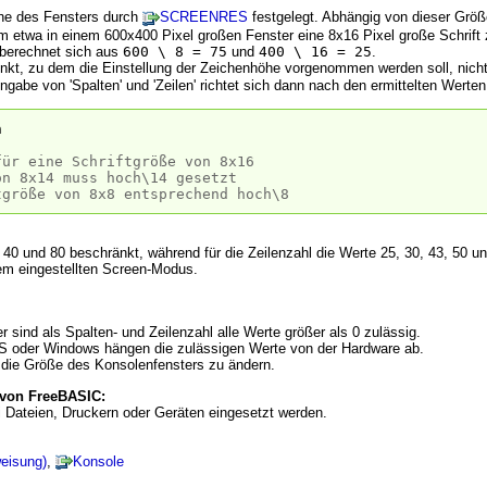
öhe des Fensters durch
SCREENRES
festgelegt. Abhängig von dieser Grö
Um etwa in einem 600x400 Pixel großen Fenster eine 8x16 Pixel große Schrift
 berechnet sich aus
600 \ 8 = 75
und
400 \ 16 = 25
.
unkt, zu dem die Einstellung der Zeichenhöhe vorgenommen werden soll, nich
gabe von 'Spalten' und 'Zeilen' richtet sich dann nach den ermittelten Werten
h
für eine Schriftgröße von 8x16
on 8x14 muss hoch\14 gesetzt
tgröße von 8x8 entsprechend hoch\8
e 40 und 80 beschränkt, während für die Zeilenzahl die Werte 25, 30, 43, 50
em eingestellten Screen-Modus.
sind als Spalten- und Zeilenzahl alle Werte größer als 0 zulässig.
DOS oder Windows hängen die zulässigen Werte von der Hardware ab.
 die Größe des Konsolenfensters zu ändern.
 von FreeBASIC:
Dateien, Druckern oder Geräten eingesetzt werden.
eisung)
,
Konsole