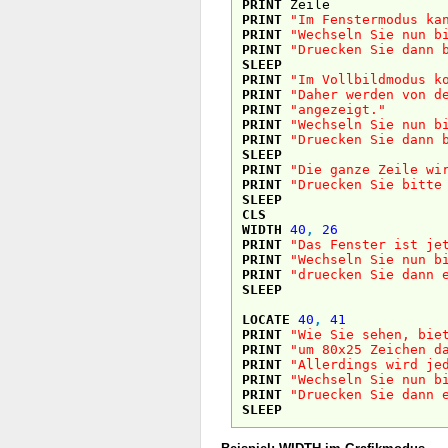
PRINT
Zeile
PRINT
"Im Fenstermodus ka
PRINT
"Wechseln Sie nun b
PRINT
"Druecken Sie dann 
SLEEP
PRINT
"Im Vollbildmodus k
PRINT
"Daher werden von d
PRINT
"angezeigt."
PRINT
"Wechseln Sie nun b
PRINT
"Druecken Sie dann 
SLEEP
PRINT
"Die ganze Zeile wi
PRINT
"Druecken Sie bitte
SLEEP
CLS
WIDTH
40
,
26
PRINT
"Das Fenster ist je
PRINT
"Wechseln Sie nun b
PRINT
"druecken Sie dann 
SLEEP
LOCATE
40
,
41
PRINT
"Wie Sie sehen, bie
PRINT
"um 80x25 Zeichen d
PRINT
"Allerdings wird je
PRINT
"Wechseln Sie nun b
PRINT
"Druecken Sie dann 
SLEEP