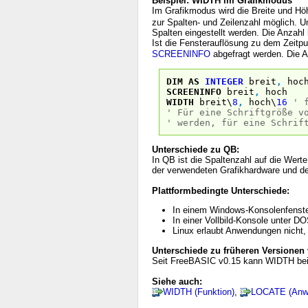
Beispiel: WIDTH im Grafikmodus
Im Grafikmodus wird die Breite und H
zur Spalten- und Zeilenzahl möglich. 
Spalten eingestellt werden. Die Anzahl
Ist die Fensterauflösung zu dem Zeitp
SCREENINFO
abgefragt werden. Die An
DIM
AS
INTEGER
breit
,
hoc
SCREENINFO
breit
,
hoch
WIDTH
breit\
8
,
hoch\
16
' 
' Für eine Schriftgröße v
' werden, für eine Schrif
Unterschiede zu QB:
In QB ist die Spaltenzahl auf die Wert
der verwendeten Grafikhardware und d
Plattformbedingte Unterschiede:
In einem Windows-Konsolenfenster 
In einer Vollbild-Konsole unter 
Linux erlaubt Anwendungen nicht,
Unterschiede zu früheren Versionen
Seit FreeBASIC v0.15 kann WIDTH bei 
Siehe auch:
WIDTH (Funktion)
,
LOCATE (Anw