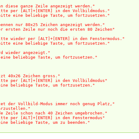
nn diese ganze Zeile angezeigt werden."
itte per [ALT]+[ENTER] in den Vollbildmodus."
bitte eine beliebige Taste, um fortzusetzen."
oennen nur 80x25 Zeichen angezeigt werden."
er ersten Zeile nur noch die ersten 80 Zeichen"
itte wieder per [ALT]+[ENTER] in den Fenstermodus."
bitte eine beliebige Taste, um fortzusetzen."
rd wieder angezeigt."
 eine beliebige Taste, um fortzusetzen."
tzt 40x26 Zeichen gross."
itte per [ALT]+[ENTER] in den Vollbildmodus"
eine beliebige Taste, um fortzusetzen."
tet der Vollbild-Modus immer noch genug Platz,"
arzustellen."
de Zeile schon nach 40 Zeichen umgebrochen."
itte per [ALT]+[ENTER] in den Fenstermodus"
eine beliebige Taste, um zu beenden."