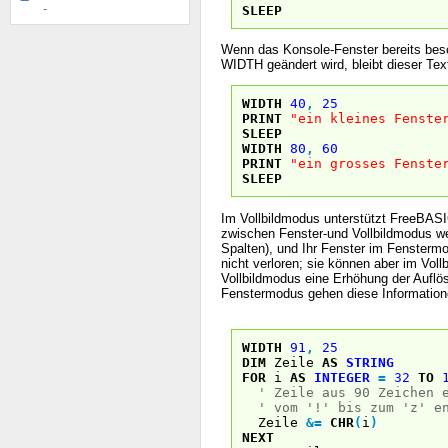
-
SLEEP
Wenn das Konsole-Fenster bereits besc
WIDTH geändert wird, bleibt dieser Text
WIDTH
40
,
25
PRINT
"ein kleines Fenste
SLEEP
WIDTH
80
,
60
PRINT
"ein grosses Fenste
SLEEP
Im Vollbildmodus unterstützt FreeBAS
zwischen Fenster-und Vollbildmodus wec
Spalten), und Ihr Fenster im Fensterm
nicht verloren; sie können aber im Vol
Vollbildmodus eine Erhöhung der Auflö
Fenstermodus gehen diese Informatione
WIDTH
91
,
25
DIM
Zeile
AS
STRING
FOR
i
AS
INTEGER
=
32
TO
' Zeile aus 90 Zeichen 
' vom '!' bis zum 'z' e
Zeile
&
=
CHR
(
i
)
NEXT