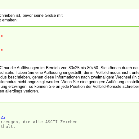
hrieben ist, bevor seine Größe mit
 erhalten:
r"
r"
IC nur die Auflösungen im Bereich von 80x25 bis 80x50. Sie können durch 
hseln. Haben Sie eine Auflösung eingestellt, die im Vollbildmodus nicht unter
odus beschrieben, gehen diese Informationen nach zweimaligem Wechsel (in 
lbildmodus nicht angezeigt werden. Wenn Sie eine geringere Auflösung einstel
sung erzwingen, so können Sie an jede Position der Vollbild-Konsole schreib
n allerdings verloren.
122
erzeugen, die alle ASCII-Zeichen
nthält.