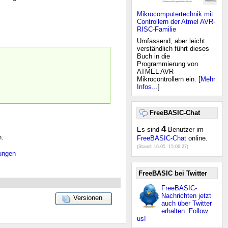
Mikrocomputertechnik mit
Controllern der Atmel AVR-
RISC-Familie
Umfassend, aber leicht
verständlich führt dieses
Buch in die
Programmierung von
ATMEL AVR
Mikrocontrollern ein. [
Mehr
Infos...
]
FreeBASIC-Chat
4
Es sind
Benutzer im
n.
FreeBASIC-Chat
online.
(Stand:
16.05. 15:06:27
)
ungen
FreeBASIC bei Twitter
FreeBASIC-
Nachrichten jetzt
Versionen
auch über Twitter
erhalten. Follow
us!