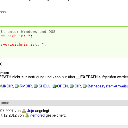
onal.
oll unter Windows und DOS
det sich in: "
;
tsverzeichnis ist: "
;
IC
rmen:
PATH nicht zur Verfügung und kann nur über
__EXEPATH
aufgerufen werde
MKDIR
,
RMDIR
,
SHELL
,
OPEN
,
DIR
,
Betriebssystem-Anweis
ionen
4.07.2007 von
Jojo
angelegt.
 27.12.2012 von
nemored
gespeichert.