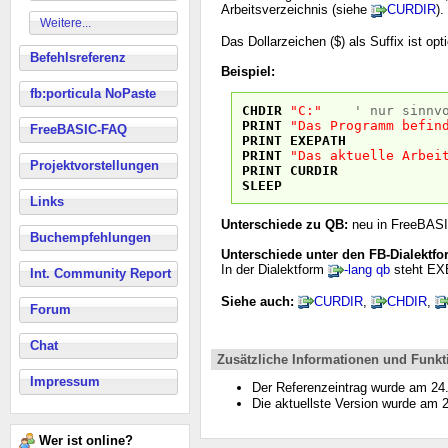
Arbeitsverzeichnis (siehe
CURDIR
).
Weitere...
Das Dollarzeichen ($) als Suffix ist opti
Befehlsreferenz
Beispiel:
fb:porticula NoPaste
CHDIR
"C:"
' nur sinnv
PRINT
"Das Programm befin
FreeBASIC-FAQ
PRINT
EXEPATH
PRINT
"Das aktuelle Arbei
Projektvorstellungen
PRINT
CURDIR
SLEEP
Links
Unterschiede zu QB:
neu in FreeBAS
Buchempfehlungen
Unterschiede unter den FB-Dialektfo
In der Dialektform
-lang qb
steht EXE
Int. Community Report
Siehe auch:
CURDIR
,
CHDIR
,
Forum
Chat
Zusätzliche Informationen und Funkt
Impressum
Der Referenzeintrag wurde am 2
Die aktuellste Version wurde am
Wer ist online?