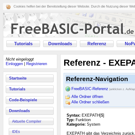
Cookies helfen bei der Bereitstellung dieser Website. Durch die Nutzung dieser We
Tutorials
Downloads
Referenz
NoPa
Nicht eingeloggt
Referenz - EXEP
Einloggen
|
Registrieren
Referenz-Navigation
Startseite
FreeBASIC-Referenz
Tutorials
(anklicken z. Aufkla
Alle Ordner öffnen
Code-Beispiele
Alle Ordner schließen
Downloads
Syntax:
EXEPATH[$]
Typ:
Funktion
Aktuelle Compiler
Kategorie:
System
IDEs
EXEPATH gibt das Verzeichnis zurück,