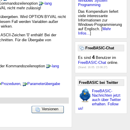
Windows System
r Kommandozeilenoption
-lang
Programming
VAL nicht mehr zulässig!
Das Kompendium liefert
viele interessante
zu übergeben. Wird OPTION BYVAL nicht
Informationen zur
iesem Fall werden Variablen außer
Windows-Programmierung
wirken.
auf Englisch. [
Mehr
Infos...
]
SCII-Zeichen '0' enthält! Bei der
chnitten. Für die Übergabe von
FreeBASIC-Chat
4
Es sind
Benutzer im
FreeBASIC-Chat
online.
it der Kommandozeilenoption
-lang
(Stand:
16.05. 15:06:27
)
FreeBASIC bei Twitter
Prozeduren
,
Parameterübergabe
FreeBASIC-
Nachrichten jetzt
auch über Twitter
erhalten. Follow
us!
Versionen