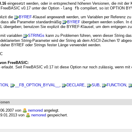
0.16
eingesetzt werden, oder in entsprechend höheren Versionen, die mit de
t FreeBASIC v0.17 unter der Option
-lang fb
compiliert, so ist OPTION BY
izit die
BYREF
-Klausel angewandt werden, um Variablen per Referenz 
 dass alle Parameter standardmäßig
BYREF
übergeben werden sollen. In d
 übergeben; benutzen Sie explizit die BYREF-Klausel, um dem entgegen zu 
mit variablen
STRINGs
kann zu Problemen führen, wenn dieser String das A
eklarierten String-Parameter wird der String ab dem ASCII-Zeichen '0' abges
en daher BYREF oder Strings fester Länge verwendet werden.
IC
 von FreeBASIC:
6 erlaubt. Seit FreeBASIC v0.17 ist diese Option nur noch zulässig, wenn m
TION
,
__FB_OPTION_BYVAL__
,
DECLARE
,
SUB
,
FUNCTION
,
ionen
9.06.2007 von
nemored
angelegt.
 19.01.2013 von
nemored
gespeichert.