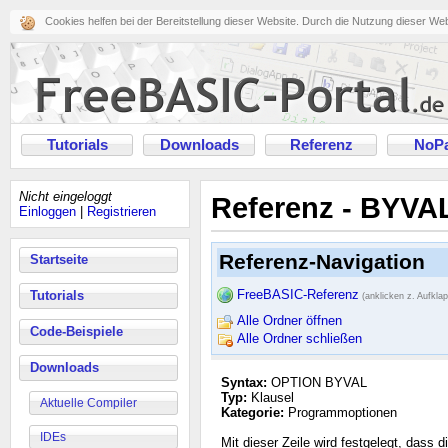
Cookies helfen bei der Bereitstellung dieser Website. Durch die Nutzung dieser We
Tutorials
Downloads
Referenz
NoPa
Nicht eingeloggt
Referenz - BYVAL
Einloggen
|
Registrieren
Referenz-Navigation
Startseite
FreeBASIC-Referenz
Tutorials
(anklicken z. Aufkla
Alle Ordner öffnen
Code-Beispiele
Alle Ordner schließen
Downloads
Syntax:
OPTION BYVAL
Typ:
Klausel
Aktuelle Compiler
Kategorie:
Programmoptionen
IDEs
Mit dieser Zeile wird festgelegt, da