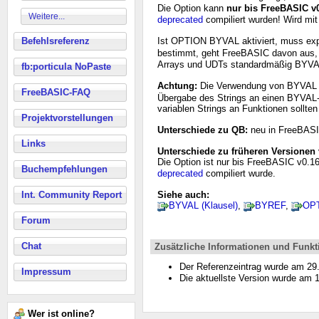
Die Option kann
nur bis FreeBASIC v
Weitere...
deprecated
compiliert wurden! Wird mi
Befehlsreferenz
Ist OPTION BYVAL aktiviert, muss expl
bestimmt, geht FreeBASIC davon aus,
Arrays und UDTs standardmäßig BYVAL
fb:porticula NoPaste
Achtung:
Die Verwendung von BYVAL 
FreeBASIC-FAQ
Übergabe des Strings an einen BYVAL-d
variablen Strings an Funktionen sollt
Projektvorstellungen
Unterschiede zu QB:
neu in FreeBAS
Links
Unterschiede zu früheren Versionen
Die Option ist nur bis FreeBASIC v0.1
Buchempfehlungen
deprecated
compiliert wurde.
Int. Community Report
Siehe auch:
BYVAL (Klausel)
,
BYREF
,
OP
Forum
Chat
Zusätzliche Informationen und Funkt
Der Referenzeintrag wurde am 2
Impressum
Die aktuellste Version wurde am
Wer ist online?