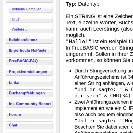
Typ:
Datentyp
Aktuelle Compiler
Ein STRING ist eine Zeich
IDEs
Text, einzelne Wörter, Buch
kann; auch Leerstrings (also
Weitere...
möglich.
Befehlsreferenz
"Hallo!"
ist ein Beispiel f
In FreeBASIC werden String
fb:porticula NoPaste
eingerahmt. Sollen in Ihrer
vorkommen, so können Sie d
FreeBASIC-FAQ
Durch Stringverkettung u
Projektvorstellungen
Anführungszeichens ist 34
einen String anhängen, wie
Links
"Und er sagte: " & 
Buchempfehlungen
dir sein" & CHR(34)
Zwei Anführungszeichen 
Int. Community Report
implementiert wie ein CHR
also auch bequem eingebe
Forum
"Und er sagte: ""Mö
Chat
Beachten Sie dabei aber,
Anführungszeichen, welche