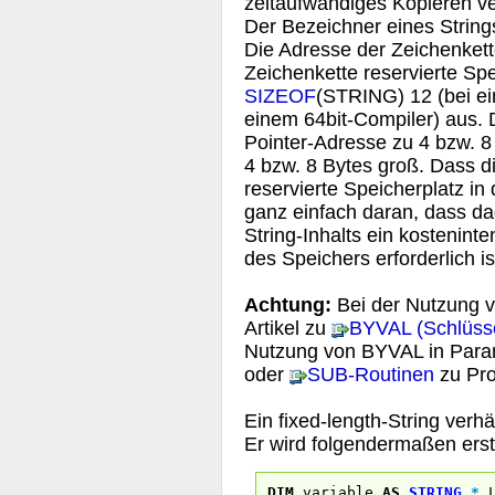
zeitaufwändiges Kopieren ve
Der Bezeichner eines Strings
Die Adresse der Zeichenkette
Zeichenkette reservierte Sp
SIZEOF
(STRING) 12 (bei ei
einem 64bit-Compiler) aus. D
Pointer-Adresse zu 4 bzw. 
4 bzw. 8 Bytes groß. Dass d
reservierte Speicherplatz in
ganz einfach daran, dass da
String-Inhalts ein kostenin
des Speichers erforderlich is
Achtung:
Bei der Nutzung vo
Artikel zu
BYVAL (Schlüsse
Nutzung von BYVAL in Para
oder
SUB-Routinen
zu Pro
Ein fixed-length-String verhä
Er wird folgendermaßen erste
DIM
variable
AS
STRING
*
L