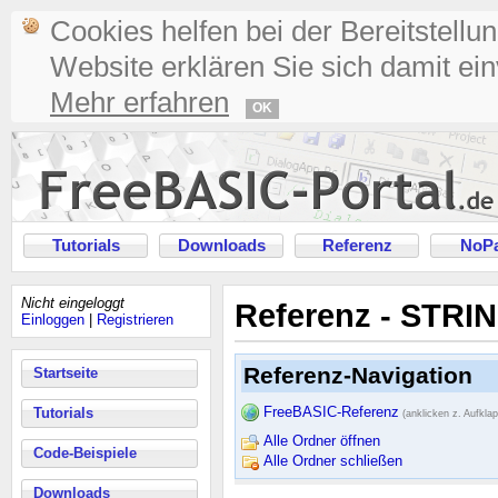
Cookies helfen bei der Bereitstellu
Website erklären Sie sich damit ei
Mehr erfahren
OK
Tutorials
Downloads
Referenz
NoPa
Nicht eingeloggt
Referenz - STRIN
Einloggen
|
Registrieren
Referenz-Navigation
Startseite
FreeBASIC-Referenz
Tutorials
(anklicken z. Aufkla
Alle Ordner öffnen
Code-Beispiele
Alle Ordner schließen
Downloads