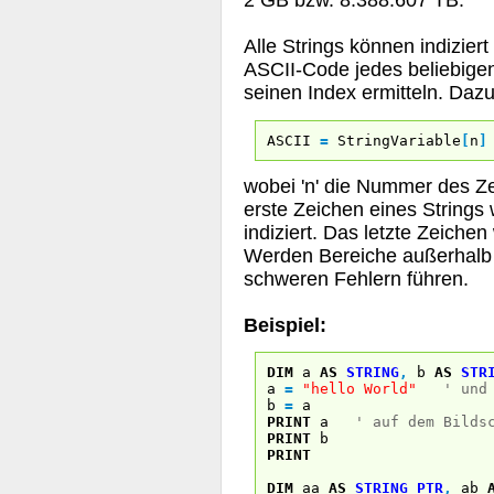
2 GB bzw. 8.388.607 TB.
Alle Strings können indizie
ASCII-Code jedes beliebigen
seinen Index ermitteln. Daz
ASCII
=
StringVariable
[
n
]
wobei 'n' die Nummer des Ze
erste Zeichen eines Strings 
indiziert. Das letzte Zeichen
Werden Bereiche außerhalb 
schweren Fehlern führen.
Beispiel:
DIM
a
AS
STRING
,
b
AS
STR
a
=
"hello World"
' und
b
=
a
PRINT
a
' auf dem Bilds
PRINT
b
PRINT
DIM
aa
AS
STRING
PTR
,
ab