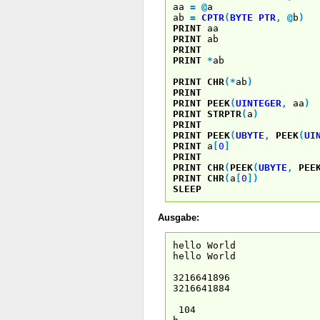
aa
=
@
ab
=
CPTR
(
BYTE
PTR
,
@
b
)
PRINT
a
PRINT
ab
PRINT
PRINT
*
a
PRINT
CHR
(
*
ab
)
PRINT
PRINT
PEEK
(
UINTEGER
,
aa
)
PRINT
STRPTR
(
a
)
PRINT
PRINT
PEEK
(
UBYTE
,
PEEK
(
UI
PRINT
a
[
0
]
PRINT
PRINT
CHR
(
PEEK
(
UBYTE
,
PEE
PRINT
CHR
(
a
[
0
]
)
SLEEP
Ausgabe:
hello World
hello World
3216641896
3216641884
104