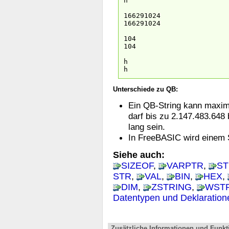
h
166291024
166291024
104
104
h
h
Unterschiede zu QB:
Ein QB-String kann maxima
darf bis zu 2.147.483.648
lang sein.
In FreeBASIC wird einem S
Siehe auch:
SIZEOF
,
VARPTR
,
ST
STR
,
VAL
,
BIN
,
HEX
,
DIM
,
ZSTRING
,
WSTR
Datentypen und Deklaration
Zusätzliche Informationen und Funkt