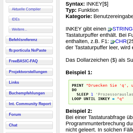
Syntax:
INKEY[$]
Aktuelle Compiler
Typ:
Funktion
Kategorie:
Benutzereingab
IDEs
INKEY gibt einen
STRING
Weitere...
Tastaturpuffer enthält. Bei 
Befehlsreferenz
enthalten, z.B. F1:
CHR
(2
der Tastaturpuffer leer, wir
fb:porticula NoPaste
Das Dollarzeichen ($) als Suff
FreeBASIC-FAQ
Projektvorstellungen
Beispiel 1:
Links
PRINT
"Druecken Sie 'q', 
DO
Buchempfehlungen
SLEEP
1
'Prozessorausla
LOOP
UNTIL
INKEY
=
"q"
Int. Community Report
Beispiel 2:
Forum
Bei einer Tastaturabfrage ü
Programmunterbrechung du
Chat
nicht geleert. In solchen Fäl