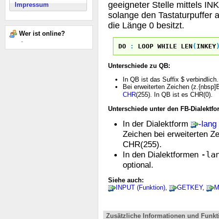
geeigneter Stelle mittels IN
Impressum
solange den Tastaturpuffer a
die Länge 0 besitzt.
Wer ist online?
-
DO
:
LOOP
WHILE
LEN
(
INKEY
Unterschiede zu QB:
In QB ist das Suffix $ verbindlich.
Bei erweiterten Zeichen (z.{nbsp]
CHR
(255). In QB ist es CHR(0).
Unterschiede unter den FB-Dialektfo
In der Dialektform
-lang
Zeichen bei erweiterten Ze
CHR(255).
In den Dialektformen
-la
optional.
Siehe auch:
INPUT (Funktion)
,
GETKEY
,
M
Zusätzliche Informationen und Funkt