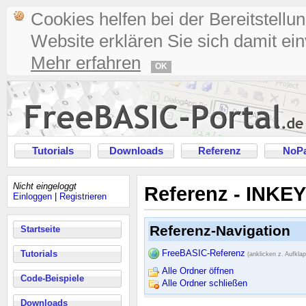
Cookies helfen bei der Bereitstellu
Website erklären Sie sich damit ei
Mehr erfahren
OK
Tutorials
Downloads
Referenz
NoPa
Nicht eingeloggt
Referenz - INKEY
Einloggen
|
Registrieren
Referenz-Navigation
Startseite
FreeBASIC-Referenz
Tutorials
(anklicken z. Aufkla
Alle Ordner öffnen
Code-Beispiele
Alle Ordner schließen
Downloads