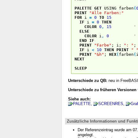
PALETTE GET
USING farben
(
PRINT
"Alle Farben:"
FOR
i
=
0
TO
15
IF
i
=
0
THEN
COLOR
0
,
15
'
ELSE
COLOR
i
,
0
'
END
IF
PRINT
"Farbe"
; i;
": "
;
IF
i
<
10
THEN
PRINT
" 
PRINT
"&h"
;
HEX
(
farben
(
NEXT
SLEEP
Unterschiede zu QB:
neu in FreeBAS
Unterschiede zu früheren Versionen
Siehe auch:
PALETTE
,
SCREENRES
,
Graf
Zusätzliche Informationen und Funkt
Der Referenzeintrag wurde am 0
angelegt.