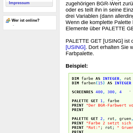
zugehörigen BGR-Wert zurück
Impressum
oder es teilt ihn in seine Ei
drei Variablen (dann allerdin
Wer ist online?
Wenn die komplette Palette 
-
Elemente über PALETTE GET
PALETTE GET [USING] ist d
[USING]
. Dort erhalten Sie
Farbpalette.
Beispiel:
DIM
farbe
AS
INTEGER
,
ro
DIM
farben
(
15
)
AS
INTEGER
SCREENRES
400
,
300
,
4
'
PALETTE GET
1
,
farbe
PRINT
"Der BGR-Farbwert v
PRINT
PALETTE GET
2
,
rot
,
gruen
PRINT
"Farbe 2 setzt sich
PRINT
"Rot:"
; rot;
" Grue
PRINT