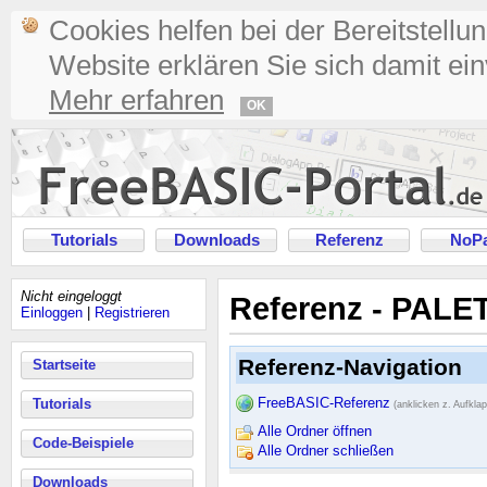
Cookies helfen bei der Bereitstellu
Website erklären Sie sich damit ei
Mehr erfahren
OK
Tutorials
Downloads
Referenz
NoPa
Nicht eingeloggt
Referenz - PALE
Einloggen
|
Registrieren
Referenz-Navigation
Startseite
FreeBASIC-Referenz
Tutorials
(anklicken z. Aufkla
Alle Ordner öffnen
Code-Beispiele
Alle Ordner schließen
Downloads