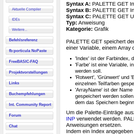
Syntax A:
PALETTE GET Ind
Aktuelle Compiler
Syntax B:
PALETTE GET Inde
Syntax C:
PALETTE GET US
IDEs
Typ:
Anweisung
Kategorie:
Grafik
Weitere...
Befehlsreferenz
PALETTE GET speichert den 
einer Variable, einem Array 
fb:porticula NoPaste
'Index' ist der Farbindex
FreeBASIC-FAQ
'Farbe' ist eine Variable, 
werden soll.
Projektvorstellungen
'Rotwert', 'Grünwert' und '
einzelnen Teilfarben gespe
Links
'ArrayName' ist der Name e
Buchempfehlungen
gespeichert werden sollen.
dem das Speichern beginne
Int. Community Report
Um die Palette-Einträge au
Forum
INP
verwendet werden. PAL
Anweisungen ersetzen.
Chat
Indem ein Index angegeben 