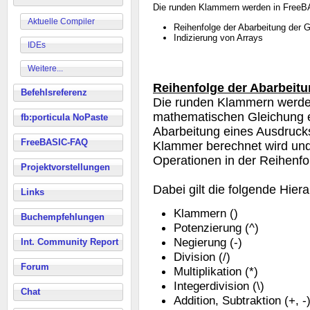
Die runden Klammern werden in FreeBA
Aktuelle Compiler
Reihenfolge der Abarbeitung der 
Indizierung von Arrays
IDEs
Weitere...
Reihenfolge der Abarbeitu
Befehlsreferenz
Die runden Klammern werden
mathematischen Gleichung e
fb:porticula NoPaste
Abarbeitung eines Ausdrucks.
FreeBASIC-FAQ
Klammer berechnet wird und
Operationen in der Reihenfol
Projektvorstellungen
Dabei gilt die folgende Hier
Links
Klammern ()
Buchempfehlungen
Potenzierung (^)
Negierung (-)
Int. Community Report
Division (/)
Forum
Multiplikation (*)
Integerdivision (\)
Chat
Addition, Subtraktion (+, -