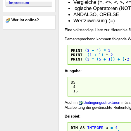
Vergleiche (=, <>, <, >, <
Impressum
logische Operatoren (NO
ANDALSO, ORELSE
Wertzuweisung (=)
Wer ist online?
-
Eine vollständige Liste zur Hierarchie 
Dementsprechend kommen folgende We
PRINT
(
3
+
4
)
*
5
PRINT
-
(
1
+
1
)
^
2
PRINT
(
3
*
(
5
+
1
)
)
+
(
-
2
Ausgabe:
35
-4
15
Auch in
Bedingungsstrukturen
müsse
Abarbeitung die gewünschte Reihenfolg
Beispiel:
DIM
AS
INTEGER
a
=
4