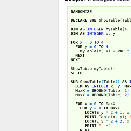
RANDOMIZE
DECLARE
SUB
ShowTable
(
Tab
DIM
AS
INTEGER
myTable
(
4
,
DIM
AS
INTEGER
x
,
y
FOR
x
=
0
TO
4
FOR
y
=
0
TO
4
myTable
(
x
,
y
)
=
RND
*
NEXT
NEXT
ShowTable myTable
(
)
SLEEP
SUB
ShowTable
(
Table
(
)
AS
DIM
AS
INTEGER
x
,
y
,
Max
MaxX
=
UBOUND
(
Table
,
1
)
MaxY
=
UBOUND
(
Table
,
2
)
FOR
x
=
0
TO
MaxX
FOR
y
=
0
TO
MaxY
LOCATE
y
*
2
+
1
,
PRINT
Table
(
x
,
y
)
;
LOCATE
y
*
2
+
2
,
PRINT
"--+"
NEXT