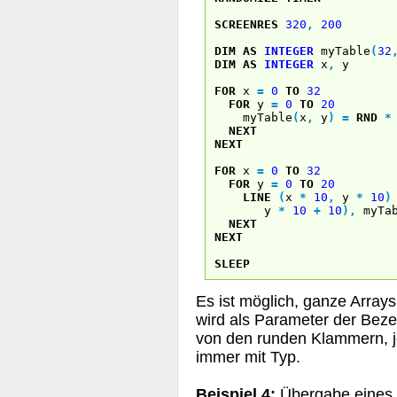
SCREENRES
320
,
200
DIM
AS
INTEGER
myTable
(
32
DIM
AS
INTEGER
x
,
y
FOR
x
=
0
TO
32
FOR
y
=
0
TO
20
myTable
(
x
,
y
)
=
RND
*
NEXT
NEXT
FOR
x
=
0
TO
32
FOR
y
=
0
TO
20
LINE
(
x
*
10
,
y
*
10
)
y
*
10
+
10
)
,
myTab
NEXT
NEXT
SLEEP
Es ist möglich, ganze Array
wird als Parameter der Beze
von den runden Klammern, j
immer mit Typ.
Beispiel 4:
Übergabe eines 