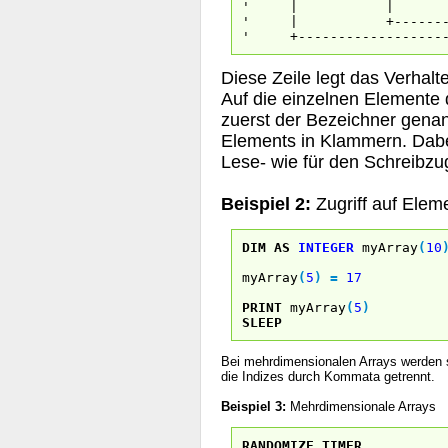
' | | +-- Anzah
' | +---------- Be
' +--------------------
Diese Zeile legt das Verhalt
Auf die einzelnen Elemente 
zuerst der Bezeichner genan
Elements in Klammern. Dabe
Lese- wie für den Schreibzugr
Beispiel 2:
Zugriff auf Elem
DIM
AS
INTEGER
myArray
(
10
myArray
(
5
)
=
17
PRINT
myArray
(
5
)
SLEEP
Bei mehrdimensionalen Arrays werden s
die Indizes durch Kommata getrennt.
Beispiel 3:
Mehrdimensionale Arrays
RANDOMIZE
TIMER