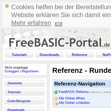
Cookies helfen bei der Bereitstellu
Website erklären Sie sich damit ei
Mehr erfahren
OK
Tutorials
Downloads
Referenz
NoPa
Nicht eingeloggt
Referenz - Rund
Einloggen
|
Registrieren
Referenz-Navigation
Startseite
FreeBASIC-Referenz
Tutorials
(anklicken z. Aufkla
Alle Ordner öffnen
Code-Beispiele
Alle Ordner schließen
Downloads