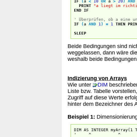
IF
(
a
<
10
OR
a
>
20
)
AND
PRINT
"a liegt im richt
END
IF
' Überprüfen, ob a eine u
IF
(
a
AND
1
)
=
1
THEN
PRI
SLEEP
Beide Bedingungen sind nich
weggelassen, dann wäre die
weshalb beide Bedingungen e
Indizierung von Arrays
Wie unter
DIM
beschrieben
Liste bzw. Tabelle vorstelle
Zugriff auf diese Werte erfol
hinter dem Bezeichner des 
Beispiel 1:
Dimensionierung 
DIM AS INTEGER myArray(1 
' ^ ^ 