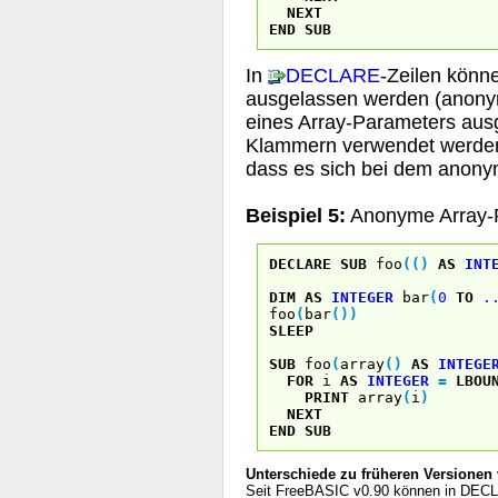
NEXT
END
SUB
In
DECLARE
-Zeilen könn
ausgelassen werden (anony
eines Array-Parameters aus
Klammern verwendet werden,
dass es sich bei dem anony
Beispiel 5:
Anonyme Array-
DECLARE
SUB
foo
(
(
)
AS
INT
DIM
AS
INTEGER
bar
(
0
TO
.
foo
(
bar
(
)
)
SLEEP
SUB
foo
(
array
(
)
AS
INTEGE
FOR
i
AS
INTEGER
=
LBOU
PRINT
array
(
i
)
NEXT
END
SUB
Unterschiede zu früheren Versionen
Seit FreeBASIC v0.90 können in DECL