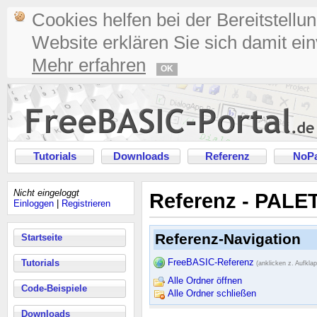
Cookies helfen bei der Bereitstellu
Website erklären Sie sich damit ei
Mehr erfahren
OK
Tutorials
Downloads
Referenz
NoPa
Nicht eingeloggt
Referenz - PALE
Einloggen
|
Registrieren
Referenz-Navigation
Startseite
FreeBASIC-Referenz
Tutorials
(anklicken z. Aufkla
Alle Ordner öffnen
Code-Beispiele
Alle Ordner schließen
Downloads