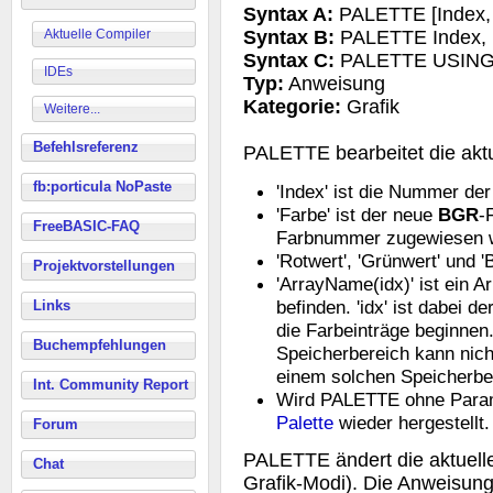
Syntax A:
PALETTE [Index,
Aktuelle Compiler
Syntax B:
PALETTE Index, R
Syntax C:
PALETTE USING A
IDEs
Typ:
Anweisung
Kategorie:
Grafik
Weitere...
Befehlsreferenz
PALETTE bearbeitet die aktu
fb:porticula NoPaste
'Index' ist die Nummer der
'Farbe' ist der neue
BGR
-
FreeBASIC-FAQ
Farbnummer zugewiesen w
'Rotwert', 'Grünwert' und '
Projektvorstellungen
'ArrayName(idx)' ist ein A
befinden. 'idx' ist dabei 
Links
die Farbeinträge beginnen
Buchempfehlungen
Speicherbereich kann nic
einem solchen Speicherbe
Int. Community Report
Wird PALETTE ohne Parame
Palette
wieder hergestellt.
Forum
PALETTE ändert die aktuellen
Chat
Grafik-Modi). Die Anweisung