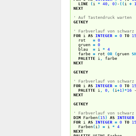
LINE
(
i
*
40
,
0
)
-
(
(
i
+
NEXT
' Auf Tastendruck warten
GETKEY
' Farbverlauf von schwarz
FOR
i
AS
INTEGER
=
0
TO
1
rot
=
0
gruen
=
0
blau
=
i
*
4
farbe
=
rot
OR
(
gruen
S
PALETTE
i
,
farbe
NEXT
GETKEY
' Farbverlauf von schwarz
FOR
i
AS
INTEGER
=
0
TO
1
PALETTE
i
,
0
,
(
i
+
1
)
*
16
NEXT
GETKEY
' Farbverlauf von schwarz
DIM
Farben
(
15
)
AS
INTEGER
FOR
i
AS
INTEGER
=
0
TO
1
Farben
(
i
)
=
i
*
4
NEXT
PALETTE
USING Farben