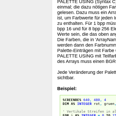
PALETTE USING (Syntax C) ä
einmal; die dazu nötigen Fa
gelesen. Dazu muss ein Arr
ist, um Farbwerte für jeden
zu enthalten. Für 1 bpp müss
bpp 16 und für 8 bpp 256 E
Werte sein, die das oben a
Die Farben, die in 'ArrayNam
werden dann den Farbnumme
Palette-Einträgen mit Farb
PALETTE USING mit Teilfarbe
des Arrays muss einen BGR-
Jede Veränderung der Palett
sichtbar.
Beispiel:
SCREENRES
640
,
480
,
4
DIM
AS
INTEGER
rot
,
gruen
' Vertikale Streifen in a
FOR
i
AS
INTEGER
=
0
TO
1