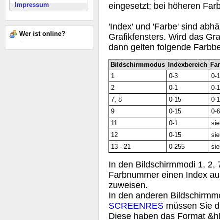
eingesetzt; bei höheren Far
Impressum
'Index' und 'Farbe' sind abh
Wer ist online?
Grafikfensters. Wird das Gra
-
dann gelten folgende Farbbe
Bildschirmmodus
Indexbereich
Fa
1
0-3
0-
2
0-1
0-
7, 8
0-15
0-
9
0-15
0-
11
0-1
si
12
0-15
si
13 - 21
0-255
si
In den Bildschirmmodi 1, 2, 
Farbnummer einen Index aus 
zuweisen.
In den anderen Bildschirmm
SCREENRES
müssen Sie d
Diese haben das Format &