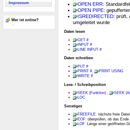
Impressum
OPEN ERR
: Standardf
OPEN PIPE
: gepuffert
ISREDIRECTED
: prüft
Wer ist online?
umgeleitet wurde
-
Daten lesen
GET #
INPUT #
LINE INPUT #
Daten schreiben
PUT #
PRINT #
,
PRINT USING
WRITE #
Lese- / Schreibposition
SEEK (Funktion)
,
SEEK (A
LOC
Sonstiges
FREEFILE
: nächste freie Dat
EOF
: überprüfen, ob das Ende 
LOF
: Länge einer geöffneten D