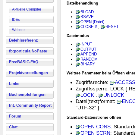
Dateibehandlung
Aktuelle Compiler
BLOAD
BSAVE
IDEs
OPEN (Datei)
CLOSE #
,
RESET
Weitere...
Dateimodus
Befehlsreferenz
INPUT
OUTPUT
fb:porticula NoPaste
APPEND
RANDOM
FreeBASIC-FAQ
BINARY
Projektvorstellungen
Weitere Parameter beim Öffnen einer
Zugriffsrechte:
ACCES
Links
Zugriffssperre: LOCK { 
LOCK
,
UNLOCK
Buchempfehlungen
Datei(text)format:
ENC
Int. Community Report
"UTF-32" }
Forum
Standard-Datenströme öffnen
OPEN CONS
: Standard
Chat
OPEN SCRN
: Standar