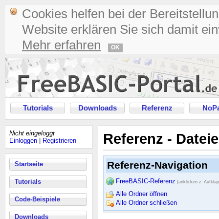
Cookies helfen bei der Bereitstellu
Website erklären Sie sich damit ei
Mehr erfahren
OK
Tutorials
Downloads
Referenz
NoPa
Nicht eingeloggt
Referenz - Dateie
Einloggen
|
Registrieren
Referenz-Navigation
Startseite
FreeBASIC-Referenz
Tutorials
(anklicken z. Aufkla
Alle Ordner öffnen
Code-Beispiele
Alle Ordner schließen
Downloads