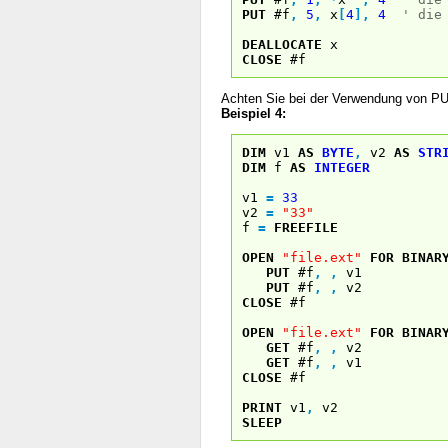
PUT
#f
,
5
,
x
[
4
]
,
4
' die
DEALLOCATE
x
CLOSE
#f
Achten Sie bei der Verwendung von PU
Beispiel 4:
DIM
v1
AS
BYTE
,
v2
AS
STR
DIM
f
AS
INTEGER
v1
=
33
v2
=
"33"
f
=
FREEFILE
OPEN
"file.ext"
FOR
BINAR
PUT
#f
,
,
v1
PUT
#f
,
,
v2
CLOSE
#f
OPEN
"file.ext"
FOR
BINAR
GET
#f
,
,
v2
GET
#f
,
,
v1
CLOSE
#f
PRINT
v1
,
v2
SLEEP