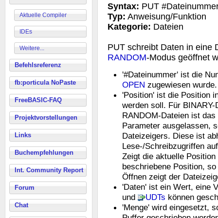
Syntax:
PUT #Dateinummer, 
Aktuelle Compiler
Typ:
Anweisung/Funktion
Kategorie:
Dateien
IDEs
PUT schreibt Daten in eine 
Weitere...
RANDOM
-Modus geöffnet w
Befehlsreferenz
'#Dateinummer' ist die Nu
fb:porticula NoPaste
OPEN
zugewiesen wurde.
'Position' ist die Position
FreeBASIC-FAQ
werden soll. Für BINARY-D
RANDOM-Dateien ist das 
Projektvorstellungen
Parameter ausgelassen, s
Dateizeigers. Diese ist ab
Links
Lese-/Schreibzugriffen au
Buchempfehlungen
Zeigt die aktuelle Position
beschriebene Position, so
Int. Community Report
Öffnen zeigt der Dateizeige
'Daten' ist ein Wert, eine
Forum
und
UDTs
können gesch
Chat
'Menge' wird eingesetzt, 
Puffer geschrieben werden