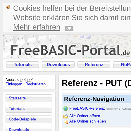
Cookies helfen bei der Bereitstellu
Website erklären Sie sich damit ei
Mehr erfahren
OK
Tutorials
Downloads
Referenz
NoPa
Nicht eingeloggt
Referenz - PUT (D
Einloggen
|
Registrieren
Referenz-Navigation
Startseite
FreeBASIC-Referenz
Tutorials
(anklicken z. Aufkla
Alle Ordner öffnen
Code-Beispiele
Alle Ordner schließen
Downloads