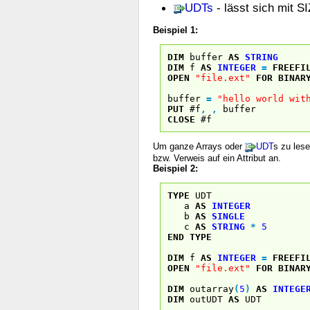
UDTs
- lässt sich mit S
Beispiel 1:
DIM
buffer
AS
STRING
DIM
f
AS
INTEGER
=
FREEFI
OPEN
"file.ext"
FOR
BINAR
buffer
=
"hello world wit
PUT
#f
,
,
buffer
CLOSE
#f
Um ganze Arrays oder
UDT
s zu les
bzw. Verweis auf ein Attribut an.
Beispiel 2:
TYPE
UDT
a
AS
INTEGER
b
AS
SINGLE
c
AS
STRING
*
5
END
TYPE
DIM
f
AS
INTEGER
=
FREEFI
OPEN
"file.ext"
FOR
BINAR
DIM
outarray
(
5
)
AS
INTEGE
DIM
outUDT
AS
UDT