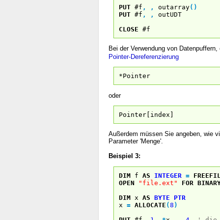
PUT
#f
,
,
outarray
(
)
PUT
#f
,
,
outUDT
CLOSE
#f
Bei der Verwendung von Datenpuffern,
Pointer-Dereferenzierung
*Pointer
oder
Pointer[index]
Außerdem müssen Sie angeben, wie vie
Parameter 'Menge'.
Beispiel 3:
DIM
f
AS
INTEGER
=
FREEFI
OPEN
"file.ext"
FOR
BINAR
DIM
x
AS
BYTE
PTR
x
=
ALLOCATE
(
8
)
PUT
#f
,
1
,
*
x
,
4
' die