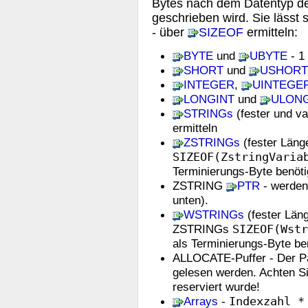
Bytes nach dem Datentyp der 
geschrieben wird. Sie lässt s
- über
SIZEOF
ermitteln:
BYTE
und
UBYTE
- 1 
SHORT
und
USHORT
INTEGER
,
UINTEGE
LONGINT
und
ULONG
STRINGs
(fester und va
ermitteln
ZSTRINGs
(fester Läng
SIZEOF(ZstringVaria
Terminierungs-Byte benöti
ZSTRING
PTR
- werden
unten).
WSTRINGs
(fester Läng
ZSTRINGs
SIZEOF(Wstr
als Terminierungs-Byte ben
ALLOCATE-Puffer - Der Par
gelesen werden. Achten S
reserviert wurde!
Arrays
-
Indexzahl *