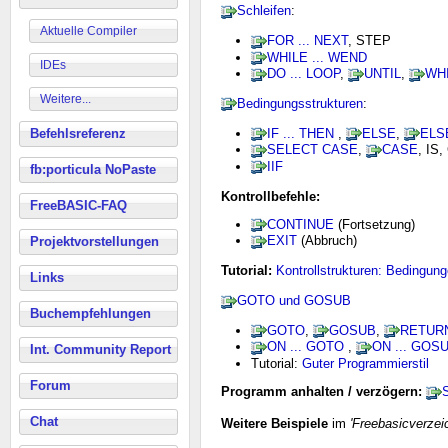
Schleifen
:
Aktuelle Compiler
FOR ... NEXT
, STEP
WHILE ... WEND
IDEs
DO ... LOOP
,
UNTIL
,
WH
Weitere...
Bedingungsstrukturen
:
IF ... THEN
,
ELSE
,
ELS
Befehlsreferenz
SELECT CASE
,
CASE
, IS
IIF
fb:porticula NoPaste
Kontrollbefehle:
FreeBASIC-FAQ
CONTINUE
(Fortsetzung)
EXIT
(Abbruch)
Projektvorstellungen
Tutorial:
Kontrollstrukturen: Bedingung
Links
GOTO und GOSUB
Buchempfehlungen
GOTO
,
GOSUB
,
RETUR
ON ... GOTO
,
ON ... GOS
Int. Community Report
Tutorial:
Guter Programmierstil
Forum
Programm anhalten / verzögern:
Chat
Weitere Beispiele
im
'Freebasicverzei