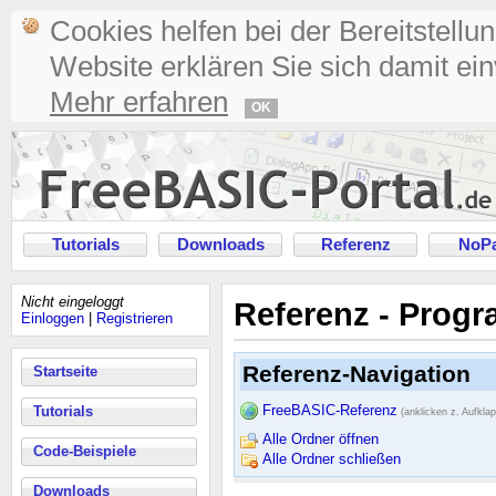
Cookies helfen bei der Bereitstellu
Website erklären Sie sich damit ei
Mehr erfahren
OK
Tutorials
Downloads
Referenz
NoPa
Nicht eingeloggt
Referenz - Prog
Einloggen
|
Registrieren
Referenz-Navigation
Startseite
FreeBASIC-Referenz
Tutorials
(anklicken z. Aufkla
Alle Ordner öffnen
Code-Beispiele
Alle Ordner schließen
Downloads