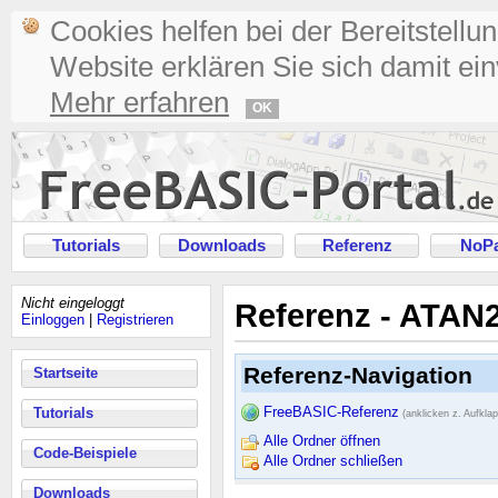
Cookies helfen bei der Bereitstellu
Website erklären Sie sich damit ei
Mehr erfahren
OK
Tutorials
Downloads
Referenz
NoPa
Nicht eingeloggt
Referenz - ATAN
Einloggen
|
Registrieren
Referenz-Navigation
Startseite
FreeBASIC-Referenz
Tutorials
(anklicken z. Aufkla
Alle Ordner öffnen
Code-Beispiele
Alle Ordner schließen
Downloads