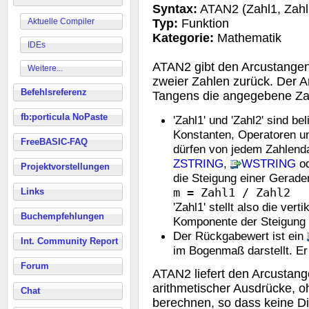
Syntax:
ATAN2 (Zahl1, Zahl
Aktuelle Compiler
Typ:
Funktion
Kategorie:
Mathematik
IDEs
ATAN2 gibt den Arcustangen
Weitere...
zweier Zahlen zurück. Der A
Befehlsreferenz
Tangens die angegebene Za
fb:porticula NoPaste
'Zahl1' und 'Zahl2' sind b
Konstanten, Operatoren un
FreeBASIC-FAQ
dürfen von jedem Zahlenda
ZSTRING
,
WSTRING
o
Projektvorstellungen
die Steigung einer Geraden
m = Zahl1 / Zahl2
Links
'Zahl1' stellt also die ver
Buchempfehlungen
Komponente der Steigung 
Der Rückgabewert ist ein
Int. Community Report
im Bogenmaß darstellt. Er 
Forum
ATAN2 liefert den Arcustan
arithmetischer Ausdrücke, o
Chat
berechnen, so dass keine Div