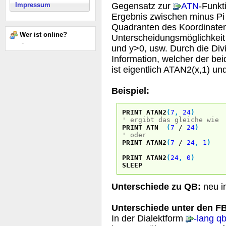
Gegensatz zur
ATN
-Funkt
Impressum
Ergebnis zwischen minus Pi u
Quadranten des Koordinatens
Wer ist online?
Unterscheidungsmöglichkeit
-
und y>0, usw. Durch die Div
Information, welcher der bei
ist eigentlich ATAN2(x,1) un
Beispiel:
PRINT
ATAN2
(
7
,
24
)
' ergibt das gleiche wie
PRINT
ATN
(
7
/
24
)
' oder
PRINT
ATAN2
(
7
/
24
,
1
)
PRINT
ATAN2
(
24
,
0
)
SLEEP
Unterschiede zu QB:
neu i
Unterschiede unter den FB
In der Dialektform
-lang q