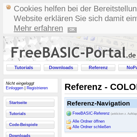
Cookies helfen bei der Bereitstellu
Website erklären Sie sich damit ei
Mehr erfahren
OK
Tutorials
Downloads
Referenz
NoPa
Nicht eingeloggt
Referenz - COLO
Einloggen
|
Registrieren
Referenz-Navigation
Startseite
FreeBASIC-Referenz
Tutorials
(anklicken z. Aufkla
Alle Ordner öffnen
Code-Beispiele
Alle Ordner schließen
Downloads