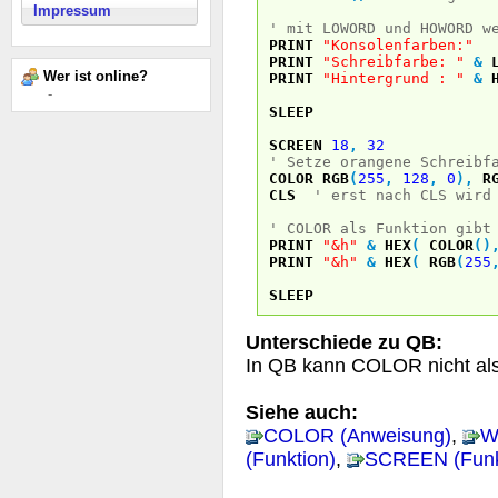
Impressum
' mit LOWORD und HOWORD w
PRINT
"Konsolenfarben:"
PRINT
"Schreibfarbe: "
&
Wer ist online?
PRINT
"Hintergrund : "
&
-
SLEEP
SCREEN
18
,
32
' Setze orangene Schreibf
COLOR
RGB
(
255
,
128
,
0
)
,
R
CLS
' erst nach CLS wird
' COLOR als Funktion gibt
PRINT
"&h"
&
HEX
(
COLOR
(
)
PRINT
"&h"
&
HEX
(
RGB
(
255
SLEEP
Unterschiede zu QB:
In QB kann COLOR nicht als
Siehe auch:
COLOR (Anweisung)
,
W
(Funktion)
,
SCREEN (Funk