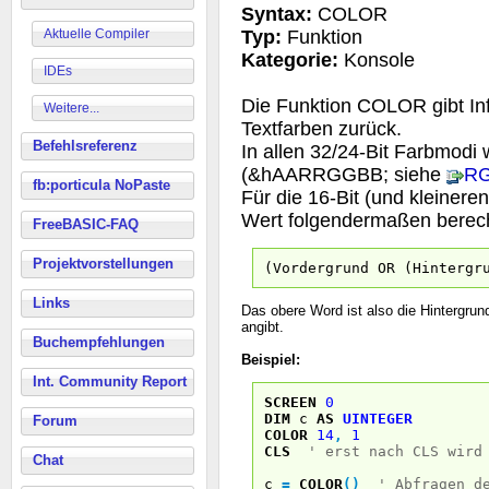
Syntax:
COLOR
Aktuelle Compiler
Typ:
Funktion
Kategorie:
Konsole
IDEs
Die Funktion COLOR gibt In
Weitere...
Textfarben zurück.
Befehlsreferenz
In allen 32/24-Bit Farbmodi 
(&hAARRGGBB; siehe
R
fb:porticula NoPaste
Für die 16-Bit (und kleiner
Wert folgendermaßen berec
FreeBASIC-FAQ
Projektvorstellungen
(Vordergrund OR (Hintergr
Links
Das obere Word ist also die Hintergrun
angibt.
Buchempfehlungen
Beispiel:
Int. Community Report
SCREEN
0
DIM
c
AS
UINTEGER
Forum
COLOR
14
,
1
CLS
' erst nach CLS wird
Chat
c
=
COLOR
(
)
' Abfragen d