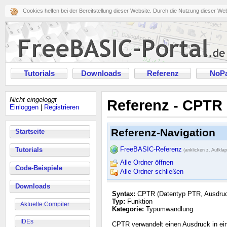
Cookies helfen bei der Bereitstellung dieser Website. Durch die Nutzung dieser We
Tutorials
Downloads
Referenz
NoPa
Nicht eingeloggt
Referenz - CPTR
Einloggen
|
Registrieren
Referenz-Navigation
Startseite
FreeBASIC-Referenz
Tutorials
(anklicken z. Aufkla
Alle Ordner öffnen
Code-Beispiele
Alle Ordner schließen
Downloads
Syntax:
CPTR (Datentyp PTR, Ausdru
Typ:
Funktion
Aktuelle Compiler
Kategorie:
Typumwandlung
IDEs
CPTR verwandelt einen Ausdruck in e