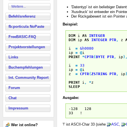
Weitere...
'Datentyp' ist ein beliebiger Date
'Ausdruck' ist entweder ein Pointe
Befehlsreferenz
Der Rückgabewert ist ein Pointer 
Beispiel:
fb:porticula NoPaste
DIM
i
AS
INTEGER
FreeBASIC-FAQ
DIM
ip
AS
INTEGER
PTR
,
z
Projektvorstellungen
i
=
&h0080
ip
=
@
i
PRINT
*
CPTR
(
BYTE
PTR
,
ip
)
Links
i
=
33
Buchempfehlungen
ip
=
@
i
z
=
CPTR
(
ZSTRING
PTR
,
ip
Int. Community Report
PRINT
i
,
*
z
SLEEP
Forum
Ausgabe:
Chat
Impressum
-128 128
33 !
'!' ist ASCII-Char 33 (siehe
ASC
,
Wer ist online?