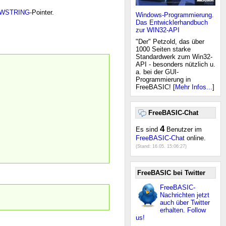
WSTRING
-Pointer.
Windows-Programmierung.
Das Entwicklerhandbuch
zur WIN32-API
"Der" Petzold, das über
1000 Seiten starke
Standardwerk zum Win32-
API - besonders nützlich u.
a. bei der GUI-
Programmierung in
FreeBASIC! [
Mehr Infos...
]
FreeBASIC-Chat
4
Es sind
Benutzer im
FreeBASIC-Chat
online.
(Stand:
16.05. 15:06:27
)
FreeBASIC bei Twitter
FreeBASIC-
Nachrichten jetzt
auch über Twitter
erhalten. Follow
us!