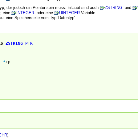
ntyp, der jedoch ein Pointer sein muss. Erlaubt sind auch
ZSTRING
- und
r, eine
INTEGER
- oder eine
UINTEGER
-Variable.
auf eine Speicherstelle vom Typ 'Datentyp'.
AS
ZSTRING
PTR
,
*
ip
)
CHR
).