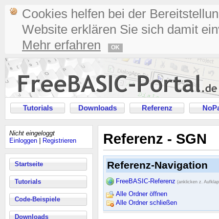
Cookies helfen bei der Bereitstellu
Website erklären Sie sich damit ei
Mehr erfahren
OK
Tutorials
Downloads
Referenz
NoPa
Nicht eingeloggt
Referenz - SGN
Einloggen
|
Registrieren
Referenz-Navigation
Startseite
FreeBASIC-Referenz
Tutorials
(anklicken z. Aufkla
Alle Ordner öffnen
Code-Beispiele
Alle Ordner schließen
Downloads