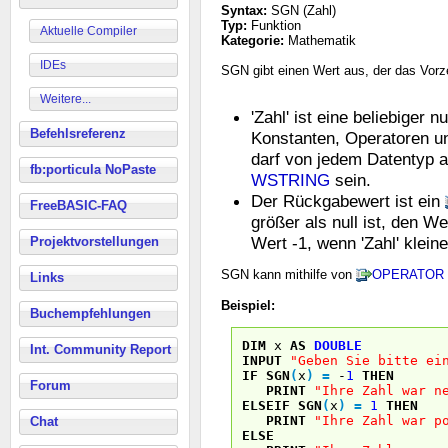
Syntax:
SGN (Zahl)
Typ:
Funktion
Aktuelle Compiler
Kategorie:
Mathematik
IDEs
SGN gibt einen Wert aus, der das Vorze
Weitere...
'Zahl' ist eine beliebiger
Befehlsreferenz
Konstanten, Operatoren un
darf von jedem Datentyp 
fb:porticula NoPaste
WSTRING
sein.
Der Rückgabewert ist ein
FreeBASIC-FAQ
größer als null ist, den We
Wert -1, wenn 'Zahl' kleiner
Projektvorstellungen
SGN kann mithilfe von
OPERATOR
Links
Beispiel:
Buchempfehlungen
DIM
x
AS
DOUBLE
Int. Community Report
INPUT
"Geben Sie bitte ei
IF
SGN
(
x
)
=
-
1
THEN
Forum
PRINT
"Ihre Zahl war n
ELSEIF
SGN
(
x
)
=
1
THEN
PRINT
"Ihre Zahl war p
Chat
ELSE