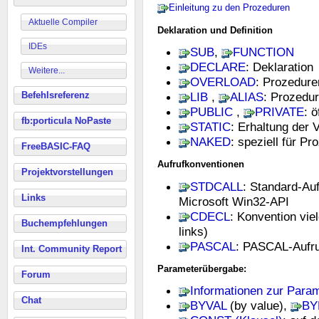
Einleitung zu den Prozeduren
Aktuelle Compiler
Deklaration und Definition
IDEs
SUB
,
FUNCTION
DECLARE
: Deklaration
Weitere...
OVERLOAD
: Prozedure
Befehlsreferenz
LIB
,
ALIAS
: Prozedur
PUBLIC
,
PRIVATE
: 
fb:porticula NoPaste
STATIC
: Erhaltung der 
NAKED
: speziell für P
FreeBASIC-FAQ
Aufrufkonventionen
Projektvorstellungen
STDCALL
: Standard-Au
Links
Microsoft Win32-API
CDECL
: Konvention vie
Buchempfehlungen
links)
PASCAL
: PASCAL-Aufru
Int. Community Report
Parameterübergabe:
Forum
Informationen zur Para
Chat
BYVAL
(by value),
BY