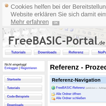
Cookies helfen bei der Bereitstellu
Website erklären Sie sich damit ei
Mehr erfahren
OK
Tutorials
Downloads
Referenz
NoPa
Nicht eingeloggt
Referenz - Proze
Einloggen
|
Registrieren
Referenz-Navigation
Startseite
FreeBASIC-Referenz
Tutorials
(anklicken z. Aufkla
Alle Ordner öffnen
Code-Beispiele
Alle Ordner schließen
Downloads