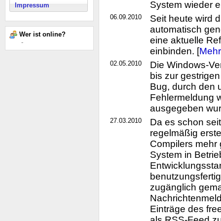
System wieder ei
Impressum
06.09.2010
Seit heute wird d
automatisch gene
Wer ist online?
eine aktuelle Re
-
einbinden. [
Mehr
02.05.2010
Die Windows-Ver
bis zur gestrige
Bug, durch den 
Fehlermeldung w
ausgegeben wurd
27.03.2010
Da es schon seit 
regelmäßig erste
Compilers mehr 
System in Betr
Entwicklungssta
benutzungsferti
zugänglich gema
Nachrichtenmeld
Einträge des fr
als RSS-Feed zu