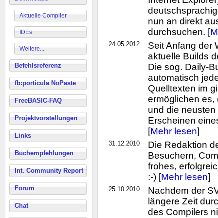
deutschsprachig
Aktuelle Compiler
nun an direkt a
durchsuchen. [
M
IDEs
24.05.2012
Seit Anfang der
Weitere...
aktuelle Builds
Befehlsreferenz
Die sog. Daily-B
automatisch jede
fb:porticula NoPaste
Quelltexten im gi
ermöglichen es,
FreeBASIC-FAQ
und die neusten 
Projektvorstellungen
Erscheinen eine
[
Mehr lesen
]
Links
31.12.2010
Die Redaktion d
Buchempfehlungen
Besuchern, Comm
frohes, erfolgre
Int. Community Report
:-) [
Mehr lesen
]
Forum
25.10.2010
Nachdem der SVN
längere Zeit du
Chat
des Compilers nic