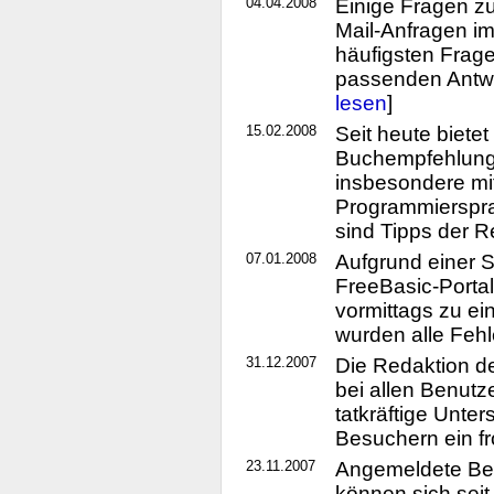
04.04.2008
Einige Fragen z
Mail-Anfragen im
häufigsten Frag
passenden Antwor
lesen
]
15.02.2008
Seit heute biete
Buchempfehlungs
insbesondere mi
Programmierspra
sind Tipps der R
07.01.2008
Aufgrund einer 
FreeBasic-Portal
vormittags zu ei
wurden alle Feh
31.12.2007
Die Redaktion d
bei allen Benutz
tatkräftige Unte
Besuchern ein fr
23.11.2007
Angemeldete Ben
können sich seit