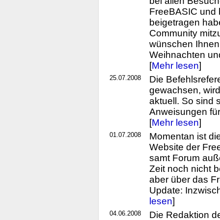
bei allen Besuch
FreeBASIC und be
beigetragen habe
Community mitzug
wünschen Ihnen 
Weihnachten und
[
Mehr lesen
]
25.07.2008
Die Befehlsrefer
gewachsen, wird
aktuell. So sind
Anweisungen fü
[
Mehr lesen
]
01.07.2008
Momentan ist die
Website der Free
samt Forum außer
Zeit noch nicht 
aber über das F
Update: Inzwische
lesen
]
04.06.2008
Die Redaktion d