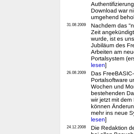
Authentifizierun
Download war ni
umgehend behob
31.08.2009
Nachdem das "ne
Zeit angekündigt
wurde, ist es un
Jubiläum des Fr
Arbeiten am ne
Portalsystem (ers
lesen
]
26.08.2009
Das FreeBASIC-P
Portalsoftware um
Wochen und Mona
bestehenden Da
wir jetzt mit de
können Änderunge
mehr ins neue 
lesen
]
24.12.2008
Die Redaktion d