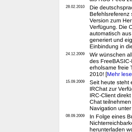
28.02.2010
Die deutschspra
Befehlsreferenz s
Version zum Her
Verfügung. Die O
automatisch aus
generiert und ei
Einbindung in die
24.12.2009
Wir wünschen al
des FreeBASIC-P
erholsame freie 
2010! [
Mehr les
15.09.2009
Seit heute steh
IRChat zur Verf
IRC-Client dire
Chat teilnehmen 
Navigation unter 
08.09.2009
In Folge eines 
Nichterreichbark
herunterladen wo