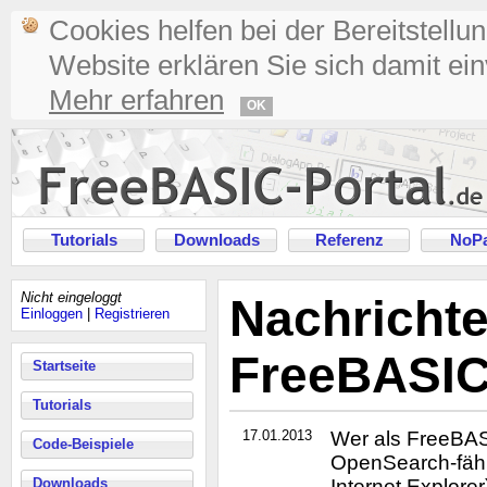
Cookies helfen bei der Bereitstellu
Website erklären Sie sich damit ei
Mehr erfahren
OK
Tutorials
Downloads
Referenz
NoPa
Nicht eingeloggt
Nachricht
Einloggen
|
Registrieren
FreeBASIC
Startseite
Tutorials
17.01.2013
Wer als FreeBAS
Code-Beispiele
OpenSearch-fähi
Downloads
Internet Explorer