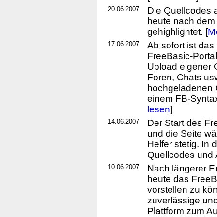
20.06.2007
Die Quellcodes a
heute nach dem
gehighlightet. [
M
17.06.2007
Ab sofort ist d
FreeBasic-Portal
Upload eigener 
Foren, Chats us
hochgeladenen 
einem FB-Syntax-
lesen
]
14.06.2007
Der Start des Fr
und die Seite wä
Helfer stetig. I
Quellcodes und Ar
10.06.2007
Nach längerer En
heute das FreeBa
vorstellen zu kö
zuverlässige un
Plattform zum A