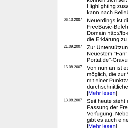
Highlighting zu
kann nach Belieb
06.10.2007
Neuerdings ist d
FreeBasic-Befeh
Domain http://fb
die Erklärung zu
21.09.2007
Zur Unterstützun
Neuestem "Fan"-B
Portal.de"-Gravur
16.08.2007
Von nun an ist e
möglich, die zu
mit einer Punktz
durchschnittlich
[
Mehr lesen
]
13.08.2007
Seit heute steht 
Fassung der Fre
Verfügung. Nebe
gibt es auch ein
[
Mehr lesen
]