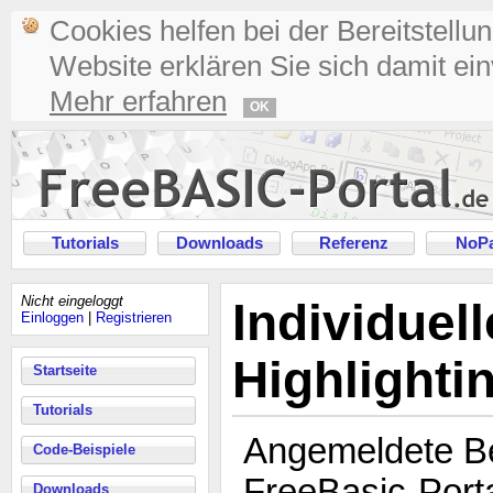
Cookies helfen bei der Bereitstellu
Website erklären Sie sich damit ei
Mehr erfahren
OK
Tutorials
Downloads
Referenz
NoPa
Nicht eingeloggt
Individuel
Einloggen
|
Registrieren
Highlighti
Startseite
Tutorials
Angemeldete B
Code-Beispiele
FreeBasic-Port
Downloads