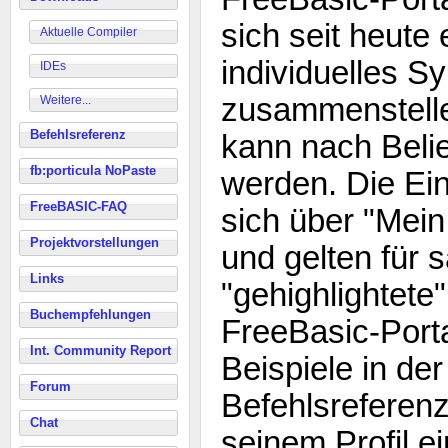
sich seit heute 
Aktuelle Compiler
individuelles Sy
IDEs
zusammenstell
Weitere...
Befehlsreferenz
kann nach Belie
fb:porticula NoPaste
werden. Die Ein
FreeBASIC-FAQ
sich über "Mei
Projektvorstellungen
und gelten für s
Links
"gehighlightete"
Buchempfehlungen
FreeBasic-Porta
Int. Community Report
Beispiele in de
Forum
Befehlsreferenz
Chat
seinem Profil ei