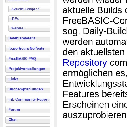
aktuelle Builds
Aktuelle Compiler
FreeBASIC-Comp
IDEs
sog. Daily-Buil
Weitere...
Befehlsreferenz
werden automat
fb:porticula NoPaste
den aktuellsten
FreeBASIC-FAQ
Repository
comp
Projektvorstellungen
ermöglichen es,
Links
Entwicklungsst
Buchempfehlungen
Features bereits
Int. Community Report
Erscheinen ein
Forum
auszuprobieren
Chat