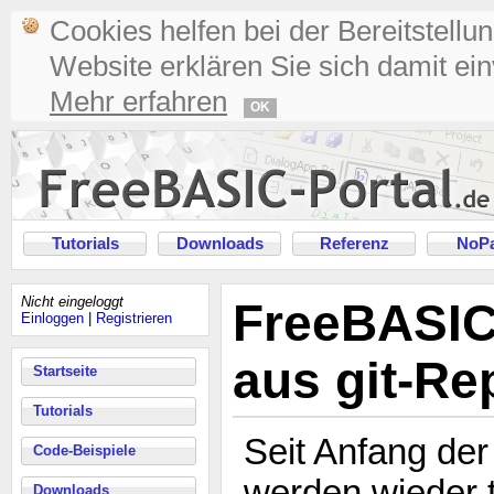
Cookies helfen bei der Bereitstellu
Website erklären Sie sich damit ei
Mehr erfahren
OK
Tutorials
Downloads
Referenz
NoPa
Nicht eingeloggt
FreeBASIC
Einloggen
|
Registrieren
aus git-Re
Startseite
Tutorials
Seit Anfang de
Code-Beispiele
werden wieder t
Downloads