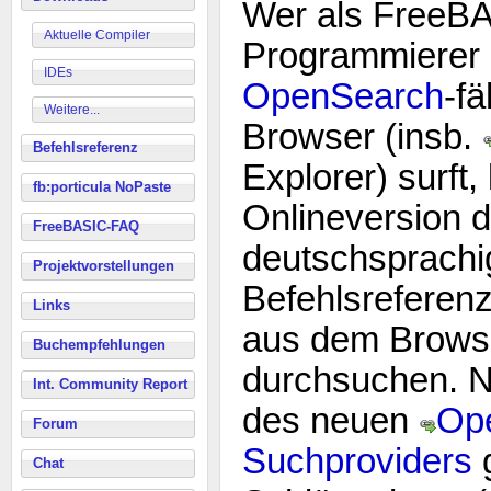
Wer als FreeB
Aktuelle Compiler
Programmierer
IDEs
OpenSearch
-f
Weitere...
Browser (insb.
Befehlsreferenz
Explorer) surft,
fb:porticula NoPaste
Onlineversion d
FreeBASIC-FAQ
deutschsprach
Projektvorstellungen
Befehlsreferenz
Links
aus dem Browse
Buchempfehlungen
durchsuchen. Na
Int. Community Report
des neuen
Op
Forum
Suchproviders
g
Chat