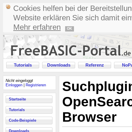
Cookies helfen bei der Bereitstellu
Website erklären Sie sich damit ei
Mehr erfahren
OK
Tutorials
Downloads
Referenz
NoPa
Nicht eingeloggt
Suchplugin
Einloggen
|
Registrieren
OpenSearc
Startseite
Tutorials
Browser
Code-Beispiele
Downloads