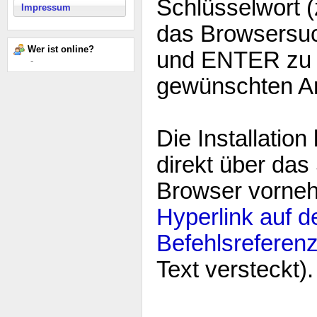
Schlüsselwort (
Impressum
das Browsersuc
Wer ist online?
und ENTER zu 
-
gewünschten Ar
Die Installatio
direkt über da
Browser vorneh
Hyperlink auf d
Befehlsreferen
Text versteckt).