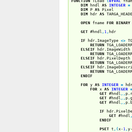
FUNCTION
TLoad
(
BYVAL
fna
DIM
hndl
AS
INTEGER
=
DIM
P
AS
Pixel
DIM
hdr
AS
TARGA_HEAD
OPEN
fname
FOR
BINARY
GET
#hndl
,
1
,
hdr
IF
hdr.ImageType
<
>
TG
RETURN
TGA_LOADER
ELSEIF
hdr.ImageWidt
RETURN
TGA_LOADERR
ELSEIF
hdr.PixelDept
RETURN
TGA_LOADERR
ELSEIF
hdr.ImageDescr
RETURN
TGA_LOADERR
ENDIF
FOR
y
AS
INTEGER
=
hdr
FOR
x
AS
INTEGER
GET
#hndl
,
,
p.
GET
#hndl
,
,
p.
GET
#hndl
,
,
p.
IF
hdr.PixelD
GET
#hndl
ENDIF
PSET
t
,
(
x-
1
,
y