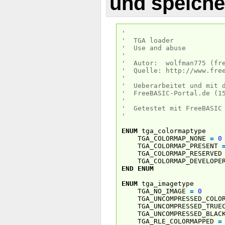
und speiche
'
' TGA loader
' Use and abuse
'
' Autor: wolfman775 (fre
' Quelle: http://www.free
'
' Ueberarbeitet und mit d
' FreeBASIC-Portal.de (15
'
' Getestet mit FreeBASIC 
'
ENUM
tga_colormaptype
TGA_COLORMAP_NONE
=
0
TGA_COLORMAP_PRESENT
TGA_COLORMAP_RESERVE
TGA_COLORMAP_DEVELOP
END
ENUM
ENUM
tga_imagetype
TGA_NO_IMAGE
=
0
TGA_UNCOMPRESSED_COLO
TGA_UNCOMPRESSED_TRUE
TGA_UNCOMPRESSED_BLACK
TGA_RLE_COLORMAPPED
=