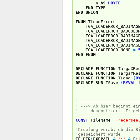
a
AS
UBYTE
END
TYPE
END
UNION
ENUM
TLoadErrors
TGA_LOADERROR_BADIMAG
TGA_LOADERROR_BADCOLO
TGA_LOADERROR_BADIMAGE
TGA_LOADERROR_BADIMAG
TGA_LOADERROR_BADIMAG
TGA_LOADERROR_NONE
=
END
ENUM
DECLARE
FUNCTION
TargaXR
DECLARE
FUNCTION
TargaYR
DECLARE
FUNCTION
TLoad
(
B
DECLARE
SUB
TSave
(
BYVAL
f
' =======================
' ---> Ab hier beginnt ei
' demonstriert. Er gehoe
CONST
FileName
=
"edersee
'Pruefung vorab, ob die B
'gespeichert wurde
IF
DIR
(
EXEPATH
&
"\"
&
Fil