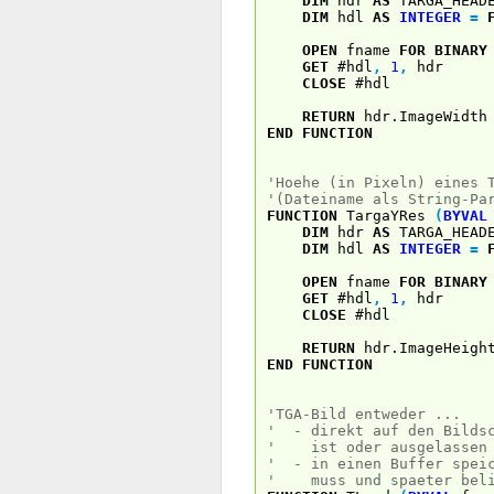
DIM
hdr
AS
TARGA_HEAD
DIM
hdl
AS
INTEGER
=
OPEN
fname
FOR
BINARY
GET
#hdl
,
1
,
hdr
CLOSE
#hdl
RETURN
hdr.ImageWidth
END
FUNCTION
'Hoehe (in Pixeln) eines 
'(Dateiname als String-Pa
FUNCTION
TargaYRes
(
BYVAL
DIM
hdr
AS
TARGA_HEAD
DIM
hdl
AS
INTEGER
=
OPEN
fname
FOR
BINARY
GET
#hdl
,
1
,
hdr
CLOSE
#hdl
RETURN
hdr.ImageHeigh
END
FUNCTION
'TGA-Bild entweder ...
' - direkt auf den Bildsc
' ist oder ausgelasse
' - in einen Buffer speic
' muss und spaeter belie