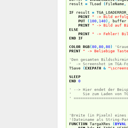
result
=
TLoad
(
FileName
,
IF
result
=
TGA_LOADERROR
PRINT
" -> Bild erfol
PUT
(
100
,
140
)
,
buffe
PRINT
" -> Bild auf B
ELSE
PRINT
" -> Fehler! Bi
END
IF
COLOR
RGB
(
80
,
80
,
80
)
'Grau
PRINT
" -> Beliebige Tast
'Den gesamten Bildschirmi
' -> Screenshot im TGA-F
TSave
(
EXEPATH
&
"\screen
SLEEP
END
0
' --> Hier endet der Beis
' Sie zum Laden von TGA
' =======================
'Breite (in Pixeln) eines
'(Dateiname als String-Pa
FUNCTION
TargaXRes
(
BYVAL