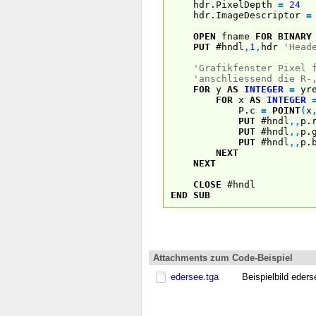
hdr.PixelDepth
=
24
hdr.ImageDescriptor
=
OPEN
fname
FOR
BINARY
PUT
#hndl
,
1
,
hdr
'Head
'Grafikfenster Pixel 
'anschliessend die R-
FOR
y
AS
INTEGER
=
yre
FOR
x
AS
INTEGER
P.c
=
POINT
(
x
PUT
#hndl
,
,
p.
PUT
#hndl
,
,
p.
PUT
#hndl
,
,
p.
NEXT
NEXT
CLOSE
#hndl
END
SUB
Attachments zum Code-Beispiel
edersee.tga
Beispielbild eders