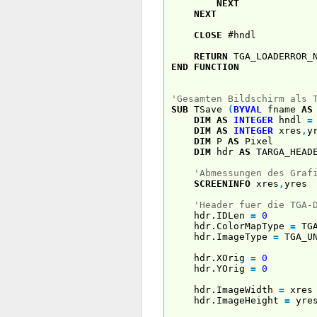
NEXT
NEXT
CLOSE
#hndl
RETURN
TGA_LOADERROR_
END
FUNCTION
'Gesamten Bildschirm als 
SUB
TSave
(
BYVAL
fname
AS
DIM
AS
INTEGER
hndl
=
DIM
AS
INTEGER
xres
,
y
DIM
P
AS
Pixel
DIM
hdr
AS
TARGA_HEAD
'Abmessungen des Graf
SCREENINFO
xres
,
yres
'Header fuer die TGA-
hdr.IDLen
=
0
hdr.ColorMapType
=
TGA
hdr.ImageType
=
TGA_UN
hdr.XOrig
=
0
hdr.YOrig
=
0
hdr.ImageWidth
=
xres
hdr.ImageHeight
=
yre