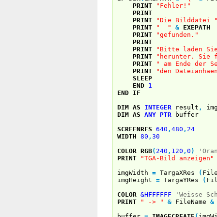
PRINT
"Fehler!"
PRINT
PRINT
"Die Bilddatei 
PRINT
" "
&
EXEPATH
PRINT
"gefunden."
PRINT
PRINT
"Bitte laden Si
PRINT
"herunter. Sie 
PRINT
" am Ende der S
PRINT
"den Dateianhae
SLEEP
END
1
END
IF
DIM
AS
INTEGER
result
,
img
DIM
AS
ANY
PTR
buffer
SCREENRES
640
,
480
,
24
WIDTH
80
,
30
COLOR
RGB
(
240
,
120
,
0
)
'Ora
PRINT
"TGA-Bild anzeigen"
imgWidth
=
TargaXRes
(
Fil
imgHeight
=
TargaYRes
(
Fi
COLOR
&HFFFFFF
'Weisse Sc
PRINT
" -> "
&
FileName
&
buffer
=
IMAGECREATE
(
imgW