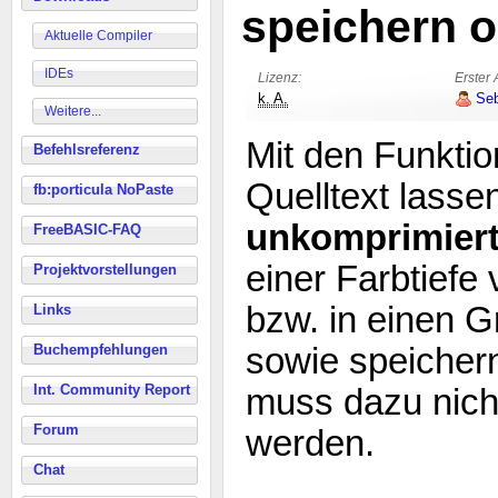
speichern o
Aktuelle Compiler
IDEs
Lizenz:
Erster 
k. A.
Seb
Weitere...
Mit den Funkti
Befehlsreferenz
Quelltext lasse
fb:porticula NoPaste
unkomprimiert
FreeBASIC-FAQ
einer Farbtiefe
Projektvorstellungen
bzw. in einen G
Links
Buchempfehlungen
sowie speichern
Int. Community Report
muss dazu nich
Forum
werden.
Chat