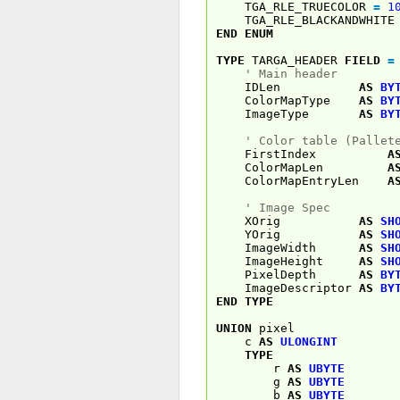
TGA_RLE_TRUECOLOR
=
1
TGA_RLE_BLACKANDWHIT
END
ENUM
TYPE
TARGA_HEADER
FIELD
=
' Main header
IDLen
AS
BY
ColorMapType
AS
BY
ImageType
AS
BY
' Color table (Pallet
FirstIndex
A
ColorMapLen
A
ColorMapEntryLen
A
' Image Spec
XOrig
AS
SH
YOrig
AS
SH
ImageWidth
AS
SH
ImageHeight
AS
SH
PixelDepth
AS
BY
ImageDescriptor
AS
BY
END
TYPE
UNION
pixel
c
AS
ULONGINT
TYPE
r
AS
UBYTE
g
AS
UBYTE
b
AS
UBYTE