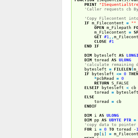
PRINT
"ISequentialStr
'Caller requests cb B
'Copy Filecontent int
IF
m_Filecontent
=
""
OPEN
m_Filepath
F
m_Filecontent
=
S
GET
#1
,
,
m_Filecon
CLOSE
#1
END
IF
DIM
bytesleft
AS
LONG
DIM
toread
AS
ULONG
'calculate remaining 
bytesleft
=
FILELEN
(
m
IF
bytesleft
<
=
0
THE
*
pcbRead
=
0
RETURN
S_FALSE
ELSEIF
bytesleft
<
c
toread
=
byteslef
ELSE
toread
=
c
ENDIF
DIM
i
AS
ULONG
DIM
pp
AS
UBYTE
PTR
=
'copy data to pointer
FOR
i
=
0
TO
toread -
pp
[
i
]
=
m_Filecon