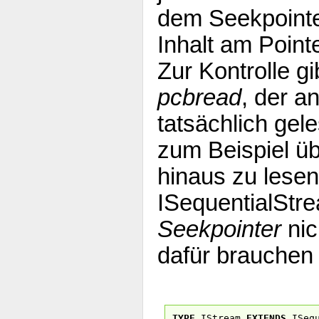
dem Seekpointe
Inhalt am Point
Zur Kontrolle g
pcbread
, der a
tatsächlich ge
zum Beispiel ü
hinaus zu lesen
ISequentialStr
Seekpointer
ni
dafür brauchen
TYPE
IStream
EXTENDS
ISequ