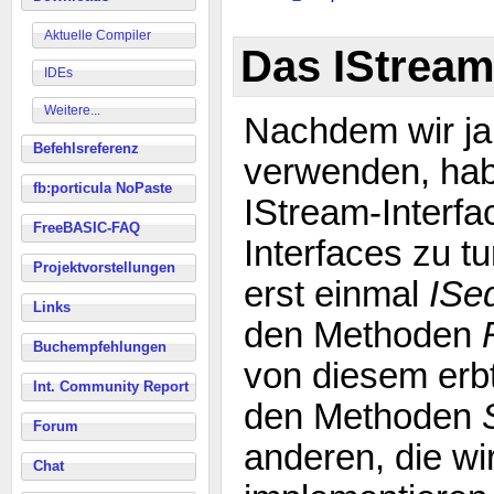
Aktuelle Compiler
Das IStream
IDEs
Weitere...
Nachdem wir ja 
Befehlsreferenz
verwenden, hab
fb:porticula NoPaste
IStream-Interfa
FreeBASIC-FAQ
Interfaces zu t
Projektvorstellungen
erst einmal
ISeq
Links
den Methoden
Buchempfehlungen
von diesem erb
Int. Community Report
den Methoden
Forum
anderen, die wir
Chat