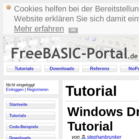
Cookies helfen bei der Bereitstellu
Website erklären Sie sich damit ei
Mehr erfahren
OK
Tutorials
Downloads
Referenz
NoPa
Nicht eingeloggt
Tutorial
Einloggen
|
Registrieren
Startseite
Windows Dr
Tutorials
Tutorial
Code-Beispiele
von
stephanbrunker
Downloads