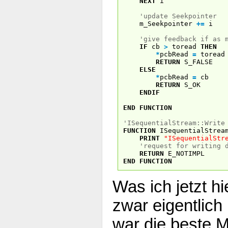
NEXT
i
'update Seekpointer
m_Seekpointer
+
=
i
'give feedback if as 
IF
cb
>
toread
THEN
*
pcbRead
=
toread
RETURN
S_FALSE
ELSE
*
pcbRead
=
cb
RETURN
S_OK
ENDIF
END
FUNCTION
'ISequentialStream::Write
FUNCTION
ISequentialStrea
PRINT
"ISequentialStr
'request for writing 
RETURN
E_NOTIMPL
END
FUNCTION
Was ich jetzt h
zwar eigentlich
war die beste M