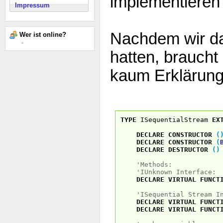
implementieren
Impressum
Nachdem wir da
Wer ist online?
-
hatten, braucht 
kaum Erklärung
TYPE
ISequentialStream
EX
DECLARE
CONSTRUCTOR
(
DECLARE
CONSTRUCTOR
(
DECLARE
DESTRUCTOR
(
)
'Methods:
'IUnknown Interface:
DECLARE
VIRTUAL
FUNCT
'ISequential Stream I
DECLARE
VIRTUAL
FUNCT
DECLARE
VIRTUAL
FUNCT