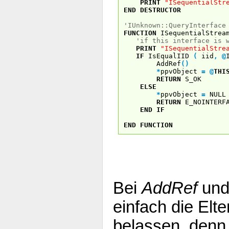
PRINT
"ISequentialStr
END
DESTRUCTOR
'IUnknown::QueryInterface
FUNCTION
ISequentialStrea
'if this interface is 
PRINT
"ISequentialStre
IF
IsEqualIID
(
iid
,
@
AddRef
(
)
*
ppvObject
=
@
THI
RETURN
S_OK
ELSE
*
ppvObject
=
NULL
RETURN
E_NOINTERF
END
IF
END
FUNCTION
Bei
AddRef
un
einfach die Elt
belassen, denn 