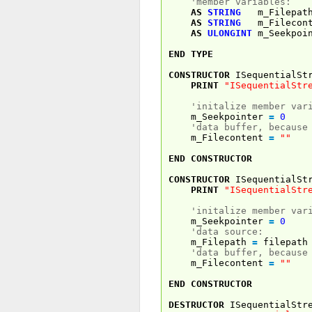
'member variables:
AS
STRING
m_Filepat
AS
STRING
m_Filecont
AS
ULONGINT
m_Seekpoi
END
TYPE
CONSTRUCTOR
ISequentialSt
PRINT
"ISequentialStr
'initalize member var
m_Seekpointer
=
0
'data buffer, because
m_Filecontent
=
""
END
CONSTRUCTOR
CONSTRUCTOR
ISequentialSt
PRINT
"ISequentialStr
'initalize member var
m_Seekpointer
=
0
'data source:
m_Filepath
=
filepath
'data buffer, because
m_Filecontent
=
""
END
CONSTRUCTOR
DESTRUCTOR
ISequentialStr