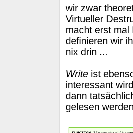
wir zwar theoret
Virtueller Dest
macht erst mal
definieren wir i
nix drin ...
Write
ist ebenso
interessant wir
dann tatsächli
gelesen werden
FUNCTION
ISequentialStrea