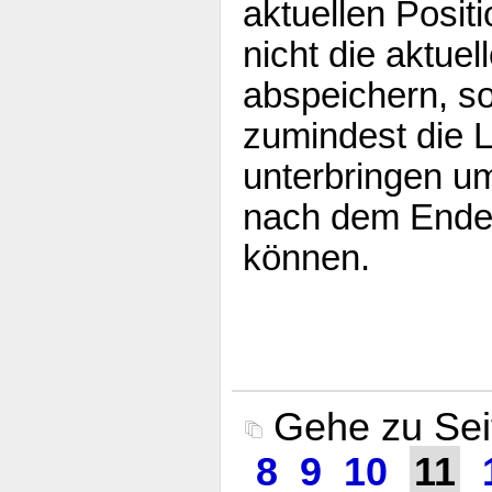
aktuellen Posit
nicht die aktuel
abspeichern, s
zumindest die 
unterbringen um
nach dem Ende 
können.
Gehe zu Se
8
9
10
11