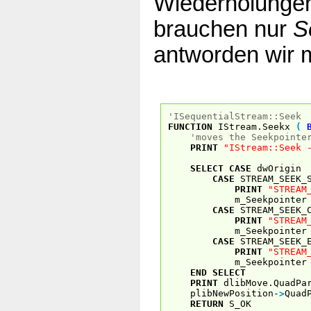
Wiederholungen 
brauchen nur
S
antworden wir m
'ISequentialStream::Seek
FUNCTION
IStream.Seekx
(
'moves the Seekpointe
PRINT
"IStream::Seek 
SELECT
CASE
dwOrigin
CASE
STREAM_SEEK_
PRINT
"STREAM
m_Seekpointe
CASE
STREAM_SEEK_
PRINT
"STREAM
m_Seekpointe
CASE
STREAM_SEEK_
PRINT
"STREAM
m_Seekpointe
END
SELECT
PRINT
dlibMove.QuadPa
plibNewPosition-
>
Quad
RETURN
S_OK