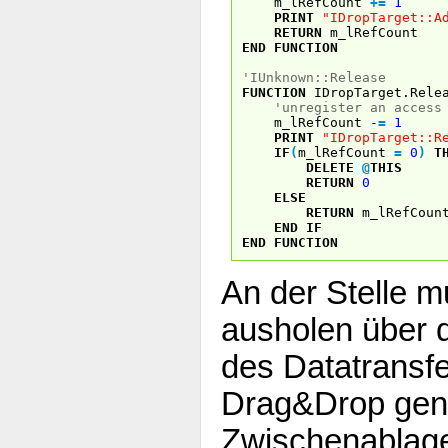
m_lRefCount
+
=
1
PRINT
"IDropTarget::A
RETURN
m_lRefCount
END
FUNCTION
'IUnknown::Release
FUNCTION
IDropTarget.Rele
'unregister an access
m_lRefCount -
=
1
PRINT
"IDropTarget::R
IF
(
m_lRefCount
=
0
)
T
DELETE
@
THIS
RETURN
0
ELSE
RETURN
m_lRefCoun
END
IF
END
FUNCTION
An der Stelle m
ausholen über
des Datatransf
Drag&Drop genau
Zwischenablage