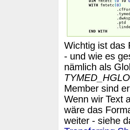
DIM
fmtetc
(
0
TO
WITH
fmtetc
(
0
)
.cfForm
.tym
.dwAspe
.pt
.lind
END
WITH
Wichtig ist das
- und wie es ge
nämlich als Gl
TYMED_HGLO
Member sind er
Wenn wir Text a
wäre das Form
weiter - siehe