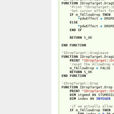
FUNCTION
IDropTarget.Drag
'Print "IDropTarget::
'Set cursor effect fo
IF
m_fAllowDrop
THEN
*
pdwEffect
=
DROPE
ELSE
*
pdwEffect
=
DROPE
END
IF
RETURN
S_OK
END
FUNCTION
'IDropTarget::DragLeave
FUNCTION
IDropTarget.Drag
PRINT
"IDropTarget::D
'reset the AllowDrop 
m_fAllowDrop
=
FALSE
RETURN
S_OK
END
FUNCTION
'IDropTarget::Drop
FUNCTION
IDropTarget.Dro
PRINT
"IDropTarget::D
DIM
stgmed
AS
STGMEDI
DIM
index
AS
INTEGER
'if we actually allow
IF
m_fAllowDrop
THEN
FOR
index
=
0
TO
m