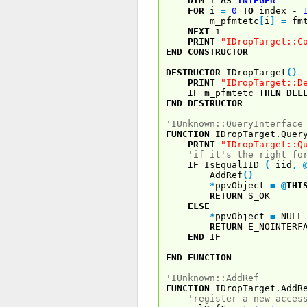
DIM
i
AS
INTEGER
FOR
i
=
0
TO
index -
m_pfmtetc
[
i
]
=
fmt
NEXT
i
PRINT
"IDropTarget::C
END
CONSTRUCTOR
DESTRUCTOR
IDropTarget
(
)
PRINT
"IDropTarget::D
IF
m_pfmtetc
THEN
DEL
END
DESTRUCTOR
'IUnknown::QueryInterface
FUNCTION
IDropTarget.Quer
PRINT
"IDropTarget::Q
'if it's the right fo
IF
IsEqualIID
(
iid
,
AddRef
(
)
*
ppvObject
=
@
THI
RETURN
S_OK
ELSE
*
ppvObject
=
NULL
RETURN
E_NOINTERF
END
IF
END
FUNCTION
'IUnknown::AddRef
FUNCTION
IDropTarget.Add
'register a new acces