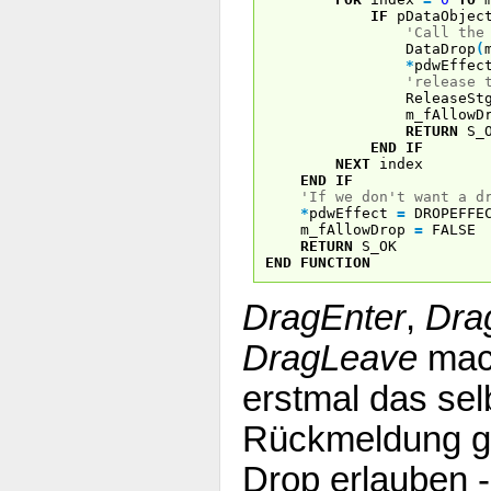
IF
pDataObjec
'Call the
DataDrop
(
*
pdwEffe
'release 
ReleaseStgMe
m_fAllowDr
RETURN
S_O
END
IF
NEXT
index
END
IF
'If we don't want a d
*
pdwEffect
=
DROPEFFEC
m_fAllowDrop
=
FALSE
RETURN
S_OK
END
FUNCTION
DragEnter
,
Dra
DragLeave
mach
erstmal das sel
Rückmeldung ge
Drop erlauben -