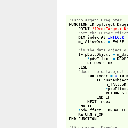
'IDropTarget::DragEnter
FUNCTION
IDropTarget.Drag
PRINT
"IDropTarget::D
'set the Cursor effec
DIM
index
AS
INTEGER
m_fAllowDrop
=
FALSE
'is the data object o
IF
pDataObject
=
m_da
*
pdwEffect
=
DROPE
RETURN
S_OK
ELSE
'does the dataobject 
FOR
index
=
0
TO
m
IF
pDataObjec
m_fAllowDr
*
pdwEffe
RETURN
S_O
END
IF
NEXT
index
END
IF
*
pdwEffect
=
DROPEFFEC
RETURN
S_OK
END
FUNCTION
'IDropTarget::DragOver