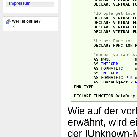
Impressum
DECLARE
VIRTUAL
F
'IDropTarget Inte
DECLARE
VIRTUAL
F
Wer ist online?
DECLARE
VIRTUAL
F
-
DECLARE
VIRTUAL
F
DECLARE
VIRTUAL
F
'helper Function:
DECLARE
FUNCTION
R
'member variables
AS
HWND m_h
AS
INTEGER
m_fA
AS
FORMATETC m_
AS
INTEGER
m_nN
AS
FORMATETC
PTR
m
AS
IDataObject
PT
END
TYPE
DECLARE
FUNCTION
DataDro
Wie auf der vor
erwähnt, wird e
der IUnknown-M