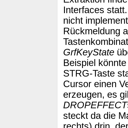
Interfaces statt
nicht implementi
Rückmeldung a
Tastenkombinati
GrfKeyState
übe
Beispiel könnte
STRG-Taste sta
Cursor einen V
erzeugen, es gi
DROPEFFECT
steckt da die M
rechts) drin, de