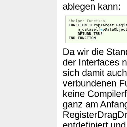
ablegen kann:
'helper Function:
FUNCTION
IDropTarget.Regi
m_dataself
=
pDataObjec
RETURN
TRUE
END
FUNCTION
Da wir die Sta
der Interfaces 
sich damit auch
verbundenen Fu
keine Compilerf
ganz am Anfang
RegisterDragDr
entdefiniert un