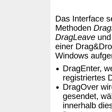
Das Interface se
Methoden
Drag
DragLeave
un
einer Drag&Dro
Windows aufge
DragEnter, we
registriertes D
DragOver wir
gesendet, wä
innerhalb die