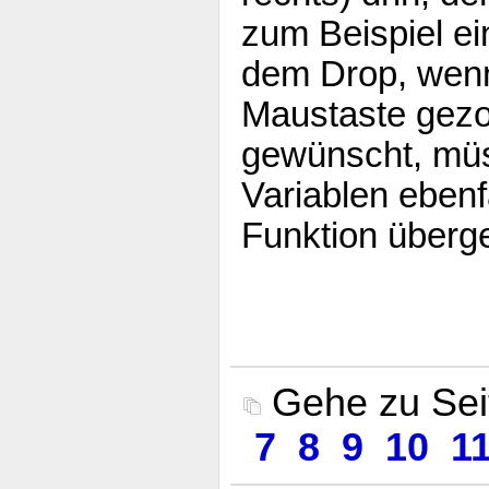
zum Beispiel e
dem Drop, wenn
Maustaste gez
gewünscht, mü
Variablen ebenf
Funktion überg
Gehe zu Se
7
8
9
10
1