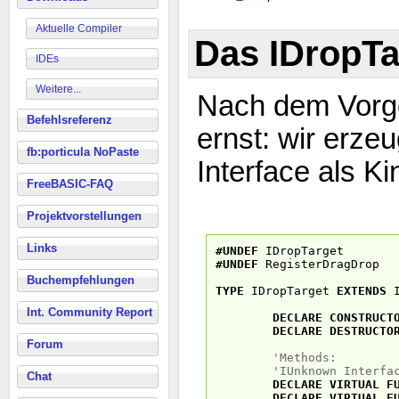
Aktuelle Compiler
Das IDropTa
IDEs
Weitere...
Nach dem Vorge
Befehlsreferenz
ernst: wir erze
fb:porticula NoPaste
Interface als K
FreeBASIC-FAQ
Projektvorstellungen
Links
#UNDEF
IDropTarget
#UNDEF
RegisterDragDrop
Buchempfehlungen
TYPE
IDropTarget
EXTENDS
I
Int. Community Report
DECLARE
CONSTRUCT
DECLARE
DESTRUCTO
Forum
'Methods:
'IUnknown Interfa
Chat
DECLARE
VIRTUAL
F
DECLARE
VIRTUAL
F