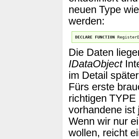
neuen Type wied
werden:
DECLARE
FUNCTION
Register
Die Daten liege
IDataObject
Int
im Detail späte
Fürs erste brau
richtigen TYPE 
vorhandene ist j
Wenn wir nur e
wollen, reicht e