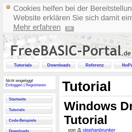
Cookies helfen bei der Bereitstellu
Website erklären Sie sich damit ei
Mehr erfahren
OK
Tutorials
Downloads
Referenz
NoPa
Nicht eingeloggt
Tutorial
Einloggen
|
Registrieren
Startseite
Windows Dr
Tutorials
Tutorial
Code-Beispiele
von
stephanbrunker
Downloads