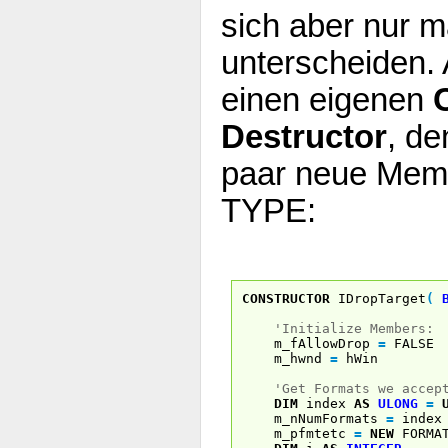
sich aber nur m
unterscheiden.
einen eigenen
Destructor
, de
paar neue Mem
TYPE:
CONSTRUCTOR
IDropTarget
(
'Initialize Members:
m_fAllowDrop
=
FALSE
m_hwnd
=
hWin
'Get Formats we accep
DIM
index
AS
ULONG
=
m_nNumFormats
=
index
m_pfmtetc
=
NEW
FORMAT