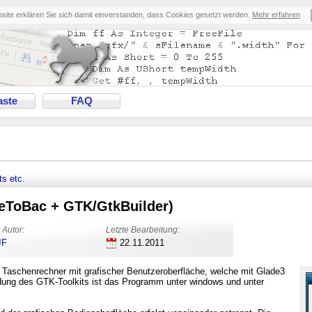
bsite erklären Sie sich damit einverstanden, dass Cookies gesetzt werden.
Mehr erfahren
ste
FAQ
s etc.
eToBac + GTK/GtkBuilder)
 Autor:
Letzte Bearbeitung:
JF
22.11.2011
en Taschenrechner mit grafischer Benutzeroberfläche, welche mit Glade3
ndung des GTK-Toolkits ist das Programm unter windows und unter