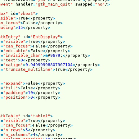
event"
handler
=
"gtk_main_quit"
swapped
=
"no"
/
>
Box"
id
=
"vbox1"
>
isible"
>
True
<
/property
>
an_focus"
>
False
<
/property
>
pacing"
>
15
<
/property
>
GtkEntry"
id
=
"EntDisplay"
>
E
=
"visible"
>
True
<
/property
>
E
=
"can_focus"
>
False
<
/property
>
E
=
"editable"
>
False
<
/property
>
E
=
"invisible_char"
>
&
#
9679
;
<
/property
>
E
=
"text"
>
0
<
/property
>
E
=
"xalign"
>
0.94999998807907104
<
/property
>
E
=
"truncate_multiline"
>
True
<
/property
>
E
=
"expand"
>
False
<
/property
>
E
=
"fill"
>
False
<
/property
>
E
=
"padding"
>
10
<
/property
>
E
=
"position"
>
0
<
/property
>
GtkTable"
id
=
"table1"
>
E
=
"visible"
>
True
<
/property
>
E
=
"can_focus"
>
False
<
/property
>
E
=
"n_rows"
>
5
<
/property
>
E
=
"n_columns"
>
4
<
/property
>