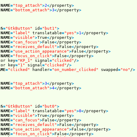
NAME
=
"top_attach"
>
2
<
/property
>
NAME
=
"bottom_attach"
>
3
<
/property
>
SS
=
"GtkButton"
id
=
"but1"
>
NAME
=
"label"
translatable
=
"yes"
>
1
<
/property
>
NAME
=
"visible"
>
True
<
/property
>
NAME
=
"can_focus"
>
False
<
/property
>
NAME
=
"receives_default"
>
False
<
/property
>
NAME
=
"use_action_appearance"
>
False
<
/property
>
NAME
=
"focus_on_click"
>
False
<
/property
>
tor key
=
"KP_1"
signal
=
"clicked"
/
>
tor key
=
"1"
signal
=
"clicked"
/
>
AME
=
"clicked"
handler
=
"on_number_clicked"
swapped
=
"no"
/
>
NAME
=
"top_attach"
>
3
<
/property
>
NAME
=
"bottom_attach"
>
4
<
/property
>
SS
=
"GtkButton"
id
=
"but0"
>
NAME
=
"label"
translatable
=
"yes"
>
0
<
/property
>
NAME
=
"visible"
>
True
<
/property
>
NAME
=
"can_focus"
>
False
<
/property
>
NAME
=
"receives_default"
>
False
<
/property
>
NAME
=
"use_action_appearance"
>
False
<
/property
>
NAME
=
"focus_on_click"
>
False
<
/property
>