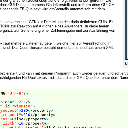
 der grafischen Bedienoberfläche erfolgt voneinander getrennt. Die
schen GUI-Designer namens Glade3 erstellt und in Form einer GUI-XML-
he passende FB-Quelltext wird größtenteils automatisch mit dem
i und veranlasst GTK zur Darstellung des darin definierten GUIs. Er
IONs zur Reaktion auf Aktionen eines Anwenders. In diese leeren
t ergänzt, zur Generierung einer Zahleneingabe und zur Ausführung von
text auf mehrere Dateien aufgeteilt, welche hier zur Vereinfachung in
t sind. Das Code-Beispiel besteht dementsprechend aus einem XML-
B
e3 erstellt und kann mit diesem Programm auch wieder geladen und editiert 
nachfolgenden FB-Quelltextes - ist, dass dieser XML-Quelltext unter dem Nam
ING
=
"UTF-8"
?
>
sion
=
"2.22"
/
>
w"
id
=
"winMain"
>
_request"
>
280
<
/property
>
t_request"
>
310
<
/property
>
ocus"
>
False
<
/property
>
r_width"
>
10
<
/property
>
"
translatable
=
"yes"
>
FB Calculator
<
/property
>