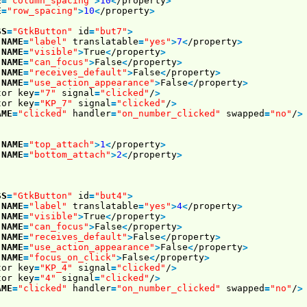
E
=
"column_spacing"
>
10
<
/property
>
E
=
"row_spacing"
>
10
<
/property
>
SS
=
"GtkButton"
id
=
"but7"
>
NAME
=
"label"
translatable
=
"yes"
>
7
<
/property
>
NAME
=
"visible"
>
True
<
/property
>
NAME
=
"can_focus"
>
False
<
/property
>
NAME
=
"receives_default"
>
False
<
/property
>
NAME
=
"use_action_appearance"
>
False
<
/property
>
tor key
=
"7"
signal
=
"clicked"
/
>
tor key
=
"KP_7"
signal
=
"clicked"
/
>
AME
=
"clicked"
handler
=
"on_number_clicked"
swapped
=
"no"
/
>
NAME
=
"top_attach"
>
1
<
/property
>
NAME
=
"bottom_attach"
>
2
<
/property
>
SS
=
"GtkButton"
id
=
"but4"
>
NAME
=
"label"
translatable
=
"yes"
>
4
<
/property
>
NAME
=
"visible"
>
True
<
/property
>
NAME
=
"can_focus"
>
False
<
/property
>
NAME
=
"receives_default"
>
False
<
/property
>
NAME
=
"use_action_appearance"
>
False
<
/property
>
NAME
=
"focus_on_click"
>
False
<
/property
>
tor key
=
"KP_4"
signal
=
"clicked"
/
>
tor key
=
"4"
signal
=
"clicked"
/
>
AME
=
"clicked"
handler
=
"on_number_clicked"
swapped
=
"no"
/
>