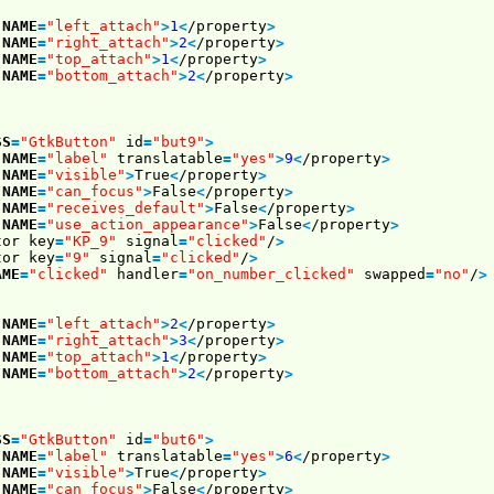
NAME
=
"left_attach"
>
1
<
/property
>
NAME
=
"right_attach"
>
2
<
/property
>
NAME
=
"top_attach"
>
1
<
/property
>
NAME
=
"bottom_attach"
>
2
<
/property
>
SS
=
"GtkButton"
id
=
"but9"
>
NAME
=
"label"
translatable
=
"yes"
>
9
<
/property
>
NAME
=
"visible"
>
True
<
/property
>
NAME
=
"can_focus"
>
False
<
/property
>
NAME
=
"receives_default"
>
False
<
/property
>
NAME
=
"use_action_appearance"
>
False
<
/property
>
tor key
=
"KP_9"
signal
=
"clicked"
/
>
tor key
=
"9"
signal
=
"clicked"
/
>
AME
=
"clicked"
handler
=
"on_number_clicked"
swapped
=
"no"
/
>
NAME
=
"left_attach"
>
2
<
/property
>
NAME
=
"right_attach"
>
3
<
/property
>
NAME
=
"top_attach"
>
1
<
/property
>
NAME
=
"bottom_attach"
>
2
<
/property
>
SS
=
"GtkButton"
id
=
"but6"
>
NAME
=
"label"
translatable
=
"yes"
>
6
<
/property
>
NAME
=
"visible"
>
True
<
/property
>
NAME
=
"can_focus"
>
False
<
/property
>