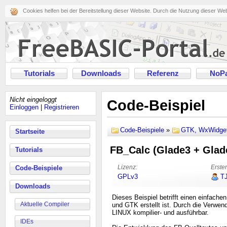
Cookies helfen bei der Bereitstellung dieser Website. Durch die Nutzung dieser We
Tutorials
Downloads
Referenz
NoPa
Nicht eingeloggt
Code-Beispiel
Einloggen
|
Registrieren
Code-Beispiele
»
GTK, WxWidget
Startseite
FB_Calc (Glade3 + Glad
Tutorials
Lizenz:
Erster
Code-Beispiele
GPLv3
T
Downloads
Dieses Beispiel betrifft einen einfach
Aktuelle Compiler
und GTK erstellt ist. Durch die Verwe
LINUX kompilier- und ausführbar.
IDEs