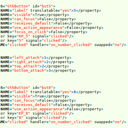
SS
=
"GtkButton"
id
=
"but5"
>
NAME
=
"label"
translatable
=
"yes"
>
5
<
/property
>
NAME
=
"visible"
>
True
<
/property
>
NAME
=
"can_focus"
>
False
<
/property
>
NAME
=
"receives_default"
>
False
<
/property
>
NAME
=
"use_action_appearance"
>
False
<
/property
>
NAME
=
"focus_on_click"
>
False
<
/property
>
tor key
=
"KP_5"
signal
=
"clicked"
/
>
tor key
=
"5"
signal
=
"clicked"
/
>
AME
=
"clicked"
handler
=
"on_number_clicked"
swapped
=
"no"
/
>
NAME
=
"left_attach"
>
1
<
/property
>
NAME
=
"right_attach"
>
2
<
/property
>
NAME
=
"top_attach"
>
2
<
/property
>
NAME
=
"bottom_attach"
>
3
<
/property
>
SS
=
"GtkButton"
id
=
"but8"
>
NAME
=
"label"
translatable
=
"yes"
>
8
<
/property
>
NAME
=
"visible"
>
True
<
/property
>
NAME
=
"can_focus"
>
False
<
/property
>
NAME
=
"receives_default"
>
False
<
/property
>
NAME
=
"use_action_appearance"
>
False
<
/property
>
tor key
=
"KP_8"
signal
=
"clicked"
/
>
tor key
=
"8"
signal
=
"clicked"
/
>
AME
=
"clicked"
handler
=
"on_number_clicked"
swapped
=
"no"
/
>