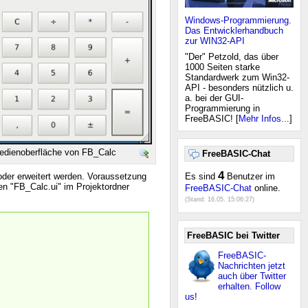
Windows-Programmierung.
Das Entwicklerhandbuch
zur WIN32-API
"Der" Petzold, das über
1000 Seiten starke
Standardwerk zum Win32-
API - besonders nützlich u.
a. bei der GUI-
Programmierung in
FreeBASIC! [
Mehr Infos...
]
edienoberfläche von FB_Calc
FreeBASIC-Chat
4
Es sind
Benutzer im
oder erweitert werden. Voraussetzung
en "FB_Calc.ui" im Projektordner
FreeBASIC-Chat
online.
(Stand:
16.05. 15:06:27
)
FreeBASIC bei Twitter
FreeBASIC-
Nachrichten jetzt
auch über Twitter
erhalten. Follow
us!