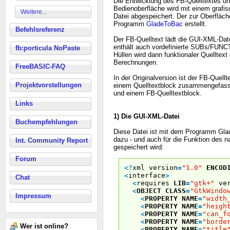
Die Entwicklung des FB-Quelltextes und
Bedienoberfläche wird mit einem grafi
Weitere...
Datei abgespeichert. Der zur Oberfläc
Programm
GladeToBac
erstellt.
Befehlsreferenz
Der FB-Quelltext lädt die GUI-XML-Date
enthält auch vordefinierte SUBs/FUNCT
fb:porticula NoPaste
Hüllen wird dann funktionaler Quelltex
Berechnungen.
FreeBASIC-FAQ
In der Originalversion ist der FB-Quell
Projektvorstellungen
einem Quelltextblock zusammengefass
und einem FB-Quelltextblock.
Links
1) Die GUI-XML-Datei
Buchempfehlungen
Diese Datei ist mit dem Programm Glad
dazu - und auch für die Funktion des 
Int. Community Report
gespeichert wird:
Forum
<
?
xml version
=
"1.0"
ENCOD
<
interface
>
Chat
<
requires
LIB
=
"gtk+"
ver
<
OBJECT
CLASS
=
"GtkWindo
Impressum
<
PROPERTY
NAME
=
"width
<
PROPERTY
NAME
=
"heigh
<
PROPERTY
NAME
=
"can_f
<
PROPERTY
NAME
=
"borde
Wer ist online?
<
PROPERTY
NAME
=
"title