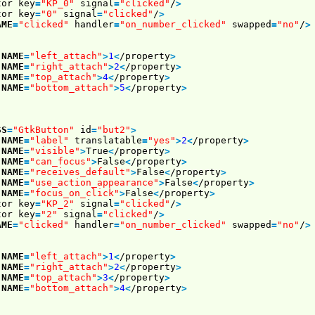
tor key
=
"KP_0"
signal
=
"clicked"
/
>
tor key
=
"0"
signal
=
"clicked"
/
>
AME
=
"clicked"
handler
=
"on_number_clicked"
swapped
=
"no"
/
>
NAME
=
"left_attach"
>
1
<
/property
>
NAME
=
"right_attach"
>
2
<
/property
>
NAME
=
"top_attach"
>
4
<
/property
>
NAME
=
"bottom_attach"
>
5
<
/property
>
SS
=
"GtkButton"
id
=
"but2"
>
NAME
=
"label"
translatable
=
"yes"
>
2
<
/property
>
NAME
=
"visible"
>
True
<
/property
>
NAME
=
"can_focus"
>
False
<
/property
>
NAME
=
"receives_default"
>
False
<
/property
>
NAME
=
"use_action_appearance"
>
False
<
/property
>
NAME
=
"focus_on_click"
>
False
<
/property
>
tor key
=
"KP_2"
signal
=
"clicked"
/
>
tor key
=
"2"
signal
=
"clicked"
/
>
AME
=
"clicked"
handler
=
"on_number_clicked"
swapped
=
"no"
/
>
NAME
=
"left_attach"
>
1
<
/property
>
NAME
=
"right_attach"
>
2
<
/property
>
NAME
=
"top_attach"
>
3
<
/property
>
NAME
=
"bottom_attach"
>
4
<
/property
>