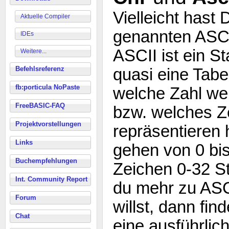
Vielleicht hast
Aktuelle Compiler
genannten ASCI
IDEs
ASCII ist ein S
Weitere...
Befehlsreferenz
quasi eine Tabel
fb:porticula NoPaste
welche Zahl we
FreeBASIC-FAQ
bzw. welches Z
Projektvorstellungen
repräsentieren
Links
gehen von 0 bis
Buchempfehlungen
Zeichen 0-32 S
Int. Community Report
du mehr zu AS
Forum
willst, dann fin
Chat
eine ausführlic