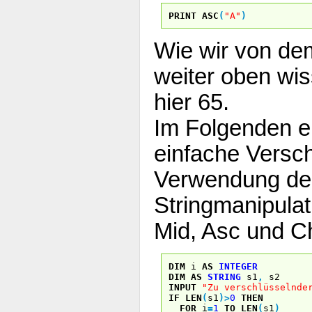
PRINT
ASC
(
"A"
)
Wie wir von dem
weiter oben wis
hier 65.
Im Folgenden ei
einfache Versch
Verwendung de
Stringmanipulat
Mid, Asc und Ch
DIM
i
AS
INTEGER
DIM
AS
STRING
s1
,
s2
INPUT
"Zu verschlüsselnde
IF
LEN
(
s1
)
>
0
THEN
FOR
i
=
1
TO
LEN
(
s1
)