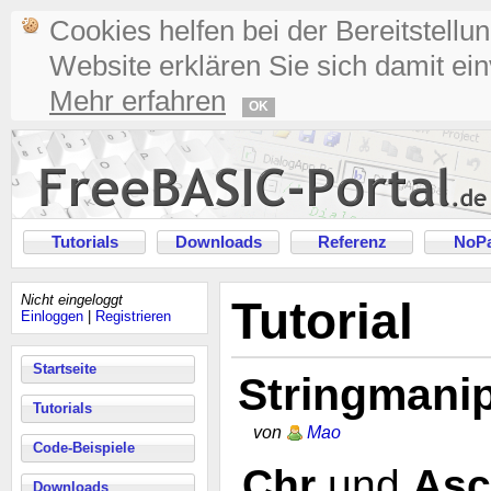
Cookies helfen bei der Bereitstellu
Website erklären Sie sich damit ei
Mehr erfahren
OK
Tutorials
Downloads
Referenz
NoPa
Nicht eingeloggt
Tutorial
Einloggen
|
Registrieren
Startseite
Stringmanip
Tutorials
von
Mao
Code-Beispiele
Chr
und
Asc
Downloads