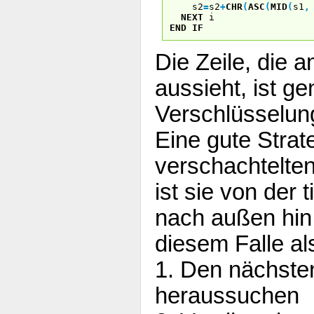
s2
=
s2
+
CHR
(
ASC
(
MID
(
s1
,
NEXT
i
END
IF
Die Zeile, die 
aussieht, ist ge
Verschlüsselun
Eine gute Strat
verschachtelte
ist sie von der 
nach außen hin 
diesem Falle al
1. Den nächste
heraussuchen