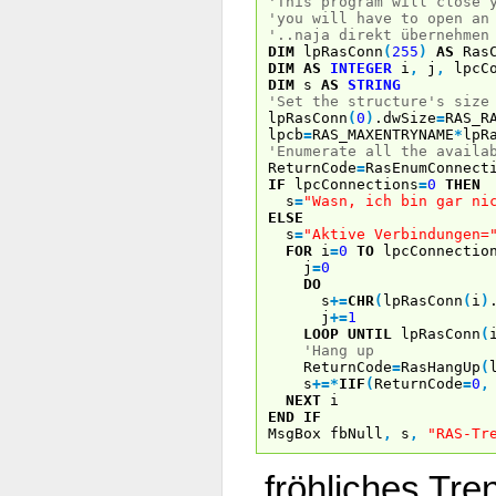
'This program will close 
'you will have to open an
'..naja direkt übernehmen
DIM
lpRasConn
(
255
)
AS
RasC
DIM
AS
INTEGER
i
,
j
,
lpcCo
DIM
s
AS
STRING
'Set the structure's size
lpRasConn
(
0
)
.dwSize
=
RAS_R
lpcb
=
RAS_MAXENTRYNAME
*
lpR
'Enumerate all the availa
ReturnCode
=
RasEnumConnect
IF
lpcConnections
=
0
THEN
s
=
"Wasn, ich bin gar ni
ELSE
s
=
"Aktive Verbindungen=
FOR
i
=
0
TO
lpcConnectio
j
=
0
DO
s
+
=
CHR
(
lpRasConn
(
i
)
j
+
=
1
LOOP
UNTIL
lpRasConn
(
'Hang up
ReturnCode
=
RasHangUp
(
s
+
=
*
IIF
(
ReturnCode
=
0
,
NEXT
i
END
IF
MsgBox fbNull
,
s
,
"RAS-Tr
..fröhliches Tr