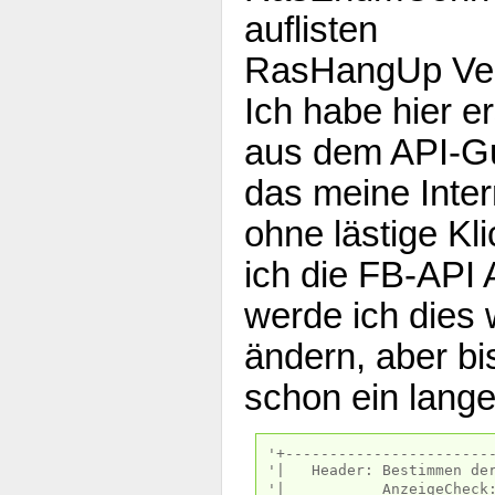
auflisten
RasHangUp Ver
Ich habe hier er
aus dem API-Gu
das meine Inte
ohne lästige Kl
ich die FB-API 
werde ich dies
ändern, aber bi
schon ein lange
'+-----------------------
'| Header: B
'| AnzeigeCheck:|Il1 si