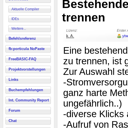
Bestehende
Aktuelle Compiler
trennen
IDEs
Weitere...
Lizenz:
Erster 
k. A.
ytw
Befehlsreferenz
Eine bestehend
fb:porticula NoPaste
zu trennen, ist 
FreeBASIC-FAQ
Zur Auswahl st
Projektvorstellungen
-Stromversorgu
Links
Buchempfehlungen
ganz harte Met
Int. Community Report
ungefährlich..)
Forum
-diverse Klicks
Chat
-Aufruf von Ras