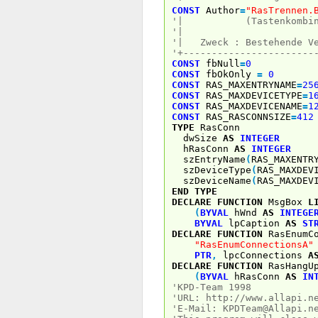
CONST
Author
=
"RasTrennen.
'| (Tast
'
'| Zweck : Be
'+-----------------------
CONST
fbNull
=
0
CONST
fbOkOnly
=
0
CONST
RAS_MAXENTRYNAME
=
25
CONST
RAS_MAXDEVICETYPE
=
1
CONST
RAS_MAXDEVICENAME
=
1
CONST
RAS_RASCONNSIZE
=
412
TYPE
RasConn
dwSize
AS
INTEGER
hRasConn
AS
INTEGER
szEntryName
(
RAS_MAXENTR
szDeviceType
(
RAS_MAXDEV
szDeviceName
(
RAS_MAXDEV
END
TYPE
DECLARE
FUNCTION
MsgBox
L
(
BYVAL
hWnd
AS
INTEGE
BYVAL
lpCaption
AS
ST
DECLARE
FUNCTION
RasEnumC
"RasEnumConnectionsA"
PTR
,
lpcConnections
A
DECLARE
FUNCTION
RasHang
(
BYVAL
hRasConn
AS
IN
'KPD-Team 1998
'URL: http://www.allapi.n
'E-Mail: KPDTeam@Allapi.n