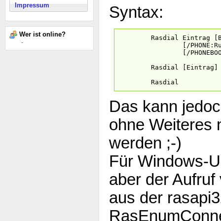
Impressum
Syntax:
Wer ist online?
Rasdial Eintrag [Benut
-
[/PHONE:Rufnummer]
[/PHONEBOOK:Telefo
Rasdial [Eintrag] /D
Rasdial
Das kann jedoc
ohne Weiteres n
werden ;-)
Für Windows-Use
aber der Aufruf
aus der rasapi32
RasEnumConnec