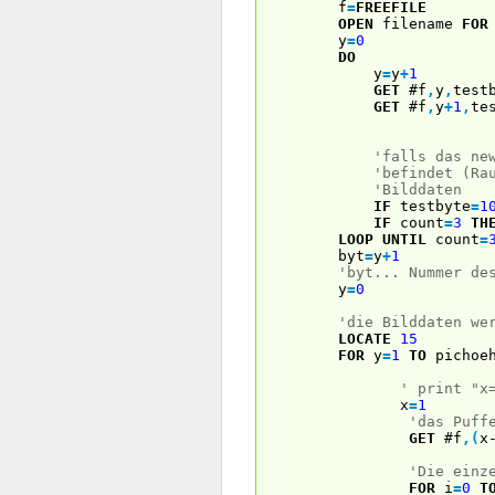
f
=
FREEFILE
OPEN
filename
FOR
y
=
0
DO
y
=
y
+
1
GET
#f
,
y
,
test
GET
#f
,
y
+
1
,
te
'falls das ne
'befindet (Ra
'Bilddaten
IF
testbyte
=
1
IF
count
=
3
TH
LOOP
UNTIL
count
=
byt
=
y
+
1
'byt... Nummer de
y
=
0
'die Bilddaten we
LOCATE
15
FOR
y
=
1
TO
pichoe
' print "x
x
=
1
'das Puff
GET
#f
,
(
x
'Die einz
FOR
i
=
0
T