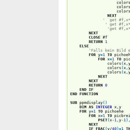
color
color
color
NEXT
' get #f,x*
' get #f,x
'get #f,x
NEXT
CLOSE
#f
RETURN
1
ELSE
'Falls kein Bild 
FOR
y
=
1
TO
pichoe
FOR
x
=
1
TO
pic
colors
(
x
,
colors
(
x
,
colors
(
x
,
NEXT
NEXT
RETURN
0
END
IF
END
FUNCTION
SUB
ppmdisplay
(
)
DIM
AS
INTEGER
x
,
y
FOR
y
=
1
TO
pichoehe
FOR
x
=
1
TO
picbre
PSET
(
x-
1
,
y-
1
)
NEXT
IF
FRAC
(
y/
40
)
=
1
T