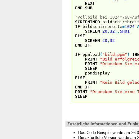
NEXT
END
SUB
'Vollbild bei 1024*768-Au
SCREENINFO
bildschirmbrei
IF
bildschirmbreite
=
1024
SCREEN
20
,
32
,
,
&H01
ELSE
SCREEN
20
,
32
END
IF
IF
ppmload
(
"bild.ppm"
)
TH
PRINT
"Bild erfolgrei
PRINT
"Druecken Sie e
SLEEP
ppmdisplay
ELSE
PRINT
"Kein Bild gela
END
IF
PRINT
"Druecken Sie eine 
SLEEP
Zusätzliche Informationen und Funkt
Das Code-Beispiel wurde am 26.
Die aktuellste Version wurde am