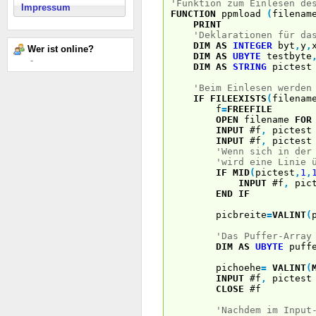
'Funktion zum Einlesen de
Impressum
FUNCTION
ppmload
(
filena
PRINT
'Deklarationen für da
DIM
AS
INTEGER
byt
,
y
,
Wer ist online?
DIM
AS
UBYTE
testbyte
-
DIM
AS
STRING
pictest
'Beim Einlesen werden
IF
FILEEXISTS
(
filenam
f
=
FREEFILE
OPEN
filename
FOR
INPUT
#f
,
pictest
INPUT
#f
,
pictest
'Wenn sich in der
'wird eine Linie 
IF
MID
(
pictest
,
1
,
INPUT
#f
,
pict
END
IF
picbreite
=
VALINT
(
'Das Puffer-Array
DIM
AS
UBYTE
puff
pichoehe
=
VALINT
(
INPUT
#f
,
pictest
CLOSE
#f
'Nachdem im Input