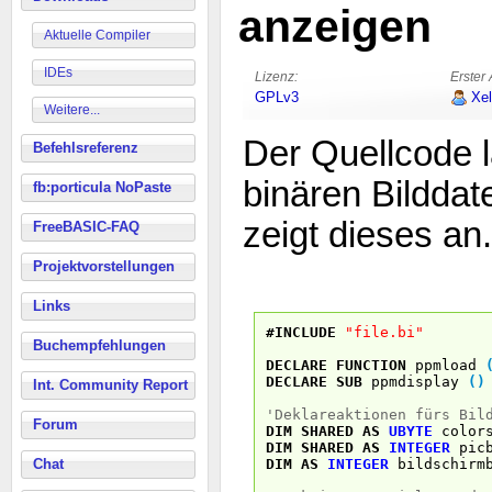
anzeigen
Aktuelle Compiler
IDEs
Lizenz:
Erster 
GPLv3
Xe
Weitere...
Der Quellcode l
Befehlsreferenz
binären Bilddat
fb:porticula NoPaste
zeigt dieses an.
FreeBASIC-FAQ
Projektvorstellungen
Links
#INCLUDE
"file.bi"
Buchempfehlungen
DECLARE
FUNCTION
ppmload
DECLARE
SUB
ppmdisplay
(
)
Int. Community Report
'Deklareaktionen fürs Bil
Forum
DIM
SHARED
AS
UBYTE
color
DIM
SHARED
AS
INTEGER
picb
DIM
AS
INTEGER
bildschirmb
Chat