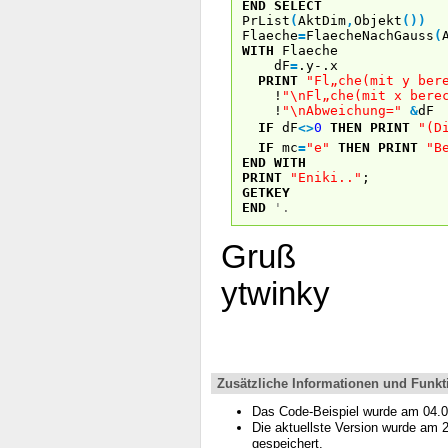
END
SELECT
PrList
(
AktDim
,
Objekt
(
)
)
Flaeche
=
FlaecheNachGauss
(
WITH
Flaeche
dF
=
.y-.x
PRINT
"Fl„che(mit y ber
!
"\nFl„che(mit x bere
!
"\nAbweichung="
&
dF
IF
dF
<
>
0
THEN
PRINT
"(D
IF
mc
=
"e"
THEN
PRINT
"B
END
WITH
PRINT
"Eniki.."
;
GETKEY
END
'.
Gruß
ytwinky
Zusätzliche Informationen und Funkt
Das Code-Beispiel wurde am 04.
Die aktuellste Version wurde am
gespeichert.