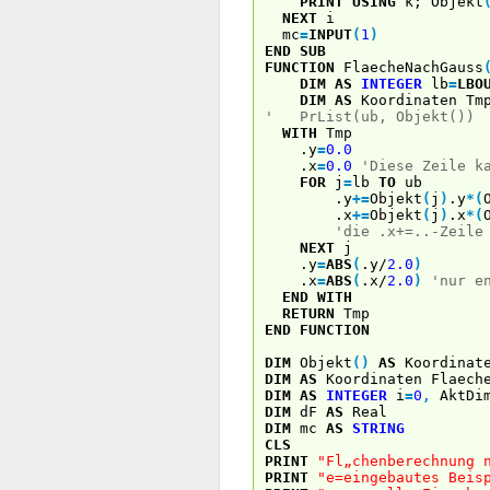
PRINT USING
k; Objekt
NEXT
i
mc
=
INPUT
(
1
)
END
SUB
FUNCTION
FlaecheNachGauss
DIM
AS
INTEGER
lb
=
LBO
DIM
AS
Koordinaten Tm
' PrList(ub, Objekt())
WITH
Tmp
.y
=
0.0
.x
=
0.0
'Diese Zeile k
FOR
j
=
lb
TO
ub
.y
+
=
Objekt
(
j
)
.y
*
(
.x
+
=
Objekt
(
j
)
.x
*
(
'die .x+=..-Zeile
NEXT
j
.y
=
ABS
(
.y/
2.0
)
.x
=
ABS
(
.x/
2.0
)
'nur e
END
WITH
RETURN
Tmp
END
FUNCTION
DIM
Objekt
(
)
AS
Koordinat
DIM
AS
Koordinaten Flaech
DIM
AS
INTEGER
i
=
0
,
AktDi
DIM
dF
AS
Real
DIM
mc
AS
STRING
CLS
PRINT
"Fl„chenberechnung 
PRINT
"e=eingebautes Beis