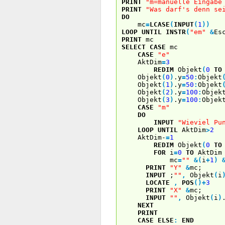
PRINT
"m=manuelle Eingabe
PRINT
"Was darf's denn se
DO
mc
=
LCASE
(
INPUT
(
1
)
)
LOOP
UNTIL
INSTR
(
"em"
&
Es
PRINT
mc
SELECT
CASE
mc
CASE
"e"
AktDim
=
3
REDIM
Objekt
(
0
TO
Objekt
(
0
)
.y
=
50
:
Objekt
Objekt
(
1
)
.y
=
50
:
Objekt
Objekt
(
2
)
.y
=
100
:
Objek
Objekt
(
3
)
.y
=
100
:
Objek
CASE
"m"
DO
INPUT
"Wieviel Pu
LOOP
UNTIL
AktDim
>
2
AktDim-
=
1
REDIM
Objekt
(
0
TO
FOR
i
=
0
TO
AktDim
mc
=
""
&
(
i
+
1
)
PRINT
"Y"
&
mc;
INPUT
;
""
,
Objekt
(
i
LOCATE
,
POS
(
)
+
3
PRINT
"X"
&
mc;
INPUT
""
,
Objekt
(
i
)
NEXT
PRINT
CASE
ELSE
:
END