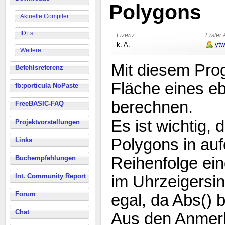
Polygons
Aktuelle Compiler
IDEs
Lizenz:
Erster 
k. A.
ytw
Weitere...
Mit diesem Pro
Befehlsreferenz
Fläche eines e
fb:porticula NoPaste
berechnen.
FreeBASIC-FAQ
Es ist wichtig,
Projektvorstellungen
Polygons in auf
Links
Buchempfehlungen
Reihenfolge ei
Int. Community Report
im Uhrzeigersin
Forum
egal, da Abs() 
Chat
Aus den Anmer