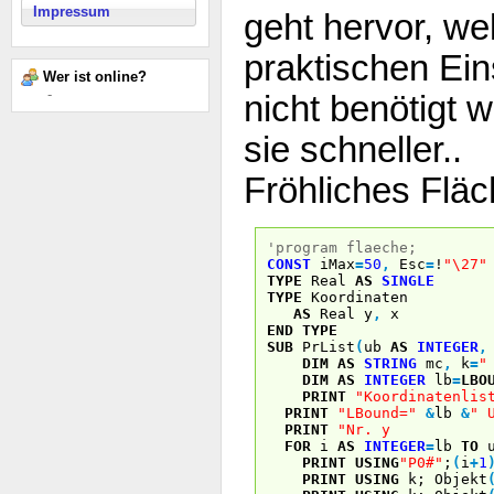
Impressum
geht hervor, we
praktischen Ein
Wer ist online?
-
nicht benötigt 
sie schneller..
Fröhliches Flä
'program flaeche;
CONST
iMax
=
50
,
Esc
=
!
"\27"
TYPE
Real
AS
SINGLE
TYPE
Koordinaten
AS
Real y
,
x
END
TYPE
SUB
PrList
(
ub
AS
INTEGER
,
DIM
AS
STRING
mc
,
k
=
"
DIM
AS
INTEGER
lb
=
LBO
PRINT
"Koordinatenlis
PRINT
"LBound="
&
lb
&
" 
PRINT
"Nr. y 
FOR
i
AS
INTEGER
=
lb
TO
u
PRINT USING
"P0#"
;
(
i
+
1
PRINT USING
k; Objekt