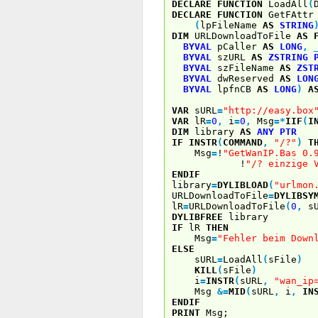
DECLARE
FUNCTION
LoadAll
(
DECLARE
FUNCTION
GetFAtt
(
lpFileName
AS
STRING
DIM
URLDownloadToFile
AS
BYVAL
pCaller
AS
LONG
,
BYVAL
szURL
AS
ZSTRING
BYVAL
szFileName
AS
ZST
BYVAL
dwReserved
AS
LON
BYVAL
lpfnCB
AS
LONG
)
A
VAR
sURL
=
"http://easy.box
VAR
lR
=
0
,
i
=
0
,
Msg
=
*
IIF
(
I
DIM
library
AS
ANY
PTR
IF
INSTR
(
COMMAND
,
"/?"
)
T
Msg
=
!
"GetWanIP.Bas 0.
!
"/? einzige 
ENDIF
library
=
DYLIBLOAD
(
"urlmon
URLDownloadToFile
=
DYLIBSY
lR
=
URLDownloadToFile
(
0
,
sU
DYLIBFREE
library
IF
lR
THEN
Msg
=
"Fehler beim Down
ELSE
sURL
=
LoadAll
(
sFile
)
KILL
(
sFile
)
i
=
INSTR
(
sURL
,
"wan_ip
Msg
&
=
MID
(
sURL
,
i
,
IN
ENDIF
PRINT
Msg;