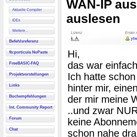
WAN-IP aus
Aktuelle Compiler
auslesen
IDEs
Weitere...
Lizenz:
Erster 
k. A.
ytw
Befehlsreferenz
Hi,
fb:porticula NoPaste
das war einfach
FreeBASIC-FAQ
Ich hatte scho
Projektvorstellungen
hinter mir, eine
Links
Buchempfehlungen
der mir meine W
Int. Community Report
..und zwar NU
Forum
keine Abonneme
Chat
schon nahe dra