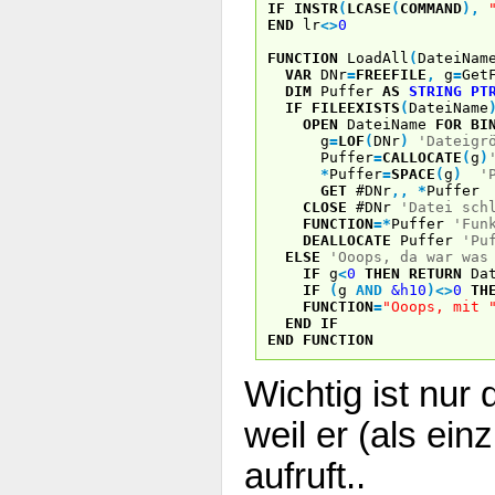
IF
INSTR
(
LCASE
(
COMMAND
)
,
END
lr
<
>
0
FUNCTION
LoadAll
(
DateiNa
VAR
DNr
=
FREEFILE
,
g
=
Get
DIM
Puffer
AS
STRING
PT
IF
FILEEXISTS
(
DateiName
OPEN
DateiName
FOR
BI
g
=
LOF
(
DNr
)
'Dateigr
Puffer
=
CALLOCATE
(
g
)
*
Puffer
=
SPACE
(
g
)
'
GET
#DNr
,
,
*
Puffe
CLOSE
#DNr
'Datei sch
FUNCTION
=
*
Puffer
'Fun
DEALLOCATE
Puffer
'Pu
ELSE
'Ooops, da war was
IF
g
<
0
THEN
RETURN
Dat
IF
(
g
AND
&h10
)
<
>
0
TH
FUNCTION
=
"Ooops, mit 
END
IF
END
FUNCTION
Wichtig ist nur 
weil er (als einz
aufruft..