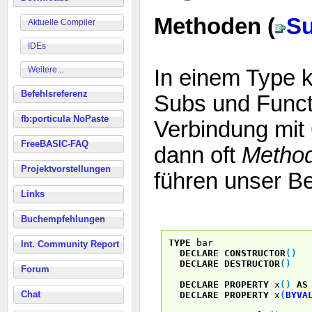
Methoden (
S
Aktuelle Compiler
IDEs
Weitere...
In einem Type 
Befehlsreferenz
Subs und Funct
fb:porticula NoPaste
Verbindung mit
FreeBASIC-FAQ
dann oft
Metho
Projektvorstellungen
führen unser Bei
Links
Buchempfehlungen
TYPE
bar
Int. Community Report
DECLARE
CONSTRUCTOR
(
)
DECLARE
DESTRUCTOR
(
)
Forum
DECLARE
PROPERTY
x
(
)
AS
Chat
DECLARE
PROPERTY
x
(
BYVA