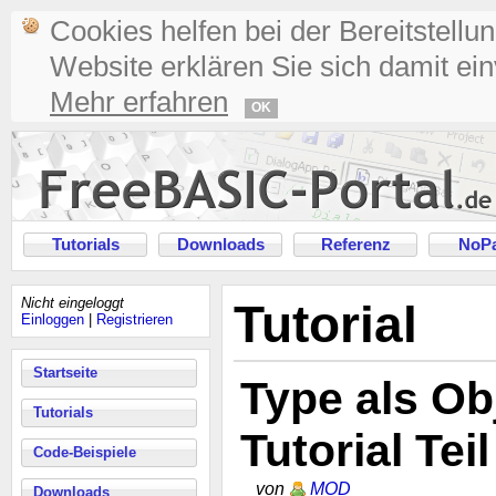
Cookies helfen bei der Bereitstellu
Website erklären Sie sich damit ei
Mehr erfahren
OK
Tutorials
Downloads
Referenz
NoPa
Nicht eingeloggt
Tutorial
Einloggen
|
Registrieren
Startseite
Type als Ob
Tutorials
Tutorial Teil
Code-Beispiele
von
MOD
Downloads