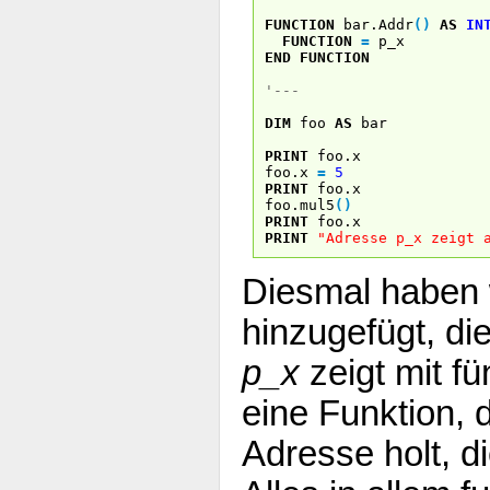
FUNCTION
bar.Addr
(
)
AS
IN
FUNCTION
=
p_x
END
FUNCTION
'---
DIM
foo
AS
bar
PRINT
foo.x
foo.x
=
5
PRINT
foo.x
foo.mul5
(
)
PRINT
foo.x
PRINT
"Adresse p_x zeigt 
Diesmal haben 
hinzugefügt, di
p_x
zeigt mit fün
eine Funktion, 
Adresse holt, di