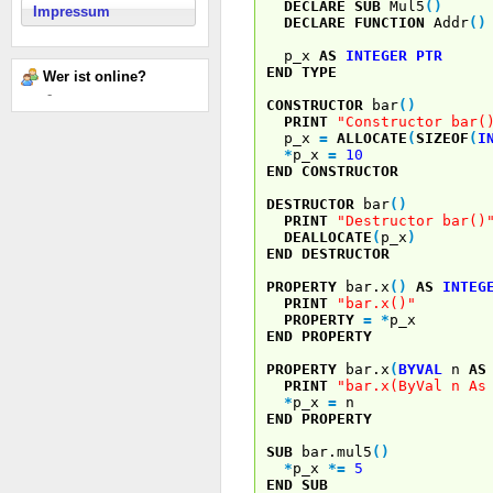
DECLARE
SUB
Mul5
(
)
Impressum
DECLARE
FUNCTION
Addr
(
)
p_x
AS
INTEGER
PTR
END
TYPE
Wer ist online?
-
CONSTRUCTOR
bar
(
)
PRINT
"Constructor bar(
p_x
=
ALLOCATE
(
SIZEOF
(
I
*
p_x
=
10
END
CONSTRUCTOR
DESTRUCTOR
bar
(
)
PRINT
"Destructor bar()
DEALLOCATE
(
p_x
)
END
DESTRUCTOR
PROPERTY
bar.x
(
)
AS
INTEG
PRINT
"bar.x()"
PROPERTY
=
*
p_x
END
PROPERTY
PROPERTY
bar.x
(
BYVAL
n
AS
PRINT
"bar.x(ByVal n As
*
p_x
=
n
END
PROPERTY
SUB
bar.mul5
(
)
*
p_x
*
=
5
END
SUB