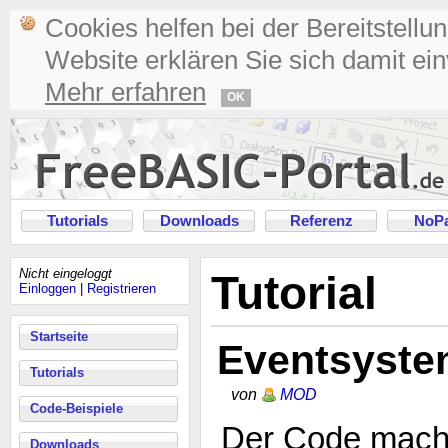
Cookies helfen bei der Bereitstellu
Website erklären Sie sich damit ei
Mehr erfahren
OK
Tutorials
Downloads
Referenz
NoPa
Nicht eingeloggt
Tutorial
Einloggen
|
Registrieren
Startseite
Eventsyste
Tutorials
von
MOD
Code-Beispiele
Der Code macht
Downloads