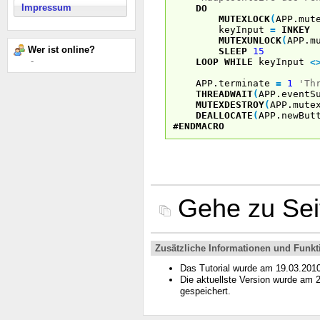
Impressum
DO
MUTEXLOCK
(
APP.mut
keyInput
=
INKEY
MUTEXUNLOCK
(
APP.m
Wer ist online?
SLEEP
15
-
LOOP
WHILE
keyInput
<
APP.terminate
=
1
'Th
THREADWAIT
(
APP.eventS
MUTEXDESTROY
(
APP.mute
DEALLOCATE
(
APP.newBut
#ENDMACRO
Gehe zu Se
Zusätzliche Informationen und Funkt
Das Tutorial wurde am 19.03.201
Die aktuellste Version wurde am
gespeichert.