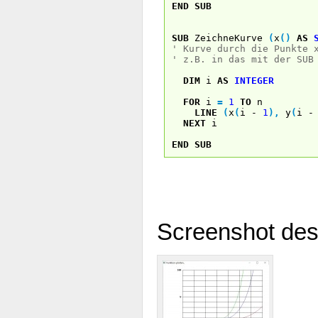
END
SUB
SUB
ZeichneKurve
(
x
(
)
AS
' Kurve durch die Punkte 
' z.B. in das mit der SUB
DIM
i
AS
INTEGER
FOR
i
=
1
TO
n
LINE
(
x
(
i -
1
)
,
y
(
i 
NEXT
i
END
SUB
Screenshot des