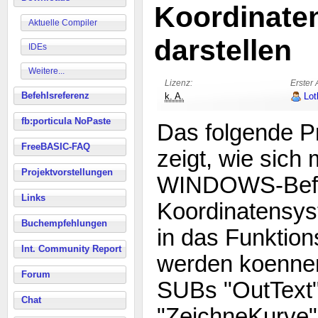
Koordinate
Aktuelle Compiler
darstellen
IDEs
Weitere...
Lizenz:
Erster 
Befehlsreferenz
k. A.
Lot
fb:porticula NoPaste
Das folgende P
FreeBASIC-FAQ
zeigt, wie sich 
Projektvorstellungen
WINDOWS-Befeh
Links
Koordinatensyst
Buchempfehlungen
in das Funktion
Int. Community Report
werden koenne
Forum
SUBs "OutText"
Chat
"ZeichneKurve