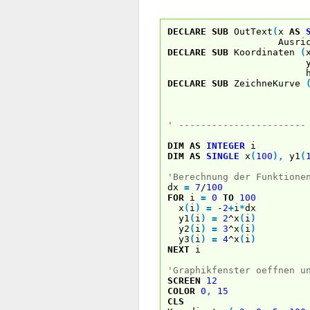
DECLARE
SUB
OutText
(
x
AS
Ausricht
DECLARE
SUB
Koordinaten
(
yma
ho
DECLARE
SUB
ZeichneKurve
Farb
' -----------------------
DIM
AS
INTEGER
i
DIM
AS
SINGLE
x
(
100
)
,
y1
(
'Berechnung der Funktione
dx
=
7
/
100
FOR
i
=
0
TO
100
x
(
i
)
=
-
2
+
i
*
dx
y1
(
i
)
=
2
^x
(
i
)
y2
(
i
)
=
3
^x
(
i
)
y3
(
i
)
=
4
^x
(
i
)
NEXT
i
'Graphikfenster oeffnen u
SCREEN
12
COLOR
0
,
15
CLS