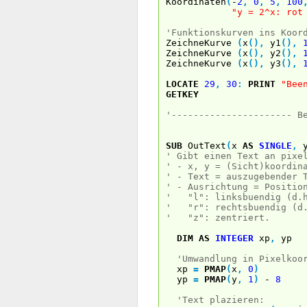
Koordinaten
(
-
2
,
0
,
5
,
100
"y = 2^x: ro
'Funktionskurven ins Koor
ZeichneKurve
(
x
(
)
,
y1
(
)
,
ZeichneKurve
(
x
(
)
,
y2
(
)
,
ZeichneKurve
(
x
(
)
,
y3
(
)
,
LOCATE
29
,
30
:
PRINT
"Bee
GETKEY
'---------------------- B
SUB
OutText
(
x
AS
SINGLE
,
' Gibt einen Text an pixe
' - x, y = (Sicht)koordin
' - Text = auszugebender 
' - Ausrichtung = Positio
' "l": linksbuendig (d.h
' "r": rechtsbuendig (d.
' "z": zentriert.
DIM
AS
INTEGER
xp
,
yp
'Umwandlung in Pixelkoo
xp
=
PMAP
(
x
,
0
)
yp
=
PMAP
(
y
,
1
)
-
8
'Text plazieren: