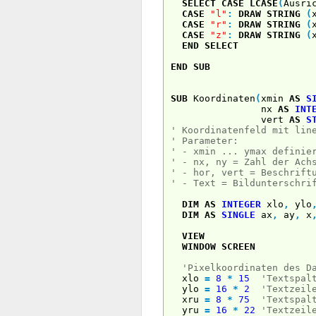
SELECT
CASE
LCASE
(
Ausri
CASE
"l"
:
DRAW STRING
(
CASE
"r"
:
DRAW STRING
(
CASE
"z"
:
DRAW STRING
(
END
SELECT
END
SUB
SUB
Koordinaten
(
xmin
AS
S
nx
AS
INT
vert
AS
S
' Koordinatenfeld mit lin
' Parameter:
' - xmin ... ymax definie
' - nx, ny = Zahl der Ach
' - hor, vert = Beschrift
' - Text = Bildunterschri
DIM
AS
INTEGER
xlo
,
ylo
DIM
AS
SINGLE
ax
,
ay
,
x
VIEW
WINDOW
SCREEN
'Pixelkoordinaten des D
xlo
=
8
*
15
'Textspal
ylo
=
16
*
2
'Textzeil
xru
=
8
*
75
'Textspal
yru
=
16
*
22
'Textzeil