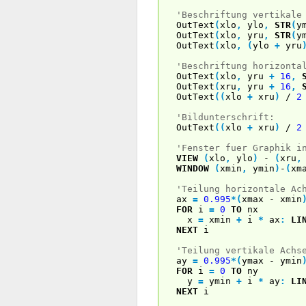
'Beschriftung vertikale
OutText
(
xlo
,
ylo
,
STR
(
y
OutText
(
xlo
,
yru
,
STR
(
y
OutText
(
xlo
,
(
ylo
+
yru
'Beschriftung horizonta
OutText
(
xlo
,
yru
+
16
,
OutText
(
xru
,
yru
+
16
,
OutText
(
(
xlo
+
xru
)
/
2
'Bildunterschrift:
OutText
(
(
xlo
+
xru
)
/
2
'Fenster fuer Graphik i
VIEW
(
xlo
,
ylo
)
-
(
xru
,
WINDOW
(
xmin
,
ymin
)
-
(
xm
'Teilung horizontale Ac
ax
=
0.995
*
(
xmax - xmin
FOR
i
=
0
TO
nx
x
=
xmin
+
i
*
ax
:
LI
NEXT
i
'Teilung vertikale Achs
ay
=
0.995
*
(
ymax - ymin
FOR
i
=
0
TO
ny
y
=
ymin
+
i
*
ay
:
LI
NEXT
i