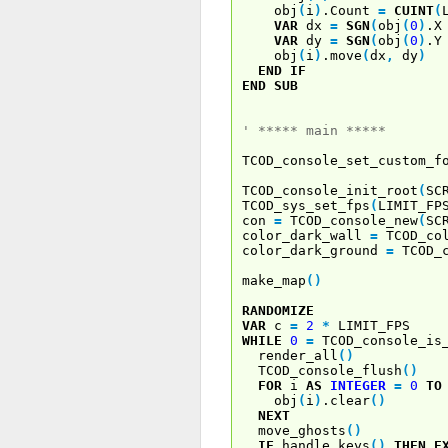
obj
(
i
)
.Count
=
CUINT
(
VAR
dx
=
SGN
(
obj
(
0
)
.X
VAR
dy
=
SGN
(
obj
(
0
)
.Y
obj
(
i
)
.move
(
dx
,
dy
)
END
IF
END
SUB
' ***** main *****
TCOD_console_set_custom_f
TCOD_FONT_T
TCOD_console_init_root
(
SC
TCOD_sys_set_fps
(
LIMIT_FP
con
=
TCOD_console_new
(
SC
color_dark_wall
=
TCOD_col
color_dark_ground
=
TCOD_c
make_map
(
)
RANDOMIZE
VAR
c
=
2
*
LIMIT_FPS
WHILE
0
=
TCOD_console_is_
render_all
(
)
TCOD_console_flush
(
)
FOR
i
AS
INTEGER
=
0
TO
obj
(
i
)
.clear
(
)
NEXT
move_ghosts
(
)
IF
handle_keys
(
)
THEN
E