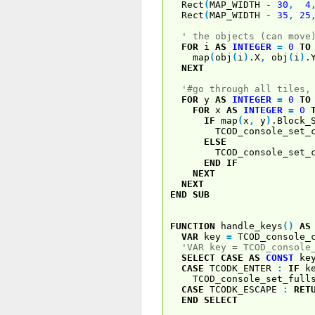
Rect
(
MAP_WIDTH -
30
,
4
Rect
(
MAP_WIDTH -
35
,
25
' the objects (can move
FOR
i
AS
INTEGER
=
0
TO
map
(
obj
(
i
)
.X
,
obj
(
i
)
.
NEXT
'#go through all tiles,
FOR
y
AS
INTEGER
=
0
TO
FOR
x
AS
INTEGER
=
0
IF
map
(
x
,
y
)
.Block_
TCOD_console_set_cha
ELSE
TCOD_console_set_cha
END
IF
NEXT
NEXT
END
SUB
FUNCTION
handle_keys
(
)
AS
VAR
key
=
TCOD_console_c
'VAR key = TCOD_console
SELECT
CASE
AS
CONST
key
CASE
TCODK_ENTER
:
IF
ke
TCOD_console_set_fulls
CASE
TCODK_ESCAPE
:
RET
END
SELECT