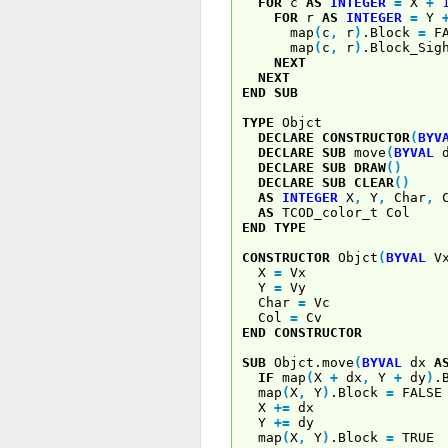
FOR
c
AS
INTEGER
=
X
+
FOR
r
AS
INTEGER
=
Y
map
(
c
,
r
)
.Block
=
FA
map
(
c
,
r
)
.Block_Si
NEXT
NEXT
END
SUB
TYPE
Objct
DECLARE
CONSTRUCTOR
(
BYV
DECLARE
SUB
move
(
BYVAL
DECLARE
SUB
DRAW
(
)
DECLARE
SUB
CLEAR
(
)
AS
INTEGER
X
,
Y
,
Char
,
C
AS
TCOD_color_t Col
END
TYPE
CONSTRUCTOR
Objct
(
BYVAL
V
X
=
Vx
Y
=
Vy
Char
=
Vc
Col
=
Cv
END
CONSTRUCTOR
SUB
Objct.move
(
BYVAL
dx
A
IF
map
(
X
+
dx
,
Y
+
dy
)
.
map
(
X
,
Y
)
.Block
=
FALSE
X
+
=
dx
Y
+
=
dy
map
(
X
,
Y
)
.Block
=
TRUE