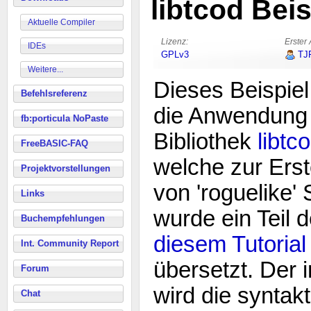
libtcod Beis
Aktuelle Compiler
Lizenz:
Erster 
IDEs
GPLv3
TJ
Weitere...
Dieses Beispiel 
Befehlsreferenz
die Anwendung
fb:porticula NoPaste
Bibliothek
libtc
FreeBASIC-FAQ
welche zur Erst
Projektvorstellungen
von 'roguelike' 
Links
wurde ein Teil 
Buchempfehlungen
diesem Tutorial
Int. Community Report
übersetzt. Der 
Forum
wird die syntak
Chat