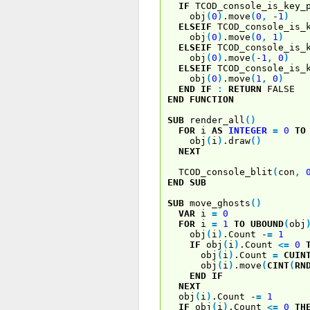
IF
TCOD_console_is_key_
obj
(
0
)
.move
(
0
,
-
1
)
ELSEIF
TCOD_console_is_k
obj
(
0
)
.move
(
0
,
1
)
ELSEIF
TCOD_console_is_k
obj
(
0
)
.move
(
-
1
,
0
)
ELSEIF
TCOD_console_is_k
obj
(
0
)
.move
(
1
,
0
)
END
IF
:
RETURN
FALSE
END
FUNCTION
SUB
render_all
(
)
FOR
i
AS
INTEGER
=
0
TO
obj
(
i
)
.draw
(
)
NEXT
TCOD_console_blit
(
con
,
END
SUB
SUB
move_ghosts
(
)
VAR
i
=
0
FOR
i
=
1
TO
UBOUND
(
obj
obj
(
i
)
.Count -
=
1
IF
obj
(
i
)
.Count
<
=
0
obj
(
i
)
.Count
=
CUIN
obj
(
i
)
.move
(
CINT
(
RN
END
IF
NEXT
obj
(
i
)
.Count -
=
1
IF
obj
(
i
)
.Count
<
=
0
TH