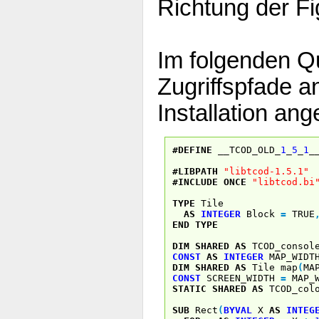
Richtung der Fi
Im folgenden Q
Zugriffspfade an
Installation an
#DEFINE
__TCOD_OLD_
1
_
5
_
1
_
#LIBPATH
"libtcod-1.5.1"
#INCLUDE
ONCE
"libtcod.bi
TYPE
Tile
AS
INTEGER
Block
=
TRUE
END
TYPE
DIM
SHARED
AS
TCOD_console
CONST
AS
INTEGER
MAP_WID
DIM
SHARED
AS
Tile map
(
MA
CONST
SCREEN_WIDTH
=
MAP_W
STATIC
SHARED
AS
TCOD_colo
SUB
Rect
(
BYVAL
X
AS
INTEG