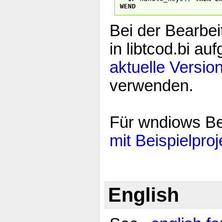
WEND
Bei der Bearbeit
in libtcod.bi auf
aktuelle Versi
verwenden.
Für wndiows B
mit Beispielproj
English