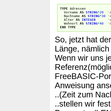
TYPE
Adressen
Vorname
AS
STRING
*
20
'
Nachname
AS
STRING
*
30
'
Alter
AS
INTEGER
'
Wohnort
AS
STRING
*
40
'
END
TYPE
So, jetzt hat de
Länge, nämlich
Wenn wir uns je
Referenz(möglic
FreeBASIC-Port
Anweisung ans
..(Zeit zum Nac
..stellen wir fe