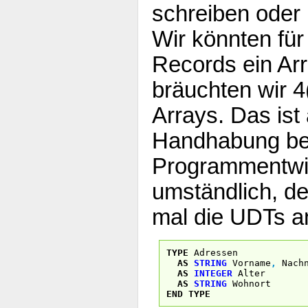
schreiben oder 
Wir könnten für
Records ein Ar
bräuchten wir 4
Arrays. Das ist 
Handhabung be
Programmentwic
umständlich, d
mal die UDTs a
TYPE
Adressen
AS
STRING
Vorname
,
Nachn
AS
INTEGER
Alter
AS
STRING
Wohnort
END
TYPE