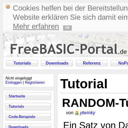
Cookies helfen bei der Bereitstellu
Website erklären Sie sich damit ei
Mehr erfahren
OK
Tutorials
Downloads
Referenz
NoPa
Nicht eingeloggt
Tutorial
Einloggen
|
Registrieren
Startseite
RANDOM-Tu
Tutorials
von
ytwinky
Code-Beispiele
Ein Satz von Da
Downloads