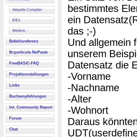
bestimmtes Elem
Aktuelle Compiler
ein Datensatz(R
IDEs
das ;-)
Weitere...
Und allgemein f
Befehlsreferenz
unserem Beispi
fb:porticula NoPaste
Datensatz die 
FreeBASIC-FAQ
-Vorname
Projektvorstellungen
-Nachname
Links
-Alter
Buchempfehlungen
Int. Community Report
-Wohnort
Forum
Daraus könnten 
Chat
UDT(userdefine