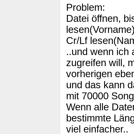
Problem:
Datei öffnen, b
lesen(Vorname)
Cr/Lf lesen(Nam
..und wenn ich 
zugreifen will,
vorherigen ebe
und das kann da
mit 70000 Song
Wenn alle Date
bestimmte Länge
viel einfacher..